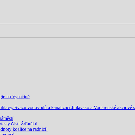
gie na Vysočině
lavy, Svazu vodovodů a kanalizací Jihlavsko a Vodárenské akciové spo
náměstí
rotesty části Žďáráků
noty koalice na radnici!
zdomovců