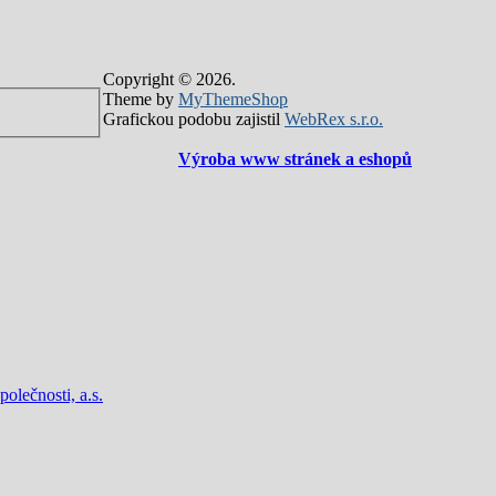
Copyright © 2026.
Theme by
MyThemeShop
Grafickou podobu zajistil
WebRex s.r.o.
Výroba www stránek a eshopů
lečnosti, a.s.