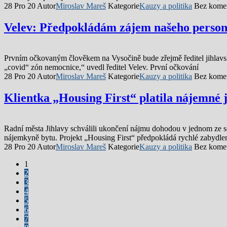
28 Pro 20
Autor
Miroslav Mareš
Kategorie
Kauzy a politika
Bez kome
Velev: Předpokládám zájem našeho person
Prvním očkovaným člověkem na Vysočině bude zřejmě ředitel jihlavs
„covid“ zón nemocnice,“ uvedl ředitel Velev. První očkování
28 Pro 20
Autor
Miroslav Mareš
Kategorie
Kauzy a politika
Bez kome
Klientka „Housing First“ platila nájemné j
Radní města Jihlavy schválili ukončení nájmu dohodou v jednom ze s
nájemkyně bytu. Projekt „Housing First“ předpokládá rychlé zabydle
28 Pro 20
Autor
Miroslav Mareš
Kategorie
Kauzy a politika
Bez kome
1
2
3
4
5
6
7