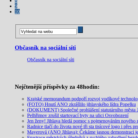
8
9
10
Občasník na sociální síti
Občasník na sociální síti
Nejčtenější příspěvky za 48hodin:
Krajské memorandum podpoří rozvoj vodíkové technolo
(FOTO) Hnutí ANO zkrášlilo jihlavského lídra Popelku
(DOKUMENT) Společné prohlášení statutárního města Jih
Pelhřimov zrušil startovací byty na ulici Osvobození
Jen ženy! Jihlava hledá pomoc s pojmenováním nového 
Radnice tlačí do života nové tři sta tisícové logo i přes p
Mayerová (ANO Jihlava): Čekáme jasnou demonstraci jed
Frustrace městských úředníků z rychlého zabydlení be