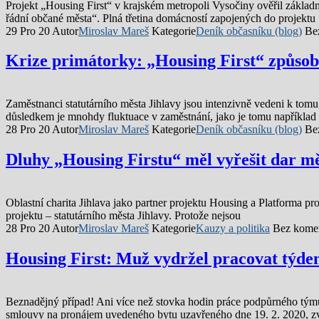
Projekt „Housing First“ v krajském metropoli Vysočiny ověřil základn
řádní občané města“. Plná třetina domácností zapojených do projektu
29 Pro 20
Autor
Miroslav Mareš
Kategorie
Deník občasníku (blog)
Be
Krize primátorky: „Housing First“ způsob
Zaměstnanci statutárního města Jihlavy jsou intenzivně vedeni k tomu
důsledkem je mnohdy fluktuace v zaměstnání, jako je tomu například
28 Pro 20
Autor
Miroslav Mareš
Kategorie
Deník občasníku (blog)
Be
Dluhy „Housing Firstu“ měl vyřešit dar mě
Oblastní charita Jihlava jako partner projektu Housing a Platforma pro
projektu – statutárního města Jihlavy. Protože nejsou
28 Pro 20
Autor
Miroslav Mareš
Kategorie
Kauzy a politika
Bez kome
Housing First: Muž vydržel pracovat týden
Beznadějný případ! Ani více než stovka hodin práce podpůrného týmu 
smlouvy na pronájem uvedeného bytu uzavřeného dne 19. 2. 2020, z