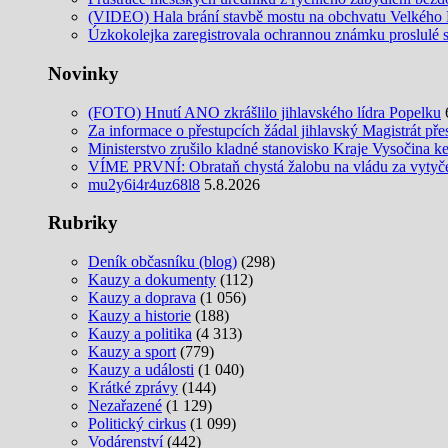
(VIDEO) Hala brání stavbě mostu na obchvatu Velkého M
Úzkokolejka zaregistrovala ochrannou známku proslulé 
Novinky
(FOTO) Hnutí ANO zkrášlilo jihlavského lídra Popelku
Za informace o přestupcích žádal jihlavský Magistrát pře
Ministerstvo zrušilo kladné stanovisko Kraje Vysočina k
VÍME PRVNÍ: Obrataň chystá žalobu na vládu za vytyčení
mu2y6i4r4uz68l8
5.8.2026
Rubriky
Deník občasníku (blog)
(298)
Kauzy a dokumenty
(112)
Kauzy a doprava
(1 056)
Kauzy a historie
(188)
Kauzy a politika
(4 313)
Kauzy a sport
(779)
Kauzy a události
(1 040)
Krátké zprávy
(144)
Nezařazené
(1 129)
Politický cirkus
(1 099)
Vodárenství
(442)