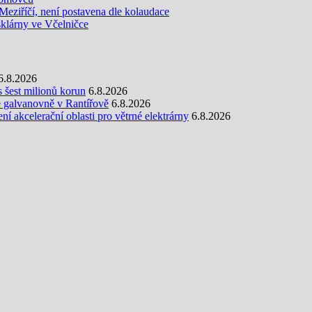
eziříčí, není postavena dle kolaudace
sklárny ve Včelničce
6.8.2026
s šest milionů korun
6.8.2026
e galvanovně v Rantířově
6.8.2026
 akcelerační oblasti pro větrné elektrárny
6.8.2026