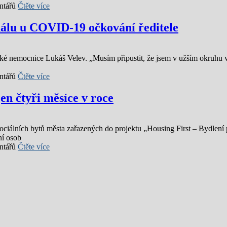
ntářů
Čtěte více
álu u COVID-19 očkování ředitele
ké nemocnice Lukáš Velev. „Musím připustit, že jsem v užším okruhu 
ntářů
Čtěte více
en čtyři měsíce v roce
ociálních bytů města zařazených do projektu „Housing First – Bydlení
ní osob
ntářů
Čtěte více