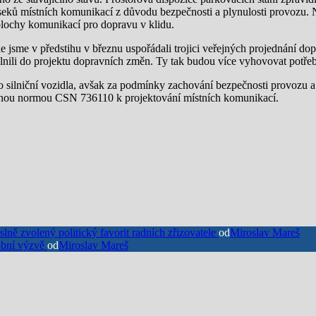
seků místních komunikací z důvodu bezpečnosti a plynulosti provozu. 
 plochy komunikací pro dopravu v klidu.
e jsme v předstihu v březnu uspořádali trojici veřejných projednání do
nili do projektu dopravních změn. Ty tak budou více vyhovovat potřeb
 silniční vozidla, avšak za podmínky zachování bezpečnosti provozu a
tupnou normou CSN 736110 k projektování místních komunikací.
ně zvolený politický favorit radních zřizovatele
od
Miroslav Mareš
lobní výzvě
od
Miroslav Mareš