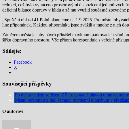
redukci, což bylo vynuceno prostorovými dispozicemi jednotlivých ú
deficitní bilance dopravy v klidu a zájmu využití současné zpevněné
„Spuštění oblasti 41 Polní plánujeme na 1.9.2025. Pro místní obyvatel
line připomínek. Každou připomínku jsme zvážili a mnohé z nich dopl
Záměrem města je, aby návrh přinášel maximum parkovacích stání pro
šířku dopravního prostoru. Vše přitom koresponduje s veřejně přís
Sdílejte:
Facebook
X
Související příspěvky
Po útěku vedení se řízení ZŠ Luka nad Jihlavou ujme jednomysl
Místní referendisté dali Jemnici třítýdenní ultimátum v předža
O autorovi