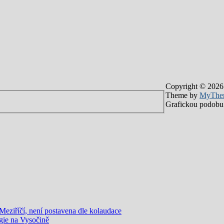
Copyright © 2026
Theme by
MyThe
Grafickou podobu 
eziříčí, není postavena dle kolaudace
gie na Vysočině