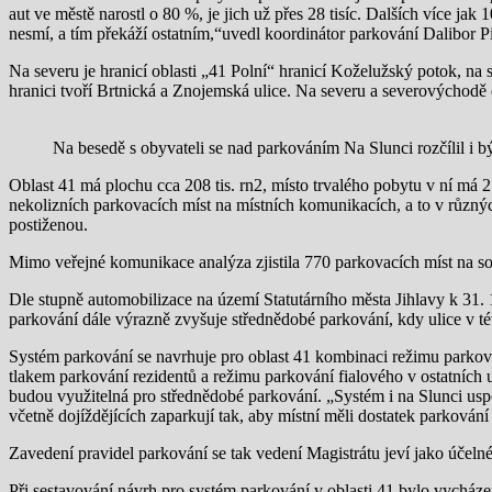
aut ve městě narostl o 80 %, je jich už přes 28 tisíc. Dalších více jak 
nesmí, a tím překáží ostatním,“uvedl koordinátor parkování Dalibor P
Na severu je hranicí oblasti „41 Polní“ hranicí Koželužský potok, na 
hranici tvoří Brtnická a Znojemská ulice. Na severu a severovýchodě o
Na besedě s obyvateli se nad parkováním Na Slunci rozčílil i 
Oblast 41 má plochu cca 208 tis. rn2, místo trvalého pobytu v ní má
nekolizních parkovacích míst na místních komunikacích, a to v různý
postiženou.
Mimo veřejné komunikace analýza zjistila 770 parkovacích míst na s
Dle stupně automobilizace na území Statutárního města Jihlavy k 31. 
parkování dále výrazně zvyšuje střednědobé parkování, kdy ulice v tét
Systém parkování se navrhuje pro oblast 41 kombinaci režimu parkov
tlakem parkování rezidentů a režimu parkování fialového v ostatních ul
budou využitelná pro střednědobé parkování. „Systém i na Slunci uspo
včetně dojíždějících zaparkují tak, aby místní měli dostatek parkován
Zavedení pravidel parkování se tak vedení Magistrátu jeví jako účelné
Při sestavování návrh pro systém parkování v oblasti 41 bylo vycházen