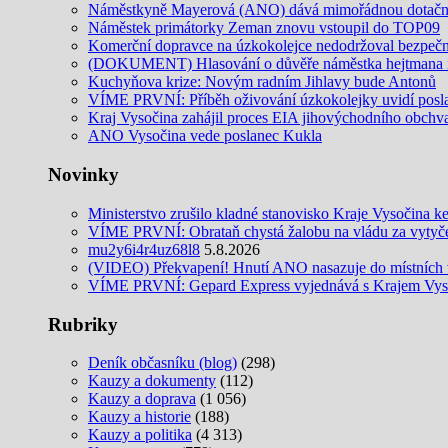
Náměstkyně Mayerová (ANO) dává mimořádnou dotační 
Náměstek primátorky Zeman znovu vstoupil do TOP09
Komerční dopravce na úzkokolejce nedodržoval bezpečnos
(DOKUMENT) Hlasování o důvěře náměstka hejtmana in
Kuchyňova krize: Novým radním Jihlavy bude Antonů
VÍME PRVNÍ: Příběh oživování úzkokolejky uvidí posl
Kraj Vysočina zahájil proces EIA jihovýchodního obchv
ANO Vysočina vede poslanec Kukla
Novinky
Ministerstvo zrušilo kladné stanovisko Kraje Vysočina k
VÍME PRVNÍ: Obrataň chystá žalobu na vládu za vytyčení
mu2y6i4r4uz68l8
5.8.2026
(VIDEO) Překvapení! Hnutí ANO nasazuje do místních v
VÍME PRVNÍ: Gepard Express vyjednává s Krajem Vysoč
Rubriky
Deník občasníku (blog)
(298)
Kauzy a dokumenty
(112)
Kauzy a doprava
(1 056)
Kauzy a historie
(188)
Kauzy a politika
(4 313)