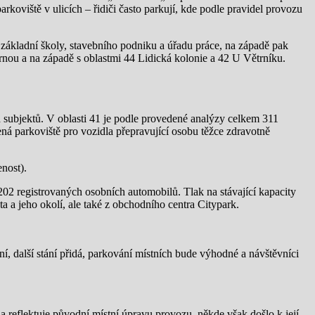
parkoviště v ulicích – řidiči často parkují, kde podle pravidel provozu
ů základní školy, stavebního podniku a úřadu práce, na západě pak
árnou a na západě s oblastmi 44 Lidická kolonie a 42 U Větrníku.
 subjektů. V oblasti 41 je podle provedené analýzy celkem 311
ná parkoviště pro vozidla přepravující osobu těžce zdravotně
nost).
202 registrovaných osobních automobilů. Tlak na stávající kapacity
a a jeho okolí, ale také z obchodního centra Citypark.
í, další stání přidá, parkování místních bude výhodné a návštěvníci
la reflektuje původní místní úpravu provozu, někde však došlo k její