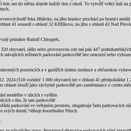
10 tisíc aut do města dojede každý den z okolí. To vytváří velký tlak na 
ituch.
severovýchodě řeka Jihlávka, na jihu hranice prochází po hranici areál
blast 41 sousedí s oblastí 32 Křižíkova, na jihu s oblastí 43 Nad Plov
bývalý primátor Rudolf Chloupek.
 2 320 obyvatel, sídlo nebo provozovnu zde má pak 447 podnikatelských
ch stávajících režimech parkování parkoviště bez omezení nebo vyhraze
oukromých pozemcích a v garážích (mimo instituce a občanskou vybave
12. 2024 (518 vozidel/ 1 000 obyvatel) lze v oblasti 41 předpokládat 1 
o oblasti slouží jako záchytné parkoviště pro zaměstnance z centra měst
ání modrého v ulicích s vyšším
icích s tím, že tato parkoviště
řádá parkování ve veřejném prostoru, zlegalizuje řadu parkovacích stán
í u svých domů,“slibuje koordinátor Pituch.
.
o ze stávajícího stavu. Prostorová dispozice parkovacích stání zpravid