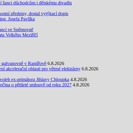
šanci důchodcům i dětskému divadlu
tní předpisy, dostal vytýkací dopis
g. Josefa Pavlíka
anci ve Sněmovně
atu Velkého Meziříčí
e galvanovně v Rantířově
6.8.2026
 akcelerační oblasti pro větrné elektrárny
6.8.2026
oleb ex-primátora Jihlavy Chloupka
4.8.2026
ina o pětileté smlouvě od roku 2027
4.8.2026