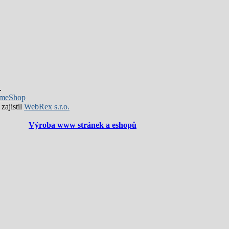
.
meShop
zajistil
WebRex s.r.o.
Výroba www stránek a eshopů