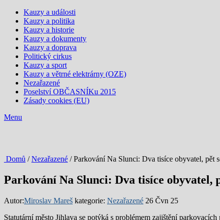
Kauzy a události
Kauzy a politika
Kauzy a historie
Kauzy a dokumenty
Kauzy a doprava
Politický cirkus
Kauzy a sport
Kauzy a větrné elektrárny (OZE)
Nezařazené
Poselství OBČASNÍKu 2015
Zásady cookies (EU)
Menu
Domů
/
Nezařazené
/ Parkování Na Slunci: Dva tisíce obyvatel, pět se
Parkování Na Slunci: Dva tisíce obyvatel, p
Autor:
Miroslav Mareš
kategorie:
Nezařazené
26 Čvn 25
Statutární město Jihlava se potýká s problémem zajištění parkovacích