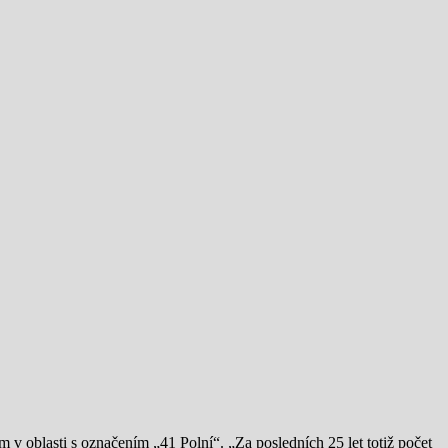
 v oblasti s označením „41 Polní“. „Za posledních 25 let totiž počet