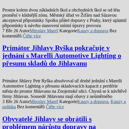
Prostor kolem dvou základních škol a obchodních škol se od léta
promění v klidnější zónu. Městský úřad ve Žďáru nad Sázavou
akceptoval připomínky Spolku přátel dopravy z Prahy, který uplatnil
připomínky k návrhu stanovení místní úpravy provozu
7 Bře 26
Autor
Miroslav Mareš
Kategorie
Kauzy a doprava
Bez
komentářů
Čtěte více
Primátor Jihlavy Ryška pokračuje v
jednání s Marelli Automotive Lighting o
přesunu skladů do Jihlavanu
Primátor Jihlavy Petr Ryška absolvoval už druhé jednání s Marelli
Automotive Lighting o přesunu skladovacích kapacit z periférie
města do prostor Jihlavanu na Znojemské ulici. Chystá se k návštěvě
firmy Jihlavan. Sousedé Jihlavanu mají obavy z neúměrného
3 Bře 26
Autor
Miroslav Mareš
Kategorie
Kauzy a doprava
,
Kauzy a
politika
Bez komentářů
Čtěte více
Obyvatelé Jihlavy se obrátili s
problémem nárůstu dopravy na