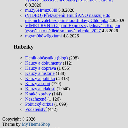
6.8.2026
mu2y6i4r4uz68l8
5.8.2026
(VIDEO) Překvapení! Hnutí ANO nasazuje do
místních voleb ex-primátora Jihlavy Chloupka
4.8.2026
VÍME PRVNÍ: Gepard Express vyjednává s Krajem
Vysočina o pětileté smlouvě od roku 2027
4.8.2026
mgvm0h8w0gxiumi
4.8.2026
Rubriky
Deník občasníku (blog)
(298)
Kauzy a dokumenty
(112)
Kauzy a doprava
(1 056)
Kauzy a historie
(188)
Kauzy a politika
(4 313)
Kauzy a sport
(779)
Kauzy a události
(1 040)
Krátké zprávy
(144)
Nezařazené
(1 126)
Politický cirkus
(1 099)
Vodárenství
(442)
Copyright © 2026.
Theme by
MyThemeShop