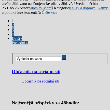
areálu Jihlavanu na Znojemské ulici v Jihlavě. Uvedení těchto
25 Úno 26
Autor
Miroslav Mareš
Kategorie
Kauzy a doprava
,
Kauzy
a politika
Bez komentářů
Čtěte více
1
2
3
4
Další ›
Poslední »
Občasník na sociální síti
Občasník na sociální síti
Nejčtenější příspěvky za 48hodin: