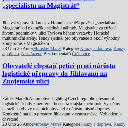
„specialistu na Magistrát“
Jihlavský právník Jaroslav Homolka se těší pověsti „specialista na
Magistrát“ od okamžiku sjednání náhrady Magistrátu za ztížené
životní podmínky v ulici Tyršova během výstavby Horácké
multifunkční arény. Tehdy sjednal pro obyvatele z okolí výhodný
kompromis s Magistrátem
28 Úno 26
Autor
Miroslav Mareš
Kategorie
Kauzy a doprava
,
Kauzy
a politika
,
Nezařazené
Bez komentářů
Čtěte více
Obyvatelé chystají petici proti nárůstu
logistické přepravy do Jihlavanu na
Znojemské ulici
Záměr Marelli Automotive Lighting Czech republic přesunout
logistické sklady z periférie do centra krajské metropole Vysočiny
narazil na obavy místních obyvatel z nárůstu místní dopravy.
Konkrétně má jít o prostory Jihlavanu v centru města. Vzhledem k
chystané
28 Úno 26
Autor
Miroslav Mareš
Kategorie
Kauzy a doprava
,
Kauzy