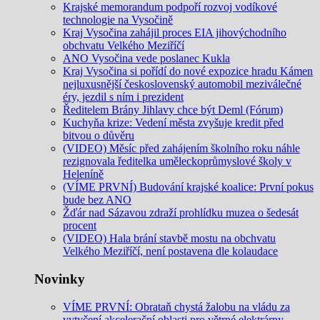
Krajské memorandum podpoří rozvoj vodíkové
technologie na Vysočině
Kraj Vysočina zahájil proces EIA jihovýchodního
obchvatu Velkého Meziříčí
ANO Vysočina vede poslanec Kukla
Kraj Vysočina si pořídí do nové expozice hradu Kámen
nejluxusnější československý automobil meziválečné
éry, jezdil s ním i prezident
Ředitelem Brány Jihlavy chce být Deml (Fórum)
Kuchyňa krize: Vedení města zvyšuje kredit před
bitvou o důvěru
(VIDEO) Měsíc před zahájením školního roku náhle
rezignovala ředitelka uměleckoprůmyslové školy v
Heleníně
(VÍME PRVNÍ) Budování krajské koalice: První pokus
bude bez ANO
Žďár nad Sázavou zdraží prohlídku muzea o šedesát
procent
(VIDEO) Hala brání stavbě mostu na obchvatu
Velkého Meziříčí, není postavena dle kolaudace
Novinky
VÍME PRVNÍ: Obrataň chystá žalobu na vládu za
vytyčení akcelerační oblasti pro větrné elektrárny