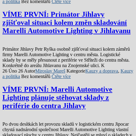
a politika
Bez komentářů
Čtěte více
VÍME PRVNÍ: Primátor Jihlavy
zjišťoval situaci kolem změn skladování
Marelli Automotive Lighting v Jihlavanu
Primátor Jihlavy Petr Ryška osobně zjišťoval situaci kolem záměrů
firmy Marelli Automotive Lighting v centru města. Logistické
sklady by se měly přesunout z periférie ve Stříteži do centra města.
Konkrétně do areálu Jihlavanu na Znojemské ulici. K
26 Úno 26
Autor
Miroslav Mareš
Kategorie
Kauzy a doprava
,
Kauzy
a politika
Bez komentářů
Čtěte více
VÍME PRVNÍ: Marelli Automotive
Lighting plánuje stěhovat sklady z
periférie do centra Jihlavy
Po dvou desítkách let provozu skladů v logistickém centru Jipocar
chystá nadnárodní společnost Marelli Automotive Lighting vlastní
skladovací plochy v centru Jihlavy. Nejčastěji se mluví o skladech v