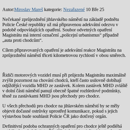
Autor:
Miroslav Mareš
kategorie:
Nezařazené
10 Bře 25
Nečekané zprůjezdnění jihlavského náměstí na základě podnětu
Policie České republiky už má připravenou adekvátní odezvu v
podobě odpovídajících opatření. Soubor odvetných opatření
Magistrátu má interní označení „policejní urbanismus“ případně
„auta proti chodcům“.
Cílem připravovaných opatření je adekvátní reakce Magistrátu na
zprůjezdnění náměstí třiceti kilometrovou rychlostí v obou směrech.
Řidiči motorových vozidel musí při průjezdu Magistrátu maximálně
zvýšit pozornost na chování chodců, kteří často usilovně dobíhají
odjíždějící vozidla MHD ze zastávek. Kolem zastávek MHD zvláště
v dolní části náměstí panují obecně špatné rozhledové podmínky,
těsně za zastávkami MHD jsou přechody pro chodce.
U všech přechodů pro chodce na jihlavském náměstí by se měly
objevit dočasné ostrůvky uprostřed komunikace, pokud s jejich
výstavbou bude souhlasit Policie ČR jako dotčený orgán.
Definitivní podoba ochranných opatření pro chodce ještě podléhá