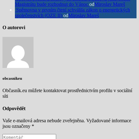
Magistrátu bude rozhodnut do Vánoc
od
Miroslav Mareš
Sněmovna v prvním čtení schválila zákon o energetických
společenstvích (OZE II)
od
Miroslav Mareš
O autorovi
obcasnikeu
Občasník.eu můžete kontaktovat prostřednictvím profilu v sociální
síti
Odpovědět
Vaše e-mailová adresa nebude zveřejněna.
Vyžadované informace
jsou označeny
*