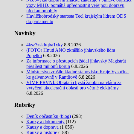
vozy MHD, pomáhá upřednostnit veřejnou dopravu
před automobily
Havlíčkobrodský starosta Tecl krajským lídrem ODS
do parlamentu
Novinky
4ksz3zsldrqba1xky
8.8.2026
(FOTO) Hnutí ANO zkrášlilo jihlavského lídra
Popelku
6.8.2026
Za informace o přestupcích žádal jihlavský Magistrát
přes šest milionů korun
6.8.2026
Ministerstvo zrušilo kladné stanovisko Kraje Vysočina
ke galvanovně v Rantířově
6.8.2026
VÍME PRVNÍ: Obrataň chystá žalobu na vládu za
vytyčení akcelerační oblasti pro větrné elektrárny
6.8.2026
Rubriky
Deník občasníku (blog)
(298)
Kauzy a dokumenty
(112)
Kauzy a doprava
(1 056)
Kauzy a historie
(188)