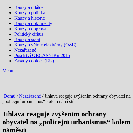
Kauzy a události
Kauzy a politika
Kauzy a historie
Kauzy a dokumenty
Kauzy a doprava
Politický cirkus
Kauzy a sport
Kauzy a větrné elektrárny (OZE)
Nezařazené
Poselství OBČASNÍKu 2015
Zásady cookies (EU)
Menu
Domů
/
Nezařazené
/ Jihlava reaguje zvýšením ochrany obyvatel na
„policejní urbanismus“ kolem náměstí
Jihlava reaguje zvýšením ochrany
obyvatel na „policejní urbanismus“ kolem
náměstí