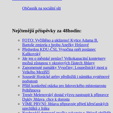
Občasník na sociální síti
Nejčtenější příspěvky za 48hodin:
FOTO: Vyčištěno a uklizeno! Kytice Adama B.
Bartoše zmizela z hrobu Anežky Hrůzové
Předsedou KDU-ČSL Vysočina opět poslanec
Kaňkovský
Jde jen o městské peníze? Velkokapacitní kontejnery
možná zůstanou v okrajových částech Jihlavy
Zapomenuté památky Vysočiny: Loupežnický most u
Velkého Meziříčí
Sousedé Horácké arény předložili i námitku systémové
podjatosti
Příliš konkrétní otázka pro lidoveckého místostarostu
Pelhřimova
Trenér Melenovský dostal výzvu nastoupit k přípravce
Dukly Jihlava, chce k dorostu
VÍME PRVNÍ: Jihlava připravuje přijetí křesťanských
uprchlíků z Iráku
Neobvyklá dopravní značka zakazuje v Jihlavě objíždět