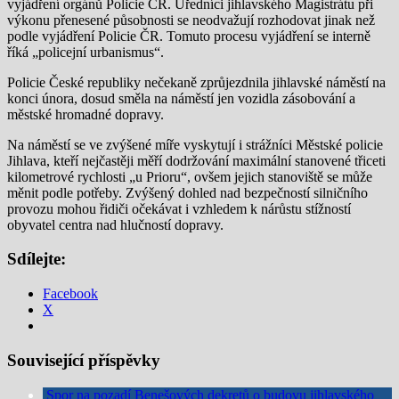
vyjádření orgánů Policie ČR. Úředníci jihlavského Magistrátu při
výkonu přenesené působnosti se neodvažují rozhodovat jinak než
podle vyjádření Policie ČR. Tomuto procesu vyjádření se interně
říká „policejní urbanismus“.
Policie České republiky nečekaně zprůjezdnila jihlavské náměstí na
konci února, dosud směla na náměstí jen vozidla zásobování a
městské hromadné dopravy.
Na náměstí se ve zvýšené míře vyskytují i strážníci Městské policie
Jihlava, kteří nejčastěji měří dodržování maximální stanovené třiceti
kilometrové rychlosti „u Prioru“, ovšem jejich stanoviště se může
měnit podle potřeby. Zvýšený dohled nad bezpečností silničního
provozu mohou řidiči očekávat i vzhledem k nárůstu stížností
obyvatel centra nad hlučností dopravy.
Sdílejte:
Facebook
X
Související příspěvky
Spor na pozadí Benešových dekretů o budovu jihlavského