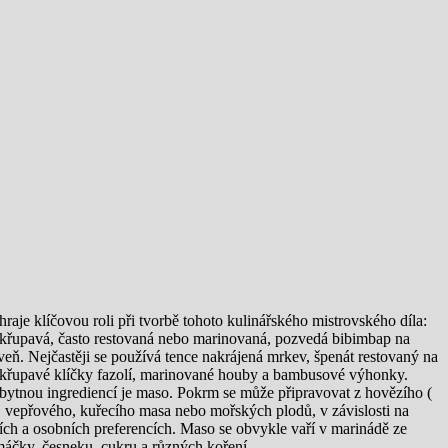
hraje klíčovou roli při tvorbě tohoto kulinářského mistrovského díla:
 křupavá, často restovaná nebo marinovaná, pozvedá bibimbap na
veň. Nejčastěji se používá tence nakrájená mrkev, špenát restovaný na
 křupavé klíčky fazolí, marinované houby a bambusové výhonky.
bytnou ingrediencí je maso. Pokrm se může připravovat z hovězího (
, vepřového, kuřecího masa nebo mořských plodů, v závislosti na
ích a osobních preferencích. Maso se obvykle vaří v marinádě ze
áčky, česneku, cukru a různých koření.