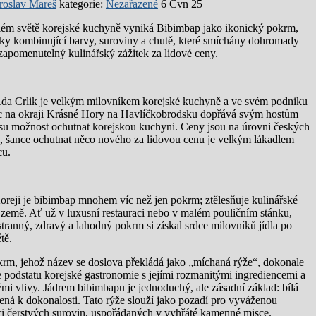
roslav Mareš
kategorie:
Nezařazené
6 Čvn 25
lém světě korejské kuchyně vyniká Bibimbap jako ikonický pokrm,
ky kombinující barvy, suroviny a chutě, které smíchány dohromady
zapomenutelný kulinářský zážitek za lidové ceny.
da Crlik je velkým milovníkem korejské kuchyně a ve svém podniku
c na okraji Krásné Hory na Havlíčkobrodsku dopřává svým hostům
su možnost ochutnat korejskou kuchyni. Ceny jsou na úrovni českých
í, šance ochutnat něco nového za lidovou cenu je velkým lákadlem
cu.
oreji je bibimbap mnohem víc než jen pokrm; ztělesňuje kulinářské
 země. Ať už v luxusní restauraci nebo v malém pouličním stánku,
stranný, zdravý a lahodný pokrm si získal srdce milovníků jídla po
tě.
rm, jehož název se doslova překládá jako „míchaná rýže“, dokonale
e podstatu korejské gastronomie s jejími rozmanitými ingrediencemi a
ými vlivy. Jádrem bibimbapu je jednoduchý, ale zásadní základ: bílá
ená k dokonalosti. Tato rýže slouží jako pozadí pro vyváženou
i čerstvých surovin, uspořádaných v vyhřáté kamenné misce.