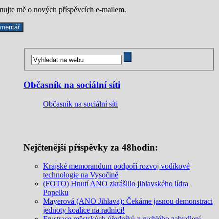
mujte mě o nových příspěvcích e-mailem.
Občasník na sociální síti
Občasník na sociální síti
Nejčtenější příspěvky za 48hodin:
Krajské memorandum podpoří rozvoj vodíkové
technologie na Vysočině
(FOTO) Hnutí ANO zkrášlilo jihlavského lídra
Popelku
Mayerová (ANO Jihlava): Čekáme jasnou demonstraci
jednoty koalice na radnici!
Frustrace městských úředníků z rychlého zabydlení