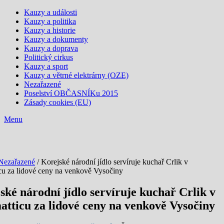
Kauzy a události
Kauzy a politika
Kauzy a historie
Kauzy a dokumenty
Kauzy a doprava
Politický cirkus
Kauzy a sport
Kauzy a větrné elektrárny (OZE)
Nezařazené
Poselství OBČASNÍKu 2015
Zásady cookies (EU)
Menu
Nezařazené
/ Korejské národní jídlo servíruje kuchař Crlik v
cu za lidové ceny na venkově Vysočiny
ské národní jídlo servíruje kuchař Crlik v
tticu za lidové ceny na venkově Vysočiny