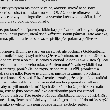
istickým rysem bibimbap je vejce, obvykle syrové nebo sotva
které se položí na misku s horkou rýží. Až budete připraveni jíst,
 vejce se zbytkem ingrediencí a vytvořte krémovou omáčku, která
echny prvky pokrmu dohromady.
ě, pro konečnou úpravu se bibimbap podává s omáčkou gochujang ,
anou chilli pastou, která dodá každému soustu pálivost. Tato omáčka,
jemná, pikantní a lehce sladká, se přelije přes pokrm a pečlivě se
 přípravu Bibimbap starý jen asi sto let, ale pochází z Goldongbanu,
hrnujícího stejný styl (miska rýže se zeleninou, masem a omáčkou),
mnohem starší a objevil se někdy v období Joseon (14.-16. století). Jedl
večer lunárního nového roku, což lidem umožňovalo vyklidit si na
u spižírny, použít vše, co zbylo, dát do misek s rýží, promíchat a
ak skvělé jídlo. Poprvé je bibimbap jmenovitě zmíněn v kuchařce
eo z konce 19. století. Různé teorie naznačují, že se jednalo o tradiční
mářů během sklizně, protože se dal snadno připravit ve velkém
 aby nasytil mnoho farmářských dělníků, nebo že pochází z rituálů
sa, kdy se jídlo obětované jako dar předkům před konzumací
valo v misce. Tyto teorie o původu Bimbibapu mohou být složitější,
tné – k myšlence smíchání zbytků zásob „co dům dal“ do misky s rýží
í jako skvělého jídla není potřeba žádný exotický příběh.