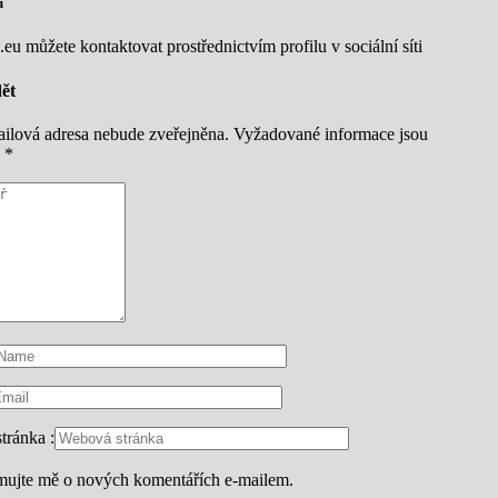
u
eu můžete kontaktovat prostřednictvím profilu v sociální síti
ět
ilová adresa nebude zveřejněna.
Vyžadované informace jsou
y
*
tránka :
mujte mě o nových komentářích e-mailem.