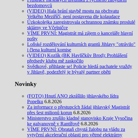
bezdomovců
(VIDEO) Hala brání stavbě mostu na obchvatu
Velkého Meziříčí, není postavena dle kolaudace
Úzkokolejka zaregistrovala ochrannou známku proslulé
sklárny ve Včelničce
VÍME PRVNÍ: Magistrát má zájem o kanceláře hlavní
pošty
Loňské rozdělování kulturních grantů Jihlavy "otrávilo"
i člena kulturní komise
(VIDEO) Kozlík (BK Havlíčkův Brod): Prohlášení
předsedy klubu mě zaskočilo
Svědkové, přihlaste se! Policie hledá pachatele vraždy
v Jihlavě, podezřelý je bývalý partner oběti
Novinky
(FOTO) Hnutí ANO zkrášlilo jihlavského lídra
Popelku
6.8.2026
Za informace o přestupcích žádal jihlavský Magistrát
přes šest milionů korun
6.8.2026
Ministerstvo zrušilo kladné stanovisko Kraje Vysočina
ke galvanovně v Rantířově
6.8.2026
VÍME PRVNÍ: Obrataň chystá žalobu na vládu za
vytyčení akcelerační oblasti pro větrné elektrárny