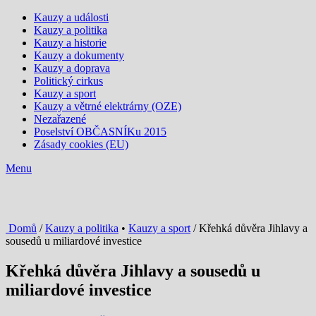
Kauzy a události
Kauzy a politika
Kauzy a historie
Kauzy a dokumenty
Kauzy a doprava
Politický cirkus
Kauzy a sport
Kauzy a větrné elektrárny (OZE)
Nezařazené
Poselství OBČASNÍKu 2015
Zásady cookies (EU)
Menu
Domů
/
Kauzy a politika
•
Kauzy a sport
/ Křehká důvěra Jihlavy a
sousedů u miliardové investice
Křehká důvěra Jihlavy a sousedů u
miliardové investice