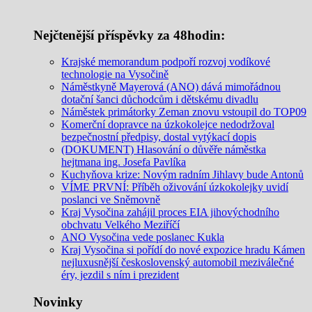
Nejčtenější příspěvky za 48hodin:
Krajské memorandum podpoří rozvoj vodíkové
technologie na Vysočině
Náměstkyně Mayerová (ANO) dává mimořádnou
dotační šanci důchodcům i dětskému divadlu
Náměstek primátorky Zeman znovu vstoupil do TOP09
Komerční dopravce na úzkokolejce nedodržoval
bezpečnostní předpisy, dostal vytýkací dopis
(DOKUMENT) Hlasování o důvěře náměstka
hejtmana ing. Josefa Pavlíka
Kuchyňova krize: Novým radním Jihlavy bude Antonů
VÍME PRVNÍ: Příběh oživování úzkokolejky uvidí
poslanci ve Sněmovně
Kraj Vysočina zahájil proces EIA jihovýchodního
obchvatu Velkého Meziříčí
ANO Vysočina vede poslanec Kukla
Kraj Vysočina si pořídí do nové expozice hradu Kámen
nejluxusnější československý automobil meziválečné
éry, jezdil s ním i prezident
Novinky