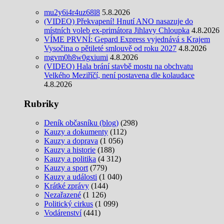
mu2y6i4r4uz68l8
5.8.2026
(VIDEO) Překvapení! Hnutí ANO nasazuje do
místních voleb ex-primátora Jihlavy Chloupka
4.8.2026
VÍME PRVNÍ: Gepard Express vyjednává s Krajem
Vysočina o pětileté smlouvě od roku 2027
4.8.2026
mgvm0h8w0gxiumi
4.8.2026
(VIDEO) Hala brání stavbě mostu na obchvatu
Velkého Meziříčí, není postavena dle kolaudace
4.8.2026
Rubriky
Deník občasníku (blog)
(298)
Kauzy a dokumenty
(112)
Kauzy a doprava
(1 056)
Kauzy a historie
(188)
Kauzy a politika
(4 312)
Kauzy a sport
(779)
Kauzy a události
(1 040)
Krátké zprávy
(144)
Nezařazené
(1 126)
Politický cirkus
(1 099)
Vodárenství
(441)