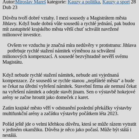
Autor:
Miroslav Mareš
kategorie:
Kauzy a politika
,
Kauzy a sport
28
Dub 23
Důvěra tvoří dobré vztahy. I mezi sousedy a Magistrátem města
Jihlavy. Když bude dobrá vůle sousedů a rychlé jednání, pak budou
mít zastupitelé krajského města větší chuť schválit navržené
milionové investice.
Ovšem ve vzduchu je značná míra nedůvěry v protistranu: Jihlava
potřebuje rychlé stažení námitek výměnou za schválení
milionových kompenzací. A sousedé bezvýhradně nevěří svému
Magistátu.
Když nebude rychlé stažení námitek, nebude ani vyjednaná
kompenzace. Ze sousedů se rychle stanou „nepřátelé města“ a bude
se čekat na úřední vyřešení námitek. Stavební firma ale nemusí čekat
na vyřešení námitek a odejde stavět jinam. Sen o výstavbě hokejové
arény se začne hroutit jako domeček z karet.
Zatím krajské město věří v odstranění poslední překážky výstavby
multifunkční arény a začátku výstavby počátkem léta 2023.
Pořád ještě jde o velmi křehkou důvěru, která se může rázem vytratit
v jediném okamžiku. Důvěra je něco jako počasí. Může být stálá i
nestálá.