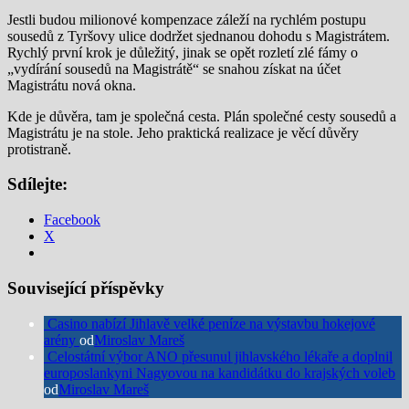
Jestli budou milionové kompenzace záleží na rychlém postupu
sousedů z Tyršovy ulice dodržet sjednanou dohodu s Magistrátem.
Rychlý první krok je důležitý, jinak se opět rozletí zlé fámy o
„vydírání sousedů na Magistrátě“ se snahou získat na účet
Magistrátu nová okna.
Kde je důvěra, tam je společná cesta. Plán společné cesty sousedů a
Magistrátu je na stole. Jeho praktická realizace je věcí důvěry
protistraně.
Sdílejte:
Facebook
X
Související příspěvky
Casino nabízí Jihlavě velké peníze na výstavbu hokejové
arény
od
Miroslav Mareš
Celostátní výbor ANO přesunul jihlavského lékaře a doplnil
europoslankyni Nagyovou na kandidátku do krajských voleb
od
Miroslav Mareš