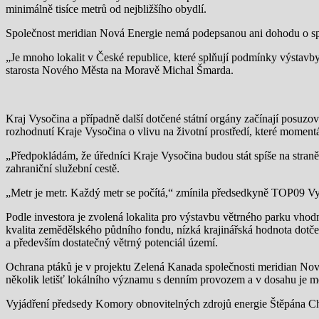
minimálně tisíce metrů od nejbližšího obydlí.
Společnost meridian Nová Energie nemá podepsanou ani dohodu o sp
„Je mnoho lokalit v České republice, které splňují podmínky výstavby
starosta Nového Města na Moravě Michal Šmarda.
Kraj Vysočina a případně další dotčené státní orgány začínají posuzov
rozhodnutí Kraje Vysočina o vlivu na životní prostředí, které momen
„Předpokládám, že úředníci Kraje Vysočina budou stát spíše na stran
zahraniční služební cestě.
„Metr je metr. Každý metr se počítá,“ zmínila předsedkyně TOP09 V
Podle investora je zvolená lokalita pro výstavbu větrného parku vhod
kvalita zemědělského půdního fondu, nízká krajinářská hodnota dotčen
a především dostatečný větrný potenciál území.
Ochrana ptáků je v projektu Zelená Kanada společnosti meridian Nová 
několik letišť lokálního významu s denním provozem a v dosahu je mez
Vyjádření předsedy Komory obnovitelných zdrojů energie Štěpána Ch