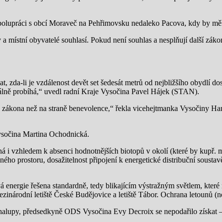
olupráci s obcí Moraveč na Pehřimovsku nedaleko Pacova, kdy by měl
 a místní obyvatelé souhlasí. Pokud není souhlas a nesplňují další zák
at, zda-li je vzdálenost devět set šedesát metrů od nejbližšího obydlí
tálně probíhá,“ uvedl radní Kraje Vysočina Pavel Hájek (STAN).
ě zákona než na straně benevolence,“ řekla vicehejtmanka Vysočiny Ha
ysočina Martina Ochodnická.
ná i vzhledem k absenci hodnotnějších biotopů v okolí (které by kupř. 
ého prostoru, dosažitelnost připojení k energetické distribuční sousta
energie řešena standardně, tedy blikajícím výstražným světlem, které 
inárodní letiště České Budějovice a letiště Tábor. Ochrana letounů (ne
alupy, předsedkyně ODS Vysočina Evy Decroix se nepodařilo získat – 