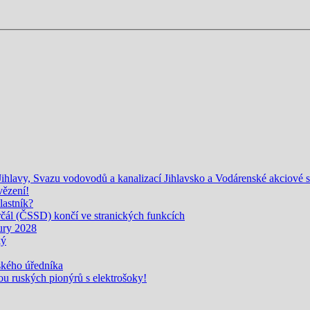
lavy, Svazu vodovodů a kanalizací Jihlavsko a Vodárenské akciové spo
vězení!
lastník?
l (ČSSD) končí ve stranických funkcích
ury 2028
ký
jského úředníka
u ruských pionýrů s elektrošoky!