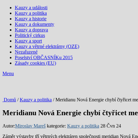
Kauzy a události
Kauzy a politika
Kauzy a historie
Kauzy a dokumenty
Kauzy a doprava
Politický cirkus
Kauzy a sport
Kauzy a větrné elektrárny (OZE)
Nezařazené
Poselství OBČASNÍKu 2015
Zásady cookies (EU)
Menu
Domů
/
Kauzy a politika
/ Meridianu Nová Energie chybí čtyřicet me
Meridianu Nová Energie chybí čtyřicet me
Autor:
Miroslav Mareš
kategorie:
Kauzy a politika
28 Čvn 24
Záměr výstavby tří větrných elektráren společnosti meridian Nová Ene