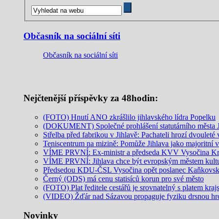
Občasník na sociální síti
Občasník na sociální síti
Nejčtenější příspěvky za 48hodin:
(FOTO) Hnutí ANO zkrášlilo jihlavského lídra Popelku
(DOKUMENT) Společné prohlášení statutárního města Jih
Střelba před fabrikou v Jihlavě: Pachateli hrozí dvouleté 
Teniscentrum na mizině: Pomůže Jihlava jako majoritní v
VÍME PRVNÍ: Ex-ministr a předseda KVV Vysočina Krčá
VÍME PRVNÍ: Jihlava chce být evropským městem kult
Předsedou KDU-ČSL Vysočina opět poslanec Kaňkovs
Černý (ODS) má cenu statisíců korun pro své město
(FOTO) Plat ředitele cestářů je srovnatelný s platem kra
(VIDEO) Žďár nad Sázavou propaguje fyziku drsnou hro
Novinky