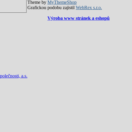
Theme by
MyThemeShop
Grafickou podobu zajistil
WebRex s.r.o.
Výroba www stránek a eshopů
lečnosti, a.s.