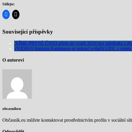
Sdílejte:
Související příspěvky
VÍME PRVNÍ: ČSSD půjde do voleb 2016 bez náměstka Libo
(VIDEO) Starosta Kaminaras se pokusí vytlačit LIDL z centra
O autorovi
obcasnikeu
Občasník.eu můžete kontaktovat prostřednictvím profilu v sociální síti
Odpovědět