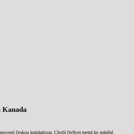
ná Kanada
novené českou legislativou. Chybí čtyřicet metrů ke splnění