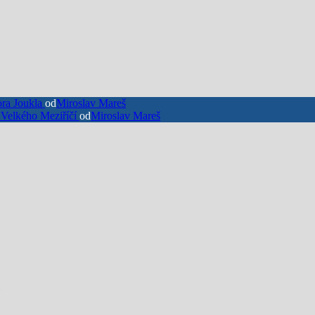
ra Joukla
od
Miroslav Mareš
 Velkého Meziříčí
od
Miroslav Mareš