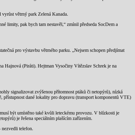
 vyrůst větrný park Zelená Kanada.
onné limity, pak bych tam nestavěl,“ zmínil předseda SocDem a
 dostatečná pro výstavbu větrného parku. „Nejsem schopen předjímat
na Hajnová (Piráti). Hejtman Vysočiny Vítězslav Schrek je na
mohly signalizovat zvýšenou přítomnost ptáků či netopýrů), nízká
vě, přístupnost dané lokality pro dopravu (transport komponentů VTE)
musí být umístěno také kvůli leteckému provozu. V blízkosti je
topýrů) je řešena speciálním plašícím zařízením.
nezvedli telefon.