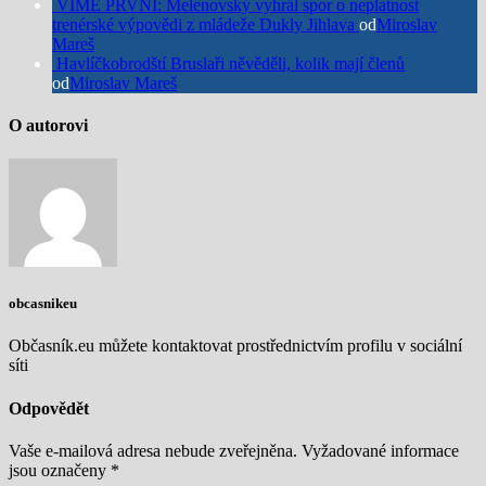
VÍME PRVNÍ: Melenovský vyhrál spor o neplatnost
trenérské výpovědi z mládeže Dukly Jihlava
od
Miroslav
Mareš
Havlíčkobrodští Bruslaři něvěděli, kolik mají členů
od
Miroslav Mareš
O autorovi
obcasnikeu
Občasník.eu můžete kontaktovat prostřednictvím profilu v sociální
síti
Odpovědět
Vaše e-mailová adresa nebude zveřejněna.
Vyžadované informace
jsou označeny
*