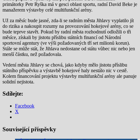
primátorky Petr Ryška má v gesci oblast sportu, radní David Beke je
manažerem výstavby celé multifunkční arény.
Už za měsíc bude jasné, zda-li se radním města Jihlavy vyplatilo jít
do rizika a nakoupit rozumy na provozování hokejové arény, co se
bude teprve stavět. Pokud by radní města rozhodnutí odložili o tři
měsíce, získali by jistotu příslibu státních financí od Národní
sportovní agentury (ve výši požadovaných tří set milionů korun).
Stále se může stát, že Jihlava nedostane od státu vůbec nic nebo jen
menší částku, než požadovala.
Vedení města Jihlavy se chová, jako kdyby mělo jistotu příslibu
státního příspěvku a výstavbě hokejové haly nestálo nic v cestě.
Kolem financování projektu výstavby multifunkční arény ale panuje
solidní nejistota.
Sdílejte:
Facebook
X
Související příspěvky