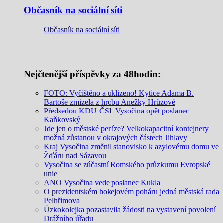
Občasník na sociální síti
Občasník na sociální síti
Nejčtenější příspěvky za 48hodin:
FOTO: Vyčištěno a uklizeno! Kytice Adama B.
Bartoše zmizela z hrobu Anežky Hrůzové
Předsedou KDU-ČSL Vysočina opět poslanec
Kaňkovský
Jde jen o městské peníze? Velkokapacitní kontejnery
možná zůstanou v okrajových částech Jihlavy
Kraj Vysočina změnil stanovisko k azylovému domu ve
Žďáru nad Sázavou
Vysočina se zúčastní Romského průzkumu Evropské
unie
ANO Vysočina vede poslanec Kukla
O prezidentském hokejovém poháru jedná městská rada
Pelhřimova
Úzkokolejka pozastavila žádosti na vystavení povolení
Drážního úřadu