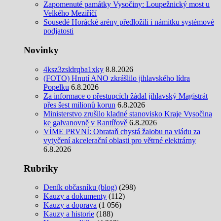
Zapomenuté památky Vysočiny: Loupežnický most u
Velkého Meziříčí
Sousedé Horácké arény předložili i námitku systémové
podjatosti
Novinky
4ksz3zsldrqba1xky
8.8.2026
(FOTO) Hnutí ANO zkrášlilo jihlavského lídra
Popelku
6.8.2026
Za informace o přestupcích žádal jihlavský Magistrát
přes šest milionů korun
6.8.2026
Ministerstvo zrušilo kladné stanovisko Kraje Vysočina
ke galvanovně v Rantířově
6.8.2026
VÍME PRVNÍ: Obrataň chystá žalobu na vládu za
vytyčení akcelerační oblasti pro větrné elektrárny
6.8.2026
Rubriky
Deník občasníku (blog)
(298)
Kauzy a dokumenty
(112)
Kauzy a doprava
(1 056)
Kauzy a historie
(188)