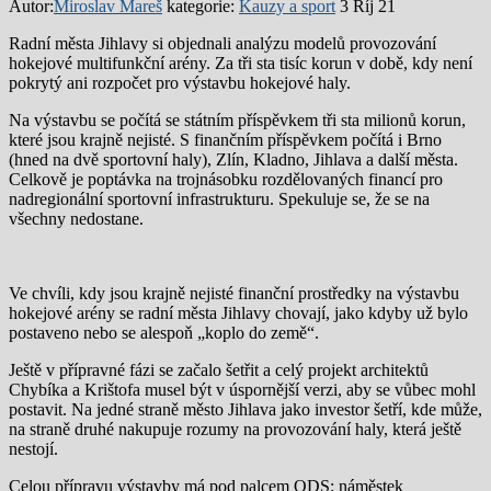
Autor:
Miroslav Mareš
kategorie:
Kauzy a sport
3 Říj 21
Radní města Jihlavy si objednali analýzu modelů provozování
hokejové multifunkční arény. Za tři sta tisíc korun v době, kdy není
pokrytý ani rozpočet pro výstavbu hokejové haly.
Na výstavbu se počítá se státním příspěvkem tři sta milionů korun,
které jsou krajně nejisté. S finančním příspěvkem počítá i Brno
(hned na dvě sportovní haly), Zlín, Kladno, Jihlava a další města.
Celkově je poptávka na trojnásobku rozdělovaných financí pro
nadregionální sportovní infrastrukturu. Spekuluje se, že se na
všechny nedostane.
Ve chvíli, kdy jsou krajně nejisté finanční prostředky na výstavbu
hokejové arény se radní města Jihlavy chovají, jako kdyby už bylo
postaveno nebo se alespoň „koplo do země“.
Ještě v přípravné fázi se začalo šetřit a celý projekt architektů
Chybíka a Krištofa musel být v úspornější verzi, aby se vůbec mohl
postavit. Na jedné straně město Jihlava jako investor šetří, kde může,
na straně druhé nakupuje rozumy na provozování haly, která ještě
nestojí.
Celou přípravu výstavby má pod palcem ODS: náměstek