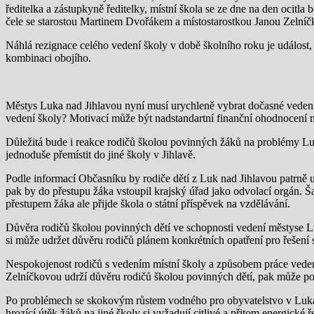
ředitelka a zástupkyně ředitelky, místní škola se ze dne na den ocitl
čele se starostou Martinem Dvořákem a místostarostkou Janou Zelníč
Náhlá rezignace celého vedení školy v době školního roku je událost, 
kombinaci obojího.
Městys Luka nad Jihlavou nyní musí urychleně vybrat dočasné vedení šk
vedení školy? Motivací může být nadstandartní finanční ohodnocení n
Důležitá bude i reakce rodičů školou povinných žáků na problémy Luk 
jednoduše přemístit do jiné školy v Jihlavě.
Podle informací Občasníku by rodiče dětí z Luk nad Jihlavou patrně us
pak by do přestupu žáka vstoupil krajský úřad jako odvolací orgán. Š
přestupem žáka ale přijde škola o státní příspěvek na vzdělávání.
Důvěra rodičů školou povinných dětí ve schopnosti vedení městyse Lu
si může udržet důvěru rodičů plánem konkrétních opatření pro řešení 
Nespokojenost rodičů s vedením místní školy a způsobem práce vedení
Zelníčkovou udrží důvěru rodičů školou povinných dětí, pak může počít
Po problémech se skokovým růstem vodného pro obyvatelstvo v Lukách
hrozící útěk žáků na jiné školy si vyžadují citlivé a přitom energick