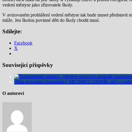
vedení městyse jako zřizovatele školy.
V avizovaném prohlášení vedení městyse tak bude muset představit sta
může. Jen školou povinné děti do školy chodit musí.
Sdílejte:
Facebook
X
Související příspěvky
Bída regionální žurnalistiky: MF-DNES i DENÍK mlčí o vodár
O autorovi