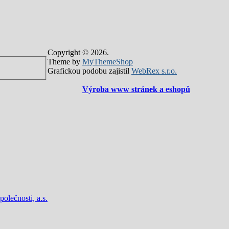
Copyright © 2026.
Theme by
MyThemeShop
Grafickou podobu zajistil
WebRex s.r.o.
Výroba www stránek a eshopů
lečnosti, a.s.