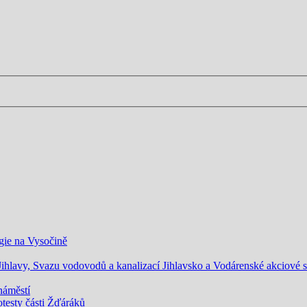
gie na Vysočině
lavy, Svazu vodovodů a kanalizací Jihlavsko a Vodárenské akciové spo
náměstí
rotesty části Žďáráků