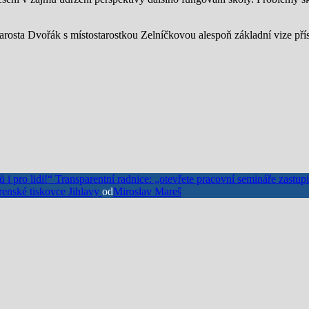
rosta Dvořák s místostarostkou Zelníčkovou alespoň základní vize přís
Transparentní radnice: „otevřete pracovní semináře zastupit
enské tiskovce Jihlavy
od
Miroslav Mareš