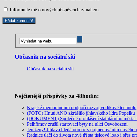
Informujte mě o nových příspěvcích e-mailem.
Občasník na sociální síti
Občasník na sociální síti
Nejčtenější příspěvky za 48hodin:
Krajské memorandum podpoří rozvoj vodíkové technolo
(FOTO) Hnutí ANO zkrášlilo jihlavského lídra Popelku
(DOKUMENT) Společné prohlášení statutárního města Jih
Pelhřimov zrušil startovací byty na ulici Osvobození
Jen ženy! Jihlava hledá pomoc s pojmenováním nového 
Radnice tlačí do života nové tři sta tisícové logo i přes p