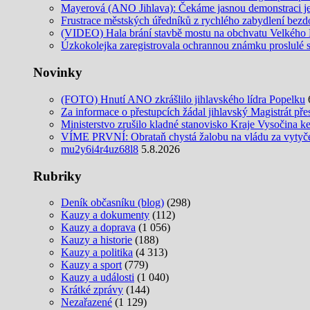
Mayerová (ANO Jihlava): Čekáme jasnou demonstraci jed
Frustrace městských úředníků z rychlého zabydlení be
(VIDEO) Hala brání stavbě mostu na obchvatu Velkého M
Úzkokolejka zaregistrovala ochrannou známku proslulé 
Novinky
(FOTO) Hnutí ANO zkrášlilo jihlavského lídra Popelku
Za informace o přestupcích žádal jihlavský Magistrát pře
Ministerstvo zrušilo kladné stanovisko Kraje Vysočina k
VÍME PRVNÍ: Obrataň chystá žalobu na vládu za vytyčení
mu2y6i4r4uz68l8
5.8.2026
Rubriky
Deník občasníku (blog)
(298)
Kauzy a dokumenty
(112)
Kauzy a doprava
(1 056)
Kauzy a historie
(188)
Kauzy a politika
(4 313)
Kauzy a sport
(779)
Kauzy a události
(1 040)
Krátké zprávy
(144)
Nezařazené
(1 129)