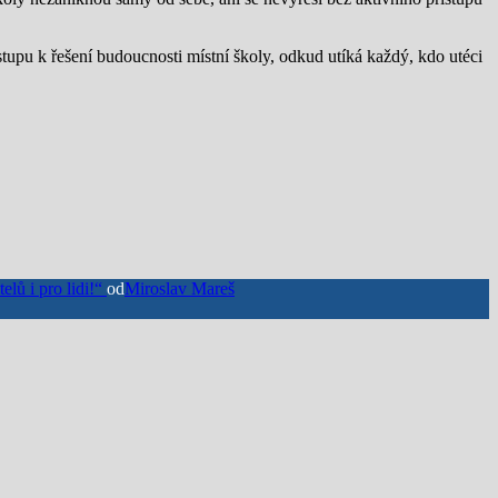
tupu k řešení budoucnosti místní školy, odkud utíká každý, kdo utéci
elů i pro lidi!“
od
Miroslav Mareš