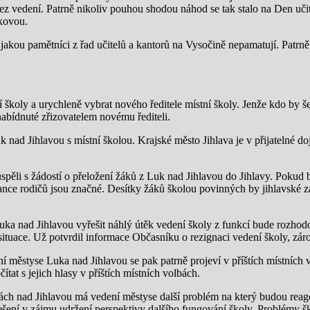
a bez vedení. Patrně nikoliv pouhou shodou náhod se tak stalo na Den u
kovou.
jakou pamětníci z řad učitelů a kantorů na Vysočině nepamatují. Patrně
oly a urychleně vybrat nového ředitele místní školy. Jenže kdo by šel ř
abídnuté zřizovatelem novému řediteli.
nad Jihlavou s místní školou. Krajské město Jihlava je v přijatelné doj
pěli s žádostí o přeložení žáků z Luk nad Jihlavou do Jihlavy. Pokud b
ance rodičů jsou značné. Desítky žáků školou povinných by jihlavské z
ka nad Jihlavou vyřešit náhlý útěk vedení školy z funkcí bude rozhod
situace. Už potvrdil informace Občasníku o rezignaci vedení školy, zár
 městyse Luka nad Jihlavou se pak patrně projeví v příštích místních 
at s jejich hlasy v příštích místních volbách.
 nad Jihlavou má vedení městyse další problém na který budou reagovat
é řešení v zájmu udržení perspektivy dalšího fungování školy. Problémy 