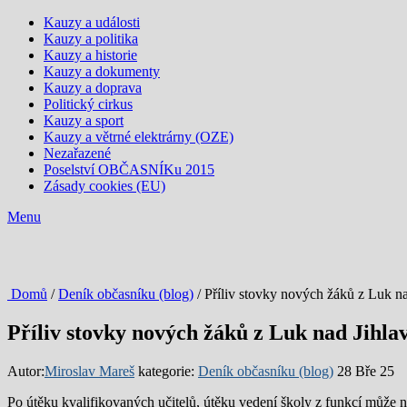
Kauzy a události
Kauzy a politika
Kauzy a historie
Kauzy a dokumenty
Kauzy a doprava
Politický cirkus
Kauzy a sport
Kauzy a větrné elektrárny (OZE)
Nezařazené
Poselství OBČASNÍKu 2015
Zásady cookies (EU)
Menu
Domů
/
Deník občasníku (blog)
/ Příliv stovky nových žáků z Luk na
Příliv stovky nových žáků z Luk nad Jihla
Autor:
Miroslav Mareš
kategorie:
Deník občasníku (blog)
28 Bře 25
Po útěku kvalifikovaných učitelů, útěku vedení školy z funkcí může n