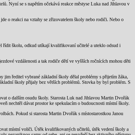
čitelů. Nyní se s napětím očekává reakce městyse Luka nad Jihlavou v
 jde o reakci na vztahy se zřizovatelem školy nebo rodiči. Nebo o
ídit školu, odkud utíkají kvalifikovaní učitelé a uteklo odsud i
ezdové vzdálenosti a tak rodiče dětí ve vyšších ročnících mohou děti
y jim ředitel vybrané základní školy dělal problémy s přijetím žáka,
ákladní školy přijaly bez větších problémů. Stovka by byl problém. S
ovat o dalším osudu školy. Starosta Luk nad Jihlavou Martin Dvořák
oveň nechtěl dávat prostor ke spekulacím o budoucnosti místní školy.
volbách. Pokud si starosta Martin Dvořák s místostarostkou Janou
 místní voliči. Útěk kvalifikovaných učitelů, útěk vedení školy a
školy nezaniknou samy od sebe, ani se nevyřeší bez aktivního přístupu