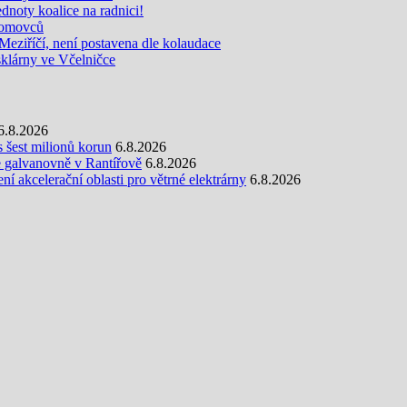
noty koalice na radnici!
zdomovců
eziříčí, není postavena dle kolaudace
sklárny ve Včelničce
6.8.2026
s šest milionů korun
6.8.2026
e galvanovně v Rantířově
6.8.2026
 akcelerační oblasti pro větrné elektrárny
6.8.2026