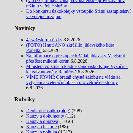
(VIDEO) Jihlava zahájila vodárenské provozování v
režimu veřejné služby
Do konkursu úzkokolejky vstoupilo Státní zastupitelství
ve veřejném zájmu
Novinky
4ksz3zsldrqba1xky
8.8.2026
(FOTO) Hnutí ANO zkrášlilo jihlavského lídra
Popelku
6.8.2026
Za informace o přestupcích žádal jihlavský Magistrát
přes šest milionů korun
6.8.2026
Ministerstvo zrušilo kladné stanovisko Kraje Vysočina
ke galvanovně v Rantířově
6.8.2026
VÍME PRVNÍ: Obrataň chystá žalobu na vládu za
vytyčení akcelerační oblasti pro větrné elektrárny
6.8.2026
Rubriky
Deník občasníku (blog)
(298)
Kauzy a dokumenty
(112)
Kauzy a doprava
(1 056)
Kauzy a historie
(188)
Kauzy a politika
(4 313)