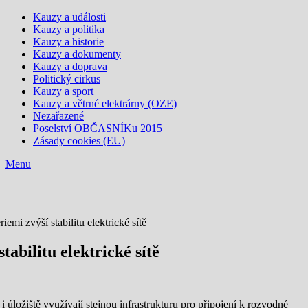
Kauzy a události
Kauzy a politika
Kauzy a historie
Kauzy a dokumenty
Kauzy a doprava
Politický cirkus
Kauzy a sport
Kauzy a větrné elektrárny (OZE)
Nezařazené
Poselství OBČASNÍKu 2015
Zásady cookies (EU)
Menu
iemi zvýší stabilitu elektrické sítě
tabilitu elektrické sítě
úložiště využívají stejnou infrastrukturu pro připojení k rozvodné