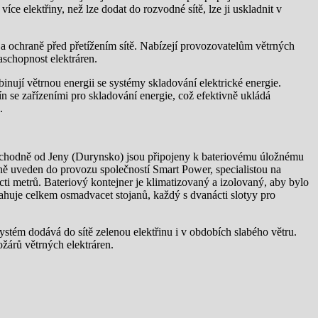
íce elektřiny, než lze dodat do rozvodné sítě, lze ji uskladnit v
tě a ochraně před přetížením sítě. Nabízejí provozovatelům větrných
aschopnost elektráren.
mbinují větrnou energii se systémy skladování elektrické energie.
n se zařízeními pro skladování energie, což efektivně ukládá
.
východně od Jeny (Durynsko) jsou připojeny k bateriovému úložnému
ě uveden do provozu společností Smart Power, specialistou na
cti metrů. Bateriový kontejner je klimatizovaný a izolovaný, aby bylo
bsahuje celkem osmadvacet stojanů, každý s dvanácti slotyy pro
Systém dodává do sítě zelenou elektřinu i v obdobích slabého větru.
ožárů větrných elektráren.