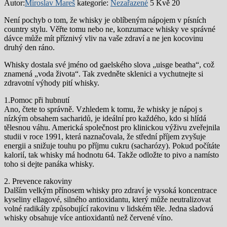
Autor:
Miroslav Mareš
kategorie:
Nezařazené
5 Kvě 20
Není pochyb o tom, že whisky je oblíbeným nápojem v písních
country stylu. Věřte tomu nebo ne, konzumace whisky ve správné
dávce může mít příznivý vliv na vaše zdraví a ne jen kocovinu
druhý den ráno.
Whisky dostala své jméno od gaelského slova „uisge beatha“, což
znamená „voda života“. Tak zvedněte sklenici a vychutnejte si
zdravotní výhody pití whisky.
1.Pomoc při hubnutí
Ano, čtete to správně. Vzhledem k tomu, že whisky je nápoj s
nízkým obsahem sacharidů, je ideální pro každého, kdo si hlídá
tělesnou váhu. Americká společnost pro klinickou výživu zveřejnila
studii v roce 1991, která naznačovala, že střední příjem zvyšuje
energii a snižuje touhu po příjmu cukru (sacharózy). Pokud počítáte
kalorií, tak whisky má hodnotu 64. Takže odložte to pivo a namísto
toho si dejte panáka whisky.
2. Prevence rakoviny
Dalším velkým přínosem whisky pro zdraví je vysoká koncentrace
kyseliny ellagové, silného antioxidantu, který může neutralizovat
volné radikály způsobující rakovinu v lidském těle. Jedna sladová
whisky obsahuje více antioxidantů než červené víno.