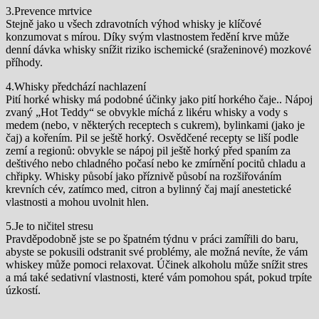
3.Prevence mrtvice
Stejně jako u všech zdravotních výhod whisky je klíčové
konzumovat s mírou. Díky svým vlastnostem ředění krve může
denní dávka whisky snížit riziko ischemické (sraženinové) mozkové
příhody.
4.Whisky předchází nachlazení
Pití horké whisky má podobné účinky jako pití horkého čaje.. Nápoj
zvaný „Hot Teddy“ se obvykle míchá z likéru whisky a vody s
medem (nebo, v některých receptech s cukrem), bylinkami (jako je
čaj) a kořením. Pil se ještě horký. Osvědčené recepty se liší podle
zemí a regionů: obvykle se nápoj pil ještě horký před spaním za
deštivého nebo chladného počasí nebo ke zmírnění pocitů chladu a
chřipky. Whisky působí jako příznivě působí na rozšiřováním
krevních cév, zatímco med, citron a bylinný čaj mají anestetické
vlastnosti a mohou uvolnit hlen.
5.Je to ničitel stresu
Pravděpodobně jste se po špatném týdnu v práci zamířili do baru,
abyste se pokusili odstranit své problémy, ale možná nevíte, že vám
whiskey může pomoci relaxovat. Účinek alkoholu může snížit stres
a má také sedativní vlastnosti, které vám pomohou spát, pokud trpíte
úzkostí.