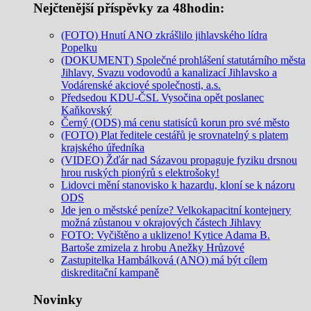
Nejčtenější příspěvky za 48hodin:
(FOTO) Hnutí ANO zkrášlilo jihlavského lídra
Popelku
(DOKUMENT) Společné prohlášení statutárního města
Jihlavy, Svazu vodovodů a kanalizací Jihlavsko a
Vodárenské akciové společnosti, a.s.
Předsedou KDU-ČSL Vysočina opět poslanec
Kaňkovský
Černý (ODS) má cenu statisíců korun pro své město
(FOTO) Plat ředitele cestářů je srovnatelný s platem
krajského úředníka
(VIDEO) Žďár nad Sázavou propaguje fyziku drsnou
hrou ruských pionýrů s elektrošoky!
Lidovci mění stanovisko k hazardu, kloní se k názoru
ODS
Jde jen o městské peníze? Velkokapacitní kontejnery
možná zůstanou v okrajových částech Jihlavy
FOTO: Vyčištěno a uklizeno! Kytice Adama B.
Bartoše zmizela z hrobu Anežky Hrůzové
Zastupitelka Hambálková (ANO) má být cílem
diskreditační kampaně
Novinky