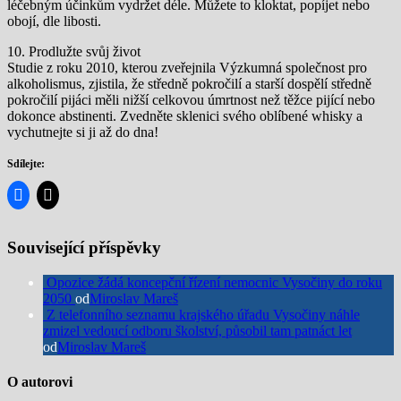
léčebným účinkům vydržet déle. Můžete to kloktat, popíjet nebo
obojí, dle libosti.
10. Prodlužte svůj život
Studie z roku 2010, kterou zveřejnila Výzkumná společnost pro
alkoholismus, zjistila, že středně pokročilí a starší dospělí středně
pokročilí pijáci měli nižší celkovou úmrtnost než těžce pijící nebo
dokonce abstinenti. Zvedněte sklenici svého oblíbené whisky a
vychutnejte si ji až do dna!
Sdílejte:
Související příspěvky
Opozice žádá koncepční řízení nemocnic Vysočiny do roku
2050
od
Miroslav Mareš
Z telefonního seznamu krajského úřadu Vysočiny náhle
zmizel vedoucí odboru školství, působil tam patnáct let
od
Miroslav Mareš
O autorovi