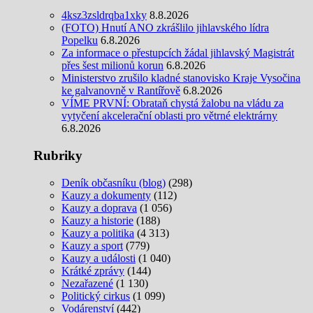
4ksz3zsldrqba1xky
8.8.2026
(FOTO) Hnutí ANO zkrášlilo jihlavského lídra
Popelku
6.8.2026
Za informace o přestupcích žádal jihlavský Magistrát
přes šest milionů korun
6.8.2026
Ministerstvo zrušilo kladné stanovisko Kraje Vysočina
ke galvanovně v Rantířově
6.8.2026
VÍME PRVNÍ: Obrataň chystá žalobu na vládu za
vytyčení akcelerační oblasti pro větrné elektrárny
6.8.2026
Rubriky
Deník občasníku (blog)
(298)
Kauzy a dokumenty
(112)
Kauzy a doprava
(1 056)
Kauzy a historie
(188)
Kauzy a politika
(4 313)
Kauzy a sport
(779)
Kauzy a události
(1 040)
Krátké zprávy
(144)
Nezařazené
(1 130)
Politický cirkus
(1 099)
Vodárenství
(442)