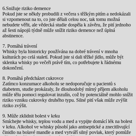
6.Snižuje riziko demence
Pokud jste se někdy probudili z večera s těžkým pitím a nedokázali
si vzpomenout na to, co jste dělali celou noc, tak tomu možná
nebudete věřit, ale vědecká studie dospěla k závěru, že pití jednoho
až šesti nápojů týdně může snížit riziko demence než úplná
abstinence.
7. Pomáhá trávení
Whisky byla historicky používána na dobré trávení v mnoha
kulturách po celá staletí. Pokud jste si dali těžké jídlo, může být
sklenka whisky po večeři právě tím, co potřebujete k řádnému
dokončení.
8. Pomáhá předcházet cukrovce
Zatímco konzumace alkoholu se nedoporučuje u pacientů s
diabetem, studie prokázaly, že dlouhodobý mírný příjem alkoholu
může tělu pomoci regulovat inzulín, což by potenciálně mohlo snížit
riziko vzniku cukrovky druhého typu. Silné pití však může zvýšit
riziko zvýšit.
9. Může zklidnit bolest v krku
Smíchejte whisky, teplou vodu a med a vypijte domácí lék na bolest
v krku. Alkohol ve whisky působí jako antiseptické a znecitlivující
činidlo na bolavé mandle a med vytváří silný povlak, který pomůže