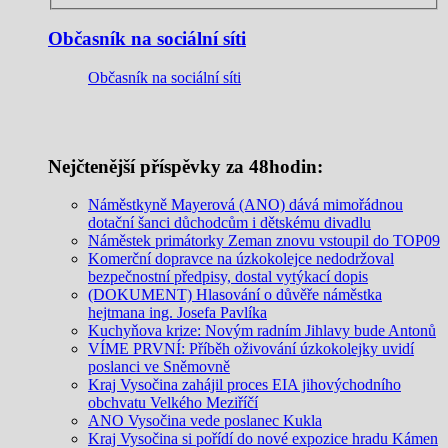
Občasník na sociální síti
Občasník na sociální síti
Nejčtenější příspěvky za 48hodin:
Náměstkyně Mayerová (ANO) dává mimořádnou
dotační šanci důchodcům i dětskému divadlu
Náměstek primátorky Zeman znovu vstoupil do TOP09
Komerční dopravce na úzkokolejce nedodržoval
bezpečnostní předpisy, dostal vytýkací dopis
(DOKUMENT) Hlasování o důvěře náměstka
hejtmana ing. Josefa Pavlíka
Kuchyňova krize: Novým radním Jihlavy bude Antonů
VÍME PRVNÍ: Příběh oživování úzkokolejky uvidí
poslanci ve Sněmovně
Kraj Vysočina zahájil proces EIA jihovýchodního
obchvatu Velkého Meziříčí
ANO Vysočina vede poslanec Kukla
Kraj Vysočina si pořídí do nové expozice hradu Kámen