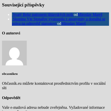
Související příspěvky
Svatý Beke patronem jihlavských pošt
od
Miroslav Mareš
Skupina Vte Stonařov vystoupila z anonymity a domáhá se
práva na odpověď starostovi
od
Miroslav Mareš
O autorovi
obcasnikeu
Občasník.eu můžete kontaktovat prostřednictvím profilu v sociální
síti
Odpovědět
Vaše e-mailová adresa nebude zveřejněna.
Vyžadované informace