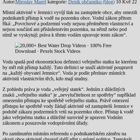
Autor:
Miroslav Mareš
kategorie:
Deník občasníku (blog)
10 Kvě 22
Místní aktivisté v Jemnici vyvíjí tlak na zastupitele obce, aby omezili
podnikateli přístup k vodě na pozemku obce. Vodní zákon přitom
říká: „Povrchové a podzemní vody nejsou předmětem vlastnictví a
nejsou součástí ani příslušenstvím pozemku, na němž nebo pod
nímž se vyskytují; práva k těmto vodám upravuje tento zákon“.
Voda spadá pod ekonomickou definnici veřejného statku ke kterému
by měl mít přístup každý. Tuto definici se snaží aktivisté poupravit
na „každý obyvatel Jemnice“. Voda je podle představ místních
aktivistů vlastnictvím těch, kdo mají studny.
Z pohledu práva je voda „veřejný statek“. Jedním z důležitých
znaků „veřejného statku“ je „nevylučitelnost ze spotřeby“ například
omezením přistupu ke spotřebě veřejného statku. Právě omezení
přístupu ke spotřebě vody žádají aktivisté od zastupitelů Jemnice v
podobě zákazu podzemních vrtů na pozemku obce. Přístup k vodě
jako veřejnému statku a důležité surovině je upraven Vodním
zákonem a posuzován vodoprávními úřady.
Po zamítnutém místním referendu o podnikatelském záměru na
okraji obce aktivisté chystají další střet v místní politice. Tentokrát