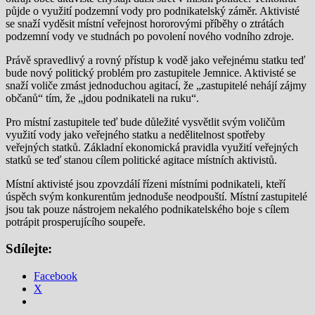
půjde o využití podzemní vody pro podnikatelský záměr. Aktivisté
se snaží vyděsit místní veřejnost hororovými příběhy o ztrátách
podzemní vody ve studnách po povolení nového vodního zdroje.
Právě spravedlivý a rovný přístup k vodě jako veřejnému statku teď
bude nový politický problém pro zastupitele Jemnice. Aktivisté se
snaží voliče zmást jednoduchou agitací, že „zastupitelé nehájí zájmy
občanů“ tím, že „jdou podnikateli na ruku“.
Pro místní zastupitele teď bude důležité vysvětlit svým voličům
využití vody jako veřejného statku a nedělitelnost spotřeby
veřejných statků. Základní ekonomická pravidla využití veřejných
statků se teď stanou cílem politické agitace místních aktivistů.
Místní aktivisté jsou zpovzdálí řízeni místními podnikateli, kteří
úspěch svým konkurentům jednoduše neodpouští. Místní zastupitelé
jsou tak pouze nástrojem nekalého podnikatelského boje s cílem
potrápit prosperujícího soupeře.
Sdílejte:
Facebook
X