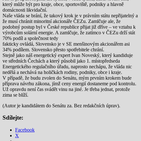
který může být pro kraje, obce, sportoviště, podniky a hlavně
domácnosti likvidační.
Naše vláda se brání, že takový krok je v právním státu nepřijatelný a
že musí chránit minoritní akcionáře ČEZu. Zamlčuje ale, že
podobný postup byl v České republice přijat již dříve – ve vztahu k
výrobcům solární energie. A zamlčuje, že zatímco v ČEZu drží stát
70% podíl a společnost tedy
fakticky ovládá, Slovensko je v SE menšinovým akcionářem asi
34% podílem. Slovensko přesto spotřebitele chrání.
Stejně jako náš energetický expert Ivan Noveský, který kandiduje
ve středních Čechách a který působil jako 1. místopředseda
Energetického regulačního úřadu, naprosto nechápu, že vláda nic
nedělá a nechává na holičkách rodiny, podniky, obce i kraje.
V případě, že budu zvolen do Senátu, mým prvním krokem bude
příprava návrhu zákona, jímž ceny energií dostaneme pod kontrolu.
Už opravdu není čas svádět vinu na jiné. Je třeba jednat, protože
zima se blíží.
(Autor je kandidátem do Senátu za. Bez redakčních úprav).
Sdílejte:
Facebook
X