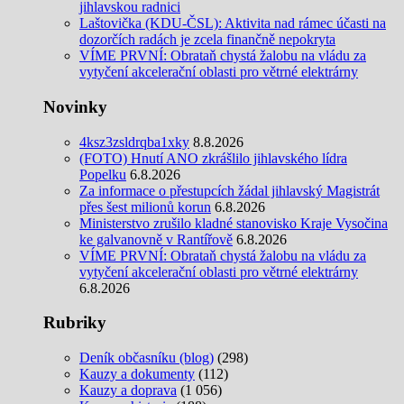
jihlavskou radnici
Laštovička (KDU-ČSL): Aktivita nad rámec účasti na
dozorčích radách je zcela finančně nepokryta
VÍME PRVNÍ: Obrataň chystá žalobu na vládu za
vytyčení akcelerační oblasti pro větrné elektrárny
Novinky
4ksz3zsldrqba1xky
8.8.2026
(FOTO) Hnutí ANO zkrášlilo jihlavského lídra
Popelku
6.8.2026
Za informace o přestupcích žádal jihlavský Magistrát
přes šest milionů korun
6.8.2026
Ministerstvo zrušilo kladné stanovisko Kraje Vysočina
ke galvanovně v Rantířově
6.8.2026
VÍME PRVNÍ: Obrataň chystá žalobu na vládu za
vytyčení akcelerační oblasti pro větrné elektrárny
6.8.2026
Rubriky
Deník občasníku (blog)
(298)
Kauzy a dokumenty
(112)
Kauzy a doprava
(1 056)