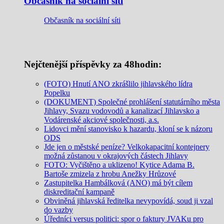
Občasník na sociální síti
Občasník na sociální síti
Nejčtenější příspěvky za 48hodin:
(FOTO) Hnutí ANO zkrášlilo jihlavského lídra
Popelku
(DOKUMENT) Společné prohlášení statutárního města
Jihlavy, Svazu vodovodů a kanalizací Jihlavsko a
Vodárenské akciové společnosti, a.s.
Lidovci mění stanovisko k hazardu, kloní se k názoru
ODS
Jde jen o městské peníze? Velkokapacitní kontejnery
možná zůstanou v okrajových částech Jihlavy
FOTO: Vyčištěno a uklizeno! Kytice Adama B.
Bartoše zmizela z hrobu Anežky Hrůzové
Zastupitelka Hambálková (ANO) má být cílem
diskreditační kampaně
Obviněná jihlavská ředitelka nevypovídá, soud ji vzal
do vazby
Úředníci versus politici: spor o faktury JVAKu pro