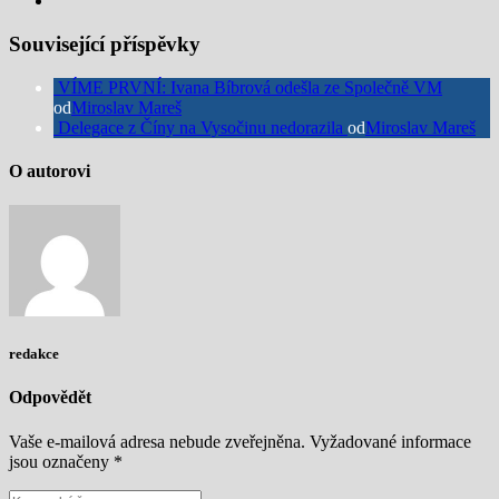
Související příspěvky
VÍME PRVNÍ: Ivana Bíbrová odešla ze Společně VM
od
Miroslav Mareš
Delegace z Číny na Vysočinu nedorazila
od
Miroslav Mareš
O autorovi
redakce
Odpovědět
Vaše e-mailová adresa nebude zveřejněna.
Vyžadované informace
jsou označeny
*