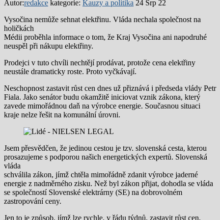
Autor:
redakce
kategorie:
Kauzy a politika
24 Srp 22
Vysočina nemůže sehnat elektřinu. Vláda nechala společnost na
holičkách
Médii proběhla informace o tom, že Kraj Vysočina ani napodruhé
neuspěl při nákupu elektřiny.
Prodejci v tuto chvíli nechtějí prodávat, protože cena elektřiny
neustále dramaticky roste. Proto vyčkávají.
Neschopnost zastavit růst cen dnes už přiznává i předseda vlády Petr
Fiala. Jako senátor budu okamžitě iniciovat vznik zákona, který
zavede mimořádnou daň na výrobce energie. Současnou situaci
kraje nelze řešit na komunální úrovni.
Jsem přesvědčen, že jedinou cestou je tzv. slovenská cesta, kterou
prosazujeme s podporou našich energetických expertů. Slovenská
vláda
schválila zákon, jímž chtěla mimořádně zdanit výrobce jaderné
energie z nadměrného zisku. Než byl zákon přijat, dohodla se vláda
se společností Slovenské elektrárny (SE) na dobrovolném
zastropování ceny.
Jen to je způsob, jímž lze rychle, v řádu týdnů, zastavit růst cen,