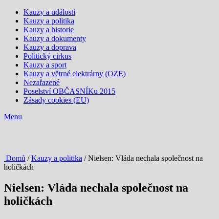
Kauzy a události
Kauzy a politika
Kauzy a historie
Kauzy a dokumenty
Kauzy a doprava
Politický cirkus
Kauzy a sport
Kauzy a větrné elektrárny (OZE)
Nezařazené
Poselství OBČASNÍKu 2015
Zásady cookies (EU)
Menu
Domů
/
Kauzy a politika
/ Nielsen: Vláda nechala společnost na
holičkách
Nielsen: Vláda nechala společnost na
holičkách