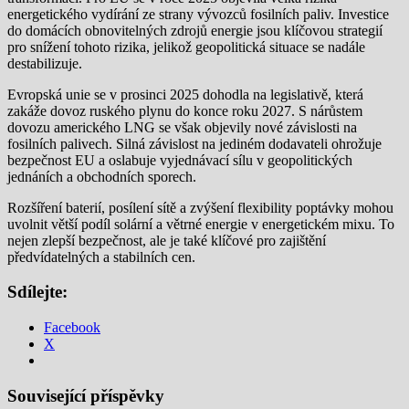
energetického vydírání ze strany vývozců fosilních paliv. Investice
do domácích obnovitelných zdrojů energie jsou klíčovou strategií
pro snížení tohoto rizika, jelikož geopolitická situace se nadále
destabilizuje.
Evropská unie se v prosinci 2025 dohodla na legislativě, která
zakáže dovoz ruského plynu do konce roku 2027. S nárůstem
dovozu amerického LNG se však objevily nové závislosti na
fosilních palivech. Silná závislost na jediném dodavateli ohrožuje
bezpečnost EU a oslabuje vyjednávací sílu v geopolitických
jednáních a obchodních sporech.
Rozšíření baterií, posílení sítě a zvýšení flexibility poptávky mohou
uvolnit větší podíl solární a větrné energie v energetickém mixu. To
nejen zlepší bezpečnost, ale je také klíčové pro zajištění
předvídatelných a stabilních cen.
Sdílejte:
Facebook
X
Související příspěvky