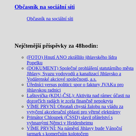
Občasník na sociální síti
Občasník na sociální síti
Nejčtenější příspěvky za 48hodin:
(FOTO) Hnutí ANO zkrášlilo jihlavského lídra
Popelku
(DOKUMENT) Společné prohlášení statutárního města
Jihlavy, Svazu vodovodů a kanalizací Jihlavsko a
Vodárenské akciové společnosti, a.s.
Úředníci versus politici: spor o faktury JVAKu pro
jihlavskou radnici
Laštovička (KDU-ČSL): Aktivita nad rámec účasti na
dozorčích radách je zcela finančně nepokryta
VÍME PRVNÍ: Obrataň chystá žalobu na vládu za
vytyčení akcelerační oblasti pro větrné elektrárny
Primátor Chloupek (ČSSD) slavil přátelství s
vyhnanými Němci v Heidenheimu
VÍME PRVNÍ: Na náměstí Jihlavy bude Vánoční
jarmark s komerčním kolotočem