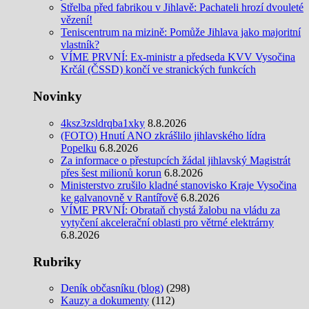
Střelba před fabrikou v Jihlavě: Pachateli hrozí dvouleté
vězení!
Teniscentrum na mizině: Pomůže Jihlava jako majoritní
vlastník?
VÍME PRVNÍ: Ex-ministr a předseda KVV Vysočina
Krčál (ČSSD) končí ve stranických funkcích
Novinky
4ksz3zsldrqba1xky
8.8.2026
(FOTO) Hnutí ANO zkrášlilo jihlavského lídra
Popelku
6.8.2026
Za informace o přestupcích žádal jihlavský Magistrát
přes šest milionů korun
6.8.2026
Ministerstvo zrušilo kladné stanovisko Kraje Vysočina
ke galvanovně v Rantířově
6.8.2026
VÍME PRVNÍ: Obrataň chystá žalobu na vládu za
vytyčení akcelerační oblasti pro větrné elektrárny
6.8.2026
Rubriky
Deník občasníku (blog)
(298)
Kauzy a dokumenty
(112)