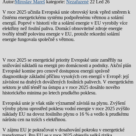
Autor:
Miroslav Mareš
kategorie:
Nezařazené
22 Led 26
V roce 2025 učinila Evropská unie obrovský krok vpřed směrem k
čistému energetickému systému podpořenému větrnou a solární
energií. Poprvé v historii vítr a solární energie v EU vyrobily více
elektřiny než fosilní paliva. Domácí obnovitelné zdroje energie
tvořily téměř polovinu energie v EU, protože rekordní solární
energie fungovala společně s větrnou.
V roce 2025 se energetické priority Evropské unie zaměřily na
snižování nákladů na energii pro domácnosti a podniky. Akční plán
Evropské komise pro cenově dostupnou energii správně
diagnostikuje základní příčinu vysokých cen energií v Evropě: její
závislost na drahých dovážených fosilních palivech. V energetickém
sektoru je uhlí téměř na ústupu a v roce 2025 dosáhlo nového
historického minima po letech prudkého poklesu.
Evropská unie je však stále významně závislá na plynu. Zvýšení
výroby plynu uprostřed poklesu vodní energie v roce 2025 zvýšilo
náklady EU na dovoz fosilního plynu o 16 % a vedlo k prudkému
nárůstu cen na trzích s elektřinou.
V zájmu EU je pokračovat v dosahování pokroku v energetické
transformaci. Pro EU se v roce 2025 objevila velká rizika