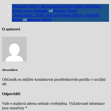
Magistrát Jihlavy dál omezuje komfort služeb občanům v
oblasti svozu biodpadu
od
Miroslav Mareš
Dobrá praxe: Třebíč platí psychologa dětem v mateřské
školce
od
Miroslav Mareš
O autorovi
obcasnikeu
Občasník.eu můžete kontaktovat prostřednictvím profilu v sociální
síti
Odpovědět
Vaše e-mailová adresa nebude zveřejněna.
Vyžadované informace
jsou označeny
*