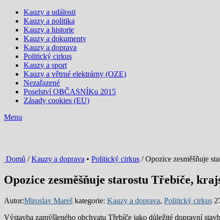
Kauzy a události
Kauzy a politika
Kauzy a historie
Kauzy a dokumenty
Kauzy a doprava
Politický cirkus
Kauzy a sport
Kauzy a větrné elektrárny (OZE)
Nezařazené
Poselství OBČASNÍKu 2015
Zásady cookies (EU)
Menu
Domů
/
Kauzy a doprava
•
Politický cirkus
/ Opozice zesměšňuje sta
Opozice zesměšňuje starostu Třebíče, kra
Autor:
Miroslav Mareš
kategorie:
Kauzy a doprava
,
Politický cirkus
2
Výstavba zamýšleného obchvatu Třebíče jako důležité dopravní stav