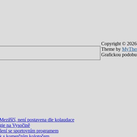
Copyright © 2026
Theme by
MyThe
Grafickou podobu 
eziříčí, není postavena dle kolaudace
gie na Vysočině
olení se sportovním programem
k s komerčním kolotočem