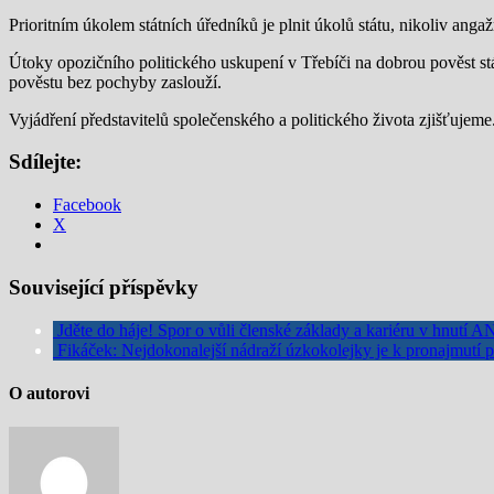
Prioritním úkolem státních úředníků je plnit úkolů státu, nikoliv angaž
Útoky opozičního politického uskupení v Třebíči na dobrou pověst stá
pověstu bez pochyby zaslouží.
Vyjádření představitelů společenského a politického života zjišťujeme
Sdílejte:
Facebook
X
Související příspěvky
Jděte do háje! Spor o vůli členské základy a kariéru v hnutí 
Fikáček: Nejdokonalejší nádraží úzkokolejky je k pronajmutí 
O autorovi