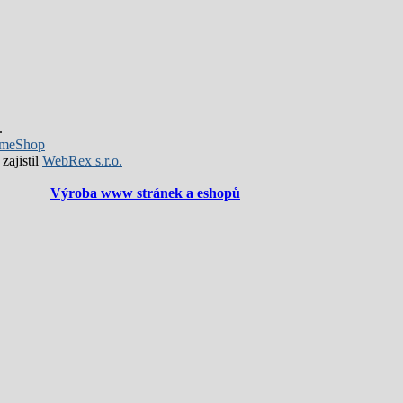
.
meShop
zajistil
WebRex s.r.o.
Výroba www stránek a eshopů