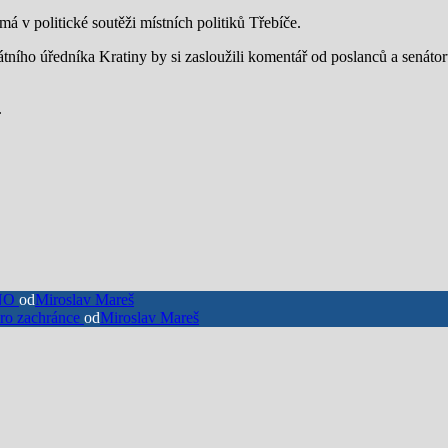
má v politické soutěži místních politiků Třebíče.
tního úředníka Kratiny by si zasloužili komentář od poslanců a senátor
.
ANO
od
Miroslav Mareš
pro zachránce
od
Miroslav Mareš