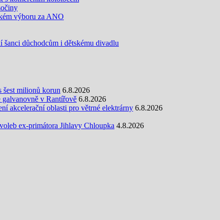
sočiny
olském výboru za ANO
šanci důchodcům i dětskému divadlu
s šest milionů korun
6.8.2026
e galvanovně v Rantířově
6.8.2026
 akcelerační oblasti pro větrné elektrárny
6.8.2026
oleb ex-primátora Jihlavy Chloupka
4.8.2026