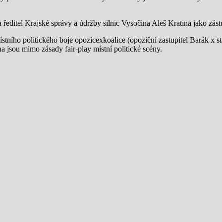
 ředitel Krajské správy a údržby silnic Vysočina Aleš Kratina jako zást
ístního politického boje opozicexkoalice (opoziční zastupitel Barák x s
na jsou mimo zásady fair-play místní politické scény.