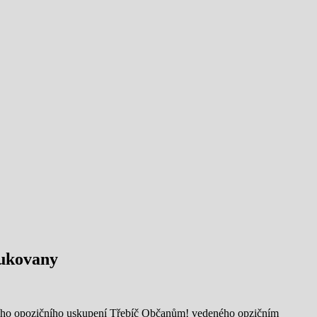
Dukovany
tního opozičního uskupení Třebíč Občanům! vedeného opzičním