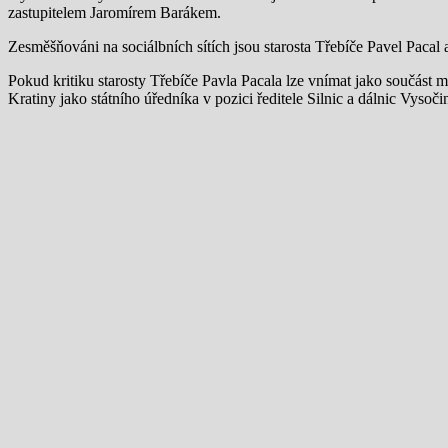
zastupitelem Jaromírem Barákem.
Zesměšňováni na sociálbních sítích jsou starosta Třebíče Pavel Pacal a
Pokud kritiku starosty Třebíče Pavla Pacala lze vnímat jako součást m
Kratiny jako státního úředníka v pozici ředitele Silnic a dálnic Vysoči