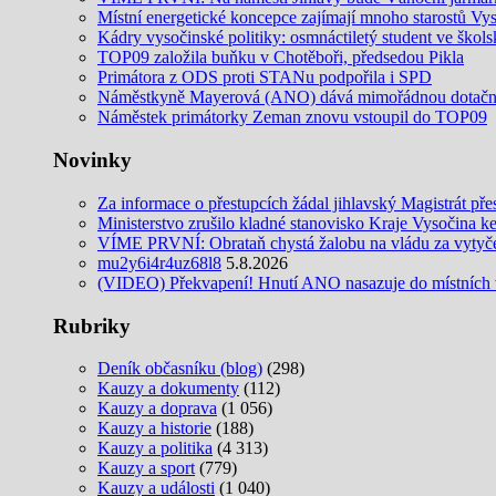
Místní energetické koncepce zajímají mnoho starostů Vy
Kádry vysočinské politiky: osmnáctiletý student ve šk
TOP09 založila buňku v Chotěboři, předsedou Pikla
Primátora z ODS proti STANu podpořila i SPD
Náměstkyně Mayerová (ANO) dává mimořádnou dotační 
Náměstek primátorky Zeman znovu vstoupil do TOP09
Novinky
Za informace o přestupcích žádal jihlavský Magistrát pře
Ministerstvo zrušilo kladné stanovisko Kraje Vysočina k
VÍME PRVNÍ: Obrataň chystá žalobu na vládu za vytyčení
mu2y6i4r4uz68l8
5.8.2026
(VIDEO) Překvapení! Hnutí ANO nasazuje do místních v
Rubriky
Deník občasníku (blog)
(298)
Kauzy a dokumenty
(112)
Kauzy a doprava
(1 056)
Kauzy a historie
(188)
Kauzy a politika
(4 313)
Kauzy a sport
(779)
Kauzy a události
(1 040)