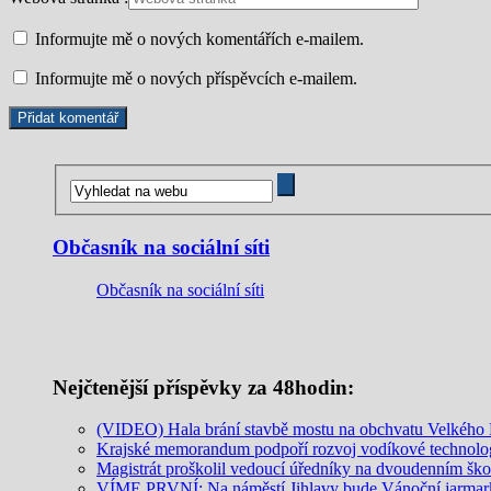
Informujte mě o nových komentářích e-mailem.
Informujte mě o nových příspěvcích e-mailem.
Občasník na sociální síti
Občasník na sociální síti
Nejčtenější příspěvky za 48hodin:
(VIDEO) Hala brání stavbě mostu na obchvatu Velkého M
Krajské memorandum podpoří rozvoj vodíkové technolo
Magistrát proškolil vedoucí úředníky na dvoudenním šk
VÍME PRVNÍ: Na náměstí Jihlavy bude Vánoční jarmar