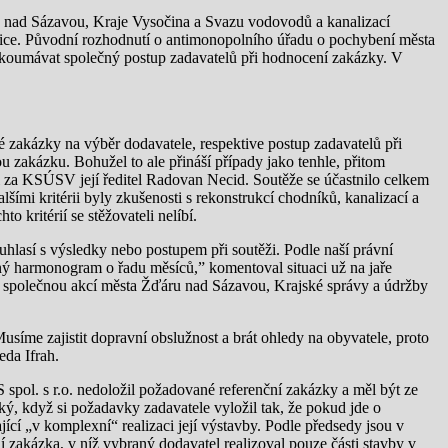
 nad Sázavou, Kraje Vysočina a Svazu vodovodů a kanalizací
ice. Původní rozhodnutí o antimonopolního úřadu o pochybení města
zkoumávat společný postup zadavatelů při hodnocení zakázky. V
 zakázky na výběr dodavatele, respektive postup zadavatelů při
 zakázku. Bohužel to ale přináší případy jako tenhle, přitom
ekl za KSÚSV její ředitel Radovan Necid. Soutěže se účastnilo celkem
alšími kritérii byly zkušenosti s rekonstrukcí chodníků, kanalizací a
 kritérií se stěžovateli nelíbí.
uhlasí s výsledky nebo postupem při soutěži. Podle naší právní
ný harmonogram o řadu měsíců,” komentoval situaci už na jaře
e společnou akcí města Žďáru nad Sázavou, Krajské správy a údržby
.
síme zajistit dopravní obslužnost a brát ohledy na obyvatele, proto
da Ifrah.
pol. s r.o. nedoložil požadované referenční zakázky a měl být ze
ký, když si požadavky zadavatele vyložil tak, že pokud jde o
jící „v komplexní“ realizaci její výstavby. Podle předsedy jsou v
í zakázka, v níž vybraný dodavatel realizoval pouze části stavby v