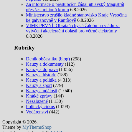
Za informace o přestupcích žádal jihlavský Magistrát
přes šest milionů korun
6.8.2026
Ministerstvo zrušilo kladné stanovisko Kraje Vysočina
ke galvanovně v Rantířově
6.8.2026
VÍME PRVNÍ: Obrataň chystá žalobu na vládu za
vytyčení akcelerační oblasti pro větrné elektrárny
6.8.2026
Rubriky
Deník občasníku (blog)
(298)
Kauzy a dokumenty
(112)
Kauzy a doprava
(1 056)
Kauzy a historie
(188)
Kauzy a politika
(4 313)
Kauzy a sport
(779)
Kauzy a události
(1 040)
Krátké zprávy
(144)
Nezařazené
(1 130)
Politický cirkus
(1 099)
Vodárenství
(442)
Copyright © 2026.
Theme by
MyThemeShop