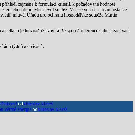
přihlédl zejména k formulaci kritérií, k požadované hodnotě
, že jeho cílem bylo otevřít soutěž. Věc se vrací do první instance,
světlil mluvčí Úřadu pro ochranu hospodářské soutěže Martin
 a celkem jednoznačně uzavírá, že sporná reference splnila zadávací
v řádu týdnů až měsíců.
náměstkem?
od
Miroslav Mareš
u větrné energie
od
Miroslav Mareš