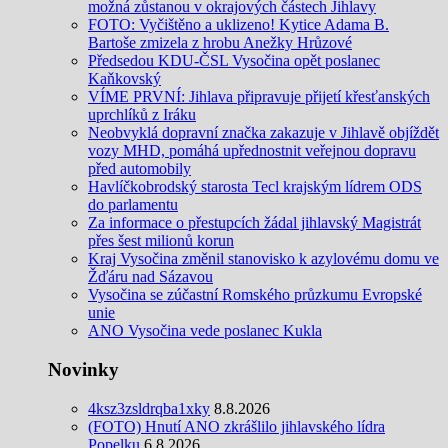
možná zůstanou v okrajových částech Jihlavy
FOTO: Vyčištěno a uklizeno! Kytice Adama B.
Bartoše zmizela z hrobu Anežky Hrůzové
Předsedou KDU-ČSL Vysočina opět poslanec
Kaňkovský
VÍME PRVNÍ: Jihlava připravuje přijetí křesťanských
uprchlíků z Iráku
Neobvyklá dopravní značka zakazuje v Jihlavě objíždět
vozy MHD, pomáhá upřednostnit veřejnou dopravu
před automobily
Havlíčkobrodský starosta Tecl krajským lídrem ODS
do parlamentu
Za informace o přestupcích žádal jihlavský Magistrát
přes šest milionů korun
Kraj Vysočina změnil stanovisko k azylovému domu ve
Žďáru nad Sázavou
Vysočina se zúčastní Romského průzkumu Evropské
unie
ANO Vysočina vede poslanec Kukla
Novinky
4ksz3zsldrqba1xky
8.8.2026
(FOTO) Hnutí ANO zkrášlilo jihlavského lídra
Popelku
6.8.2026