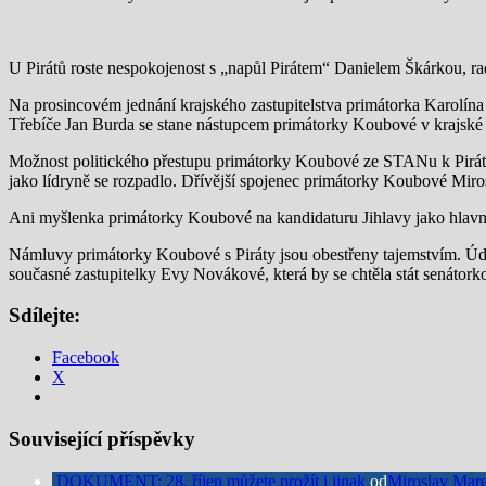
U Pirátů roste nespokojenost s „napůl Pirátem“ Danielem Škárkou, ra
Na prosincovém jednání krajského zastupitelstva primátorka Karolína
Třebíče Jan Burda se stane nástupcem primátorky Koubové v krajské p
Možnost politického přestupu primátorky Koubové ze STANu k Pirátům
jako lídryně se rozpadlo. Dřívější spojenec primátorky Koubové Miros
Ani myšlenka primátorky Koubové na kandidaturu Jihlavy jako hlavníh
Námluvy primátorky Koubové s Piráty jsou obestřeny tajemstvím. Úda
současné zastupitelky Evy Novákové, která by se chtěla stát senátorkou
Sdílejte:
Facebook
X
Související příspěvky
DOKUMENT: 28. říjen můžete prožít i jinak
od
Miroslav Mar