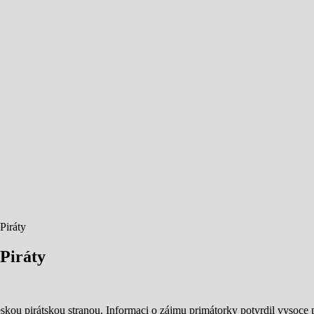
Piráty
Piráty
skou pirátskou stranou. Informaci o zájmu primátorky potvrdil vysoce 