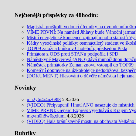
Nejčtenější příspěvky za 48hodin:
Magistrát proškolil vedoucí úředníky na dvoudenním šk
VÍME PRVNÍ: Na náměstí Jihlavy bude Vánoční jarmar
Místní energetické koncepce zajímají mnoho starostů Vy
Kádry vysočinské politiky: osmnáctiletý student ve šk
TOP09 založila buňku v Chotěboři, předsedou Pikla
Primátora z ODS proti STANu podpořila i SPD
Náměstkyně Mayerová (ANO) dává mimořádnou dotační 
Náměstek primátorky Zeman znovu vstoupil do TOP09
Komerční dopravce na úzkokolejce nedodržoval bezpečnos
(DOKUMENT) Hlasování o důvěře náměstka hejtmana in
Novinky
mu2y6i4r4uz68l8
5.8.2026
(VIDEO) Překvapení! Hnutí ANO nasazuje do místních v
VÍME PRVNÍ: Gepard Express vyjednává s Krajem Vysoč
mgvm0h8w0gxiumi
4.8.2026
(VIDEO) Hala brání stavbě mostu na obchvatu Velkého M
Rubriky