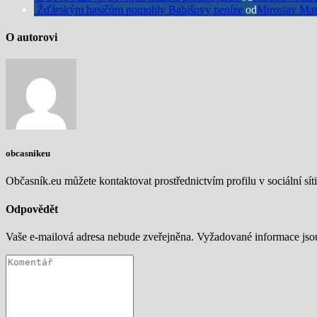
Žďárským hasičům pomohly Babišovy peníze
od
Miroslav Mar
O autorovi
obcasnikeu
Občasník.eu můžete kontaktovat prostřednictvím profilu v sociální síti
Odpovědět
Vaše e-mailová adresa nebude zveřejněna.
Vyžadované informace js