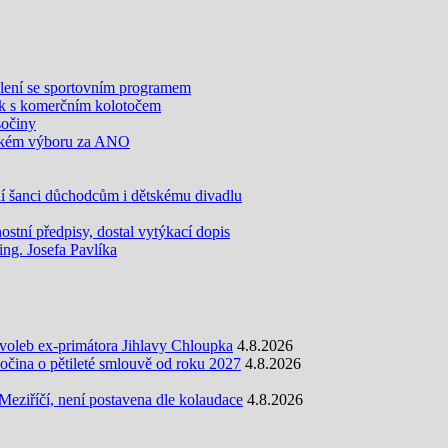
olení se sportovním programem
k s komerčním kolotočem
sočiny
olském výboru za ANO
šanci důchodcům i dětskému divadlu
tní předpisy, dostal vytýkací dopis
g. Josefa Pavlíka
oleb ex-primátora Jihlavy Chloupka
4.8.2026
ina o pětileté smlouvě od roku 2027
4.8.2026
eziříčí, není postavena dle kolaudace
4.8.2026