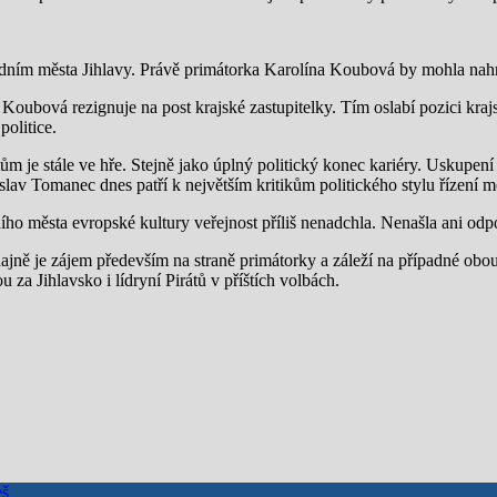
dním města Jihlavy. Právě primátorka Karolína Koubová by mohla nahra
 Koubová rezignuje na post krajské zastupitelky. Tím oslabí pozici kra
olitice.
 je stále ve hře. Stejně jako úplný politický konec kariéry. Uskupen
lav Tomanec dnes patří k největším kritikům politického stylu řízení m
o města evropské kultury veřejnost příliš nenadchla. Nenašla ani odpo
jně je zájem především na straně primátorky a záleží na případné obo
 za Jihlavsko i lídryní Pirátů v příštích volbách.
eš