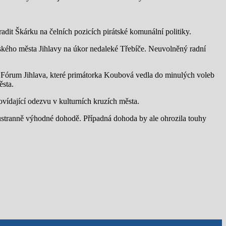
dit Škárku na čelních pozicích pirátské komunální politiky.
jského města Jihlavy na úkor nedaleké Třebíče. Neuvolněný radní
í Fórum Jihlava, které primátorka Koubová vedla do minulých voleb
ěsta.
vídající odezvu v kulturních kruzích města.
ustranně výhodné dohodě. Případná dohoda by ale ohrozila touhy