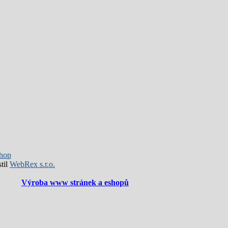
hop
til
WebRex s.r.o.
Výroba www stránek a eshopů