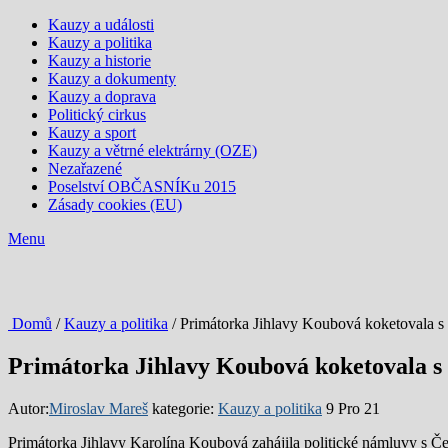
Kauzy a události
Kauzy a politika
Kauzy a historie
Kauzy a dokumenty
Kauzy a doprava
Politický cirkus
Kauzy a sport
Kauzy a větrné elektrárny (OZE)
Nezařazené
Poselství OBČASNÍKu 2015
Zásady cookies (EU)
Menu
Domů
/
Kauzy a politika
/ Primátorka Jihlavy Koubová koketovala s 
Primátorka Jihlavy Koubová koketovala s 
Autor:
Miroslav Mareš
kategorie:
Kauzy a politika
9 Pro 21
Primátorka Jihlavy Karolína Koubová zahájila politické námluvy s Če