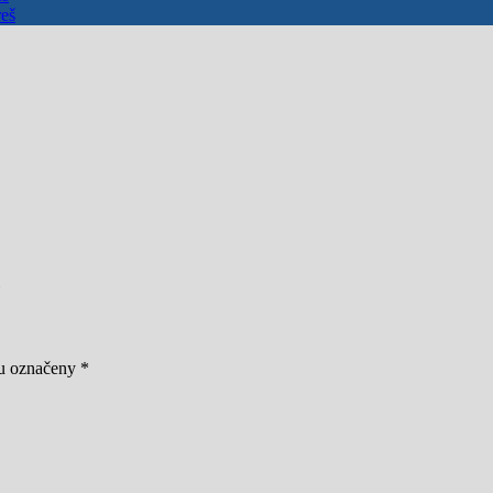
eš
ou označeny
*