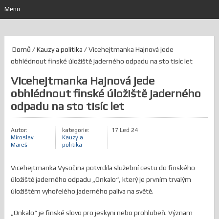
Menu
Domů
/
Kauzy a politika
/ Vicehejtmanka Hajnová jede
obhlédnout finské úložiště jaderného odpadu na sto tisíc let
Vicehejtmanka Hajnová jede
obhlédnout finské úložiště jaderného
odpadu na sto tisíc let
Autor:
kategorie:
17 Led 24
Miroslav
Kauzy a
Mareš
politika
Vicehejtmanka Vysočina potvrdila služební cestu do finského
úložiště jaderného odpadu „Onkalo“, který je prvním trvalým
úložištěm vyhořelého jaderného paliva na světě.
„Onkalo“ je finské slovo pro jeskyni nebo prohlubeň. Význam