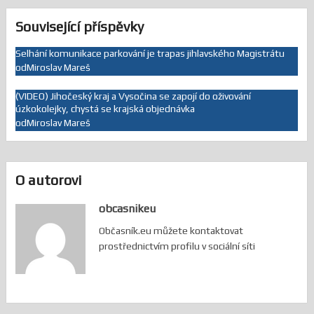
Související příspěvky
Selhání komunikace parkování je trapas jihlavského Magistrátu
od
Miroslav Mareš
(VIDEO) Jihočeský kraj a Vysočina se zapojí do oživování
úzkokolejky, chystá se krajská objednávka
od
Miroslav Mareš
O autorovi
obcasnikeu
Občasník.eu můžete kontaktovat
prostřednictvím profilu v sociální síti