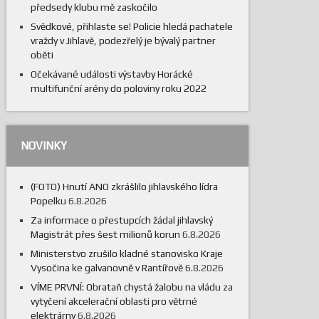
předsedy klubu mě zaskočilo
Svědkové, přihlaste se! Policie hledá pachatele
vraždy v Jihlavě, podezřelý je bývalý partner
oběti
Očekávané události výstavby Horácké
multifunční arény do poloviny roku 2022
NOVINKY
(FOTO) Hnutí ANO zkrášlilo jihlavského lídra
Popelku
6.8.2026
Za informace o přestupcích žádal jihlavský
Magistrát přes šest milionů korun
6.8.2026
Ministerstvo zrušilo kladné stanovisko Kraje
Vysočina ke galvanovně v Rantířově
6.8.2026
VÍME PRVNÍ: Obrataň chystá žalobu na vládu za
vytyčení akcelerační oblasti pro větrné
elektrárny
6.8.2026