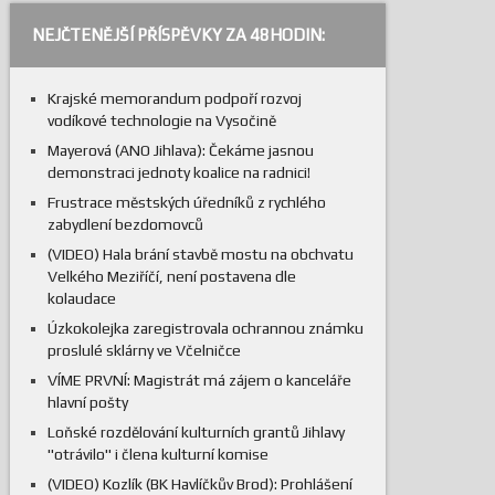
NEJČTENĚJŠÍ PŘÍSPĚVKY ZA 48HODIN:
Krajské memorandum podpoří rozvoj
vodíkové technologie na Vysočině
Mayerová (ANO Jihlava): Čekáme jasnou
demonstraci jednoty koalice na radnici!
Frustrace městských úředníků z rychlého
zabydlení bezdomovců
(VIDEO) Hala brání stavbě mostu na obchvatu
Velkého Meziříčí, není postavena dle
kolaudace
Úzkokolejka zaregistrovala ochrannou známku
proslulé sklárny ve Včelničce
VÍME PRVNÍ: Magistrát má zájem o kanceláře
hlavní pošty
Loňské rozdělování kulturních grantů Jihlavy
"otrávilo" i člena kulturní komise
(VIDEO) Kozlík (BK Havlíčkův Brod): Prohlášení