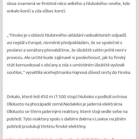
slova znamená ve finštině něco velkého a hlubokého: nevíte, kde
onkalo končí a zda vůbec končí.
„“Finsko je v oblasti hlubinného ukládání radioaktivních odpadů
asi nejdál v Evropě, nicméně předpokládám, že se společně s
poslanci a senátory přesvědčíme, že úložiště zatím ještě není v
provozu. Ale určitě bude zajímavé si poslechnout, jak to finský
stát komunikoval s občany a zda s umístěním úložiště vyslovili
souhlas,“ vysvětlila vicehejtmanka Hajnová důvod cesty do Finska.
Onkalo, které leží 450 m (1 500 stop) hluboko v podloží ostrova
Olkiluoto na jihozápadě země.Nedaleko je jaderná elektrárna
Olkiluoto se třemi jadernými reaktory, které stojí vedle sebe na
pobřeží. Tyto reaktory spolu s dalšími dvěma v Loviise na jižním
pobřeží produkují třetinu finské elektřiny.