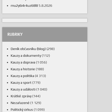
mu2y6i4r4uz68l8
5.8.2026
RUBRIKY
Deník občasníku (blog)
(298)
Kauzy a dokumenty
(112)
Kauzy a doprava
(1 056)
Kauzy a historie
(188)
Kauzy a politika
(4 313)
Kauzy a sport
(779)
Kauzy a události
(1 040)
Krátké zprávy
(144)
Nezařazené
(1 129)
Politický cirkus
(1 099)