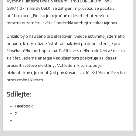
Výstavba úložiště Onkalo stála miliardu EUR (860 milionů
GBP/1,07 miliardy USD), se zahájením provozu se počítá v
příštím roce. „Finsko je nejméně o deset let před všemi
ostatními zeměmi světa,“ podotkla vicehejtmanka Hajnová.
Onkalo bylo navrženo pro skladování vysoce aktivního jaderného
odpadu, který může zůstat radioaktivní po dobu, která je pro
člověka těžko pochopitelná. Počítá se s délkou uložení až na sto
tisíc let. Jaderná energie v současnosti poskytuje asi deset
procent světové elektřiny . Vzhledem k tomu, že je
nízkouhlíková, je mnohými považována za důležitého hráče v boji
proti změně klimatu .
Sdílejte:
Facebook
X