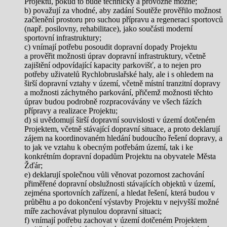
Projektu, pokud to bude technicky a provozně možné;
b) považují za vhodné, aby zadání Soutěže prověřilo možnost
začlenění prostoru pro suchou přípravu a regeneraci sportovců
(např. posilovny, rehabilitace), jako součásti moderní
sportovní infrastruktury;
c) vnímají potřebu posoudit dopravní dopady Projektu
a prověřit možnosti úprav dopravní infrastruktury, včetně
zajištění odpovídající kapacity parkovišť, a to nejen pro
potřeby uživatelů Rychlobruslařské haly, ale i s ohledem na
širší dopravní vztahy v území, včetně místní tranzitní dopravy
a možnosti záchytného parkování, přičemž možnosti těchto
úprav budou podrobně rozpracovávány ve všech fázích
přípravy a realizace Projektu;
d) si uvědomují širší dopravní souvislosti v území dotčeném
Projektem, včetně stávající dopravní situace, a proto deklarují
zájem na koordinovaném hledání budoucího řešení dopravy, a
to jak ve vztahu k obecným potřebám území, tak i ke
konkrétním dopravní dopadům Projektu na obyvatele Města
Žďár;
e) deklarují společnou vůli věnovat pozornost zachování
přiměřené dopravní obslužnosti stávajících objektů v území,
zejména sportovních zařízení, a hledat řešení, která budou v
průběhu a po dokončení výstavby Projektu v nejvyšší možné
míře zachovávat plynulou dopravní situaci;
f) vnímají potřebu zachovat v území dotčeném Projektem