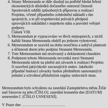
Strany Memoranda se dále shodují na potřebě hledat řešení
ekonomických důsledků dočasného omezení činností
Sportovních oddílů způsobených přípravou a realizací
Projektu, včetně případného zohlednění nákladů s tím
spojených, a to při respektování právních předpisů
upravujících nakládání s majetkem státu a pravidel veřejné
podpory.
Článek VIII.
Memorandum je vypracováno ve třech stejnopisech, z nichž
každá Strana Memoranda obdrží po jednom vyhotovení.
Memorandum se uzavírá na dobu neurčitou a nabývá platnosti
a účinnosti dnem jeho podpisu Stranami Memoranda.
Toto Memorandum má nezávazný a deklaratorní charakter.
Podpisem tohoto Memoranda nevzniká mezi Stranami
Memoranda nárok na plnění ani závazek k realizaci Projektu
či uzavření jakýchkoliv navazujících smluv. Jakékoliv
případné budoucí závazky budou předmětem samostatných
jednání a schválení příslušnými orgány smluvních stran.
Memorandum bylo schváleno na zasedání Zastupitelstva města Žďár
nad Sázavou na jeho [ČÍSLO]. zasedání konaném dne [DATUM]
usnesením č. [ČÍSLO USNESENÍ].
V Praze dne …………………………….