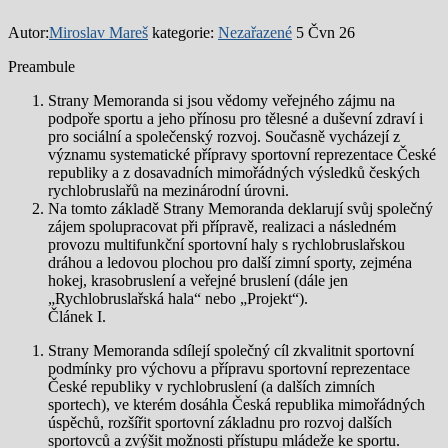
Autor:
Miroslav Mareš
kategorie:
Nezařazené
5 Čvn 26
Preambule
Strany Memoranda si jsou vědomy veřejného zájmu na
podpoře sportu a jeho přínosu pro tělesné a duševní zdraví i
pro sociální a společenský rozvoj. Současně vycházejí z
významu systematické přípravy sportovní reprezentace České
republiky a z dosavadních mimořádných výsledků českých
rychlobruslařů na mezinárodní úrovni.
Na tomto základě Strany Memoranda deklarují svůj společný
zájem spolupracovat při přípravě, realizaci a následném
provozu multifunkční sportovní haly s rychlobruslařskou
dráhou a ledovou plochou pro další zimní sporty, zejména
hokej, krasobruslení a veřejné bruslení (dále jen
„Rychlobruslařská hala“ nebo „Projekt“).
Článek I.
Strany Memoranda sdílejí společný cíl zkvalitnit sportovní
podmínky pro výchovu a přípravu sportovní reprezentace
České republiky v rychlobruslení (a dalších zimních
sportech), ve kterém dosáhla Česká republika mimořádných
úspěchů, rozšířit sportovní základnu pro rozvoj dalších
sportovců a zvýšit možnosti přístupu mládeže ke sportu.