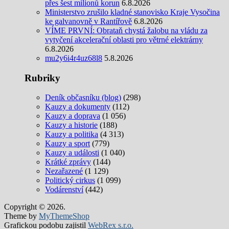
přes šest milionů korun
6.8.2026
Ministerstvo zrušilo kladné stanovisko Kraje Vysočina
ke galvanovně v Rantířově
6.8.2026
VÍME PRVNÍ: Obrataň chystá žalobu na vládu za
vytyčení akcelerační oblasti pro větrné elektrárny
6.8.2026
mu2y6i4r4uz68l8
5.8.2026
Rubriky
Deník občasníku (blog)
(298)
Kauzy a dokumenty
(112)
Kauzy a doprava
(1 056)
Kauzy a historie
(188)
Kauzy a politika
(4 313)
Kauzy a sport
(779)
Kauzy a události
(1 040)
Krátké zprávy
(144)
Nezařazené
(1 129)
Politický cirkus
(1 099)
Vodárenství
(442)
Copyright © 2026.
Theme by
MyThemeShop
Grafickou podobu zajistil
WebRex s.r.o.