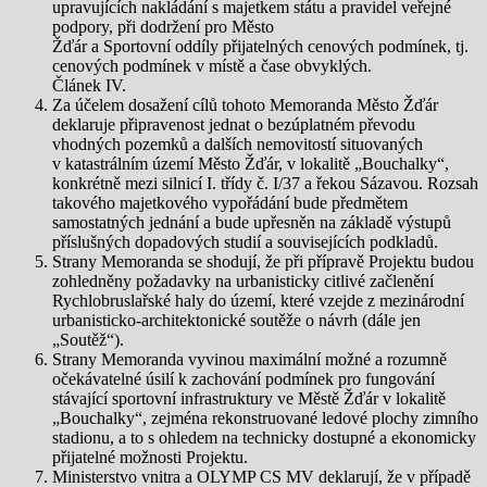
upravujících nakládání s majetkem státu a pravidel veřejné
podpory, při dodržení pro Město
Žďár a Sportovní oddíly přijatelných cenových podmínek, tj.
cenových podmínek v místě a čase obvyklých.
Článek IV.
Za účelem dosažení cílů tohoto Memoranda Město Žďár
deklaruje připravenost jednat o bezúplatném převodu
vhodných pozemků a dalších nemovitostí situovaných
v katastrálním území Město Žďár, v lokalitě „Bouchalky“,
konkrétně mezi silnicí I. třídy č. I/37 a řekou Sázavou. Rozsah
takového majetkového vypořádání bude předmětem
samostatných jednání a bude upřesněn na základě výstupů
příslušných dopadových studií a souvisejících podkladů.
Strany Memoranda se shodují, že při přípravě Projektu budou
zohledněny požadavky na urbanisticky citlivé začlenění
Rychlobruslařské haly do území, které vzejde z mezinárodní
urbanisticko-architektonické soutěže o návrh (dále jen
„Soutěž“).
Strany Memoranda vyvinou maximální možné a rozumně
očekávatelné úsilí k zachování podmínek pro fungování
stávající sportovní infrastruktury ve Městě Žďár v lokalitě
„Bouchalky“, zejména rekonstruované ledové plochy zimního
stadionu, a to s ohledem na technicky dostupné a ekonomicky
přijatelné možnosti Projektu.
Ministerstvo vnitra a OLYMP CS MV deklarují, že v případě