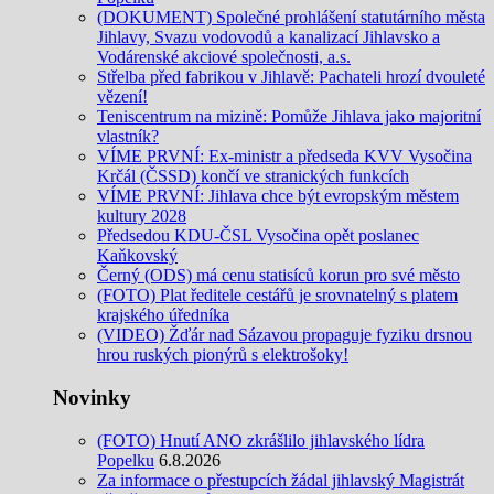
(DOKUMENT) Společné prohlášení statutárního města
Jihlavy, Svazu vodovodů a kanalizací Jihlavsko a
Vodárenské akciové společnosti, a.s.
Střelba před fabrikou v Jihlavě: Pachateli hrozí dvouleté
vězení!
Teniscentrum na mizině: Pomůže Jihlava jako majoritní
vlastník?
VÍME PRVNÍ: Ex-ministr a předseda KVV Vysočina
Krčál (ČSSD) končí ve stranických funkcích
VÍME PRVNÍ: Jihlava chce být evropským městem
kultury 2028
Předsedou KDU-ČSL Vysočina opět poslanec
Kaňkovský
Černý (ODS) má cenu statisíců korun pro své město
(FOTO) Plat ředitele cestářů je srovnatelný s platem
krajského úředníka
(VIDEO) Žďár nad Sázavou propaguje fyziku drsnou
hrou ruských pionýrů s elektrošoky!
Novinky
(FOTO) Hnutí ANO zkrášlilo jihlavského lídra
Popelku
6.8.2026
Za informace o přestupcích žádal jihlavský Magistrát