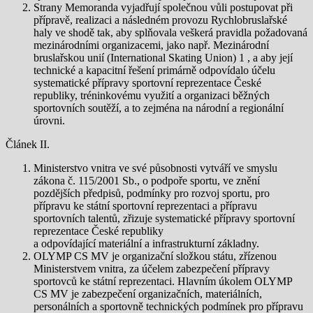
Strany Memoranda vyjadřují společnou vůli postupovat při
přípravě, realizaci a následném provozu Rychlobruslařské
haly ve shodě tak, aby splňovala veškerá pravidla požadovaná
mezinárodními organizacemi, jako např. Mezinárodní
bruslařskou unií (International Skating Union) 1 , a aby její
technické a kapacitní řešení primárně odpovídalo účelu
systematické přípravy sportovní reprezentace České
republiky, tréninkovému využití a organizaci běžných
sportovních soutěží, a to zejména na národní a regionální
úrovni.
Článek II.
Ministerstvo vnitra ve své působnosti vytváří ve smyslu
zákona č. 115/2001 Sb., o podpoře sportu, ve znění
pozdějších předpisů, podmínky pro rozvoj sportu, pro
přípravu ke státní sportovní reprezentaci a přípravu
sportovních talentů, zřizuje systematické přípravy sportovní
reprezentace České republiky
a odpovídající materiální a infrastrukturní základny.
OLYMP CS MV je organizační složkou státu, zřízenou
Ministerstvem vnitra, za účelem zabezpečení přípravy
sportovců ke státní reprezentaci. Hlavním úkolem OLYMP
CS MV je zabezpečení organizačních, materiálních,
personálních a sportovně technických podmínek pro přípravu