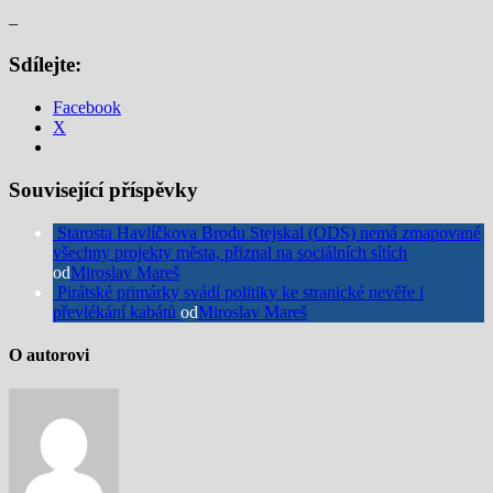
–
Sdílejte:
Facebook
X
Související příspěvky
Starosta Havlíčkova Brodu Stejskal (ODS) nemá zmapované
všechny projekty města, přiznal na sociálních sítích
od
Miroslav Mareš
Pirátské primárky svádí politiky ke stranické nevěře i
převlékání kabátů
od
Miroslav Mareš
O autorovi