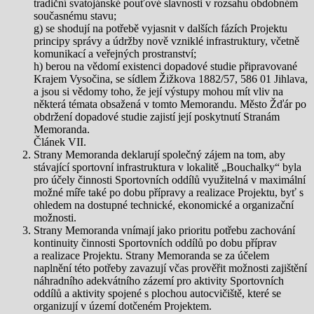
tradiční svatojánské pouťové slavnosti v rozsahu obdobném
současnému stavu;
g) se shodují na potřebě vyjasnit v dalších fázích Projektu
principy správy a údržby nově vzniklé infrastruktury, včetně
komunikací a veřejných prostranství;
h) berou na vědomí existenci dopadové studie připravované
Krajem Vysočina, se sídlem Žižkova 1882/57, 586 01 Jihlava,
a jsou si vědomy toho, že její výstupy mohou mít vliv na
některá témata obsažená v tomto Memorandu. Město Žďár po
obdržení dopadové studie zajistí její poskytnutí Stranám
Memoranda.
Článek VII.
Strany Memoranda deklarují společný zájem na tom, aby
stávající sportovní infrastruktura v lokalitě „Bouchalky“ byla
pro účely činnosti Sportovních oddílů využitelná v maximální
možné míře také po dobu přípravy a realizace Projektu, byť s
ohledem na dostupné technické, ekonomické a organizační
možnosti.
Strany Memoranda vnímají jako prioritu potřebu zachování
kontinuity činnosti Sportovních oddílů po dobu příprav
a realizace Projektu. Strany Memoranda se za účelem
naplnění této potřeby zavazují včas prověřit možnosti zajištění
náhradního adekvátního zázemí pro aktivity Sportovních
oddílů a aktivity spojené s plochou autocvičiště, které se
organizují v území dotčeném Projektem.