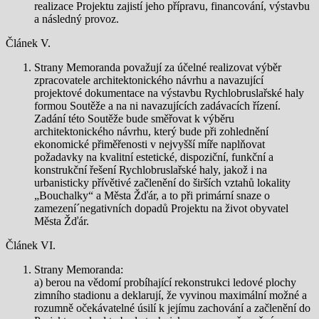
realizace Projektu zajistí jeho přípravu, financování, výstavbu
a následný provoz.
Článek V.
Strany Memoranda považují za účelné realizovat výběr
zpracovatele architektonického návrhu a navazující
projektové dokumentace na výstavbu Rychlobruslařské haly
formou Soutěže a na ni navazujících zadávacích řízení.
Zadání této Soutěže bude směřovat k výběru
architektonického návrhu, který bude při zohlednění
ekonomické přiměřenosti v nejvyšší míře naplňovat
požadavky na kvalitní estetické, dispoziční, funkční a
konstrukční řešení Rychlobruslařské haly, jakož i na
urbanisticky přívětivé začlenění do širších vztahů lokality
„Bouchalky“ a Města Žďár, a to při primární snaze o
zamezení´negativních dopadů Projektu na život obyvatel
Města Žďár.
Článek VI.
Strany Memoranda:
a) berou na vědomí probíhající rekonstrukci ledové plochy
zimního stadionu a deklarují, že vyvinou maximální možné a
rozumně očekávatelné úsilí k jejímu zachování a začlenění do