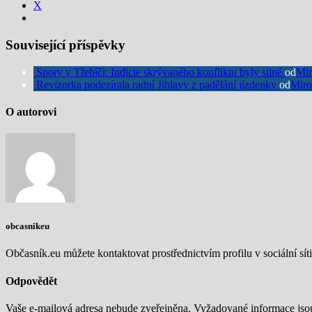
X
Související příspěvky
Spory v Třebíči: Indicie skrývaného konfliktu byly silné
od
Mir
Revizorka podezírala radní Jihlavy z padělání jízdenky
od
Miro
O autorovi
obcasnikeu
Občasník.eu můžete kontaktovat prostřednictvím profilu v sociální síti
Odpovědět
Vaše e-mailová adresa nebude zveřejněna.
Vyžadované informace js