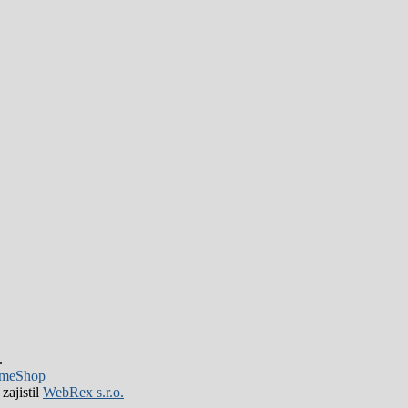
.
meShop
zajistil
WebRex s.r.o.