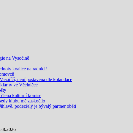
gie na Vysočině
noty koalice na radnici!
zdomovců
eziříčí, není postavena dle kolaudace
sklárny ve Včelničce
ošty
i člena kulturní komise
edy klubu mě zaskočilo
Jihlavě, podezřelý je bývalý partner oběti
6.8.2026