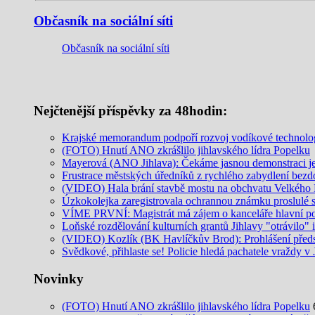
Občasník na sociální síti
Občasník na sociální síti
Nejčtenější příspěvky za 48hodin:
Krajské memorandum podpoří rozvoj vodíkové technolo
(FOTO) Hnutí ANO zkrášlilo jihlavského lídra Popelku
Mayerová (ANO Jihlava): Čekáme jasnou demonstraci jed
Frustrace městských úředníků z rychlého zabydlení be
(VIDEO) Hala brání stavbě mostu na obchvatu Velkého M
Úzkokolejka zaregistrovala ochrannou známku proslulé 
VÍME PRVNÍ: Magistrát má zájem o kanceláře hlavní p
Loňské rozdělování kulturních grantů Jihlavy "otrávilo" 
(VIDEO) Kozlík (BK Havlíčkův Brod): Prohlášení předs
Svědkové, přihlaste se! Policie hledá pachatele vraždy v 
Novinky
(FOTO) Hnutí ANO zkrášlilo jihlavského lídra Popelku