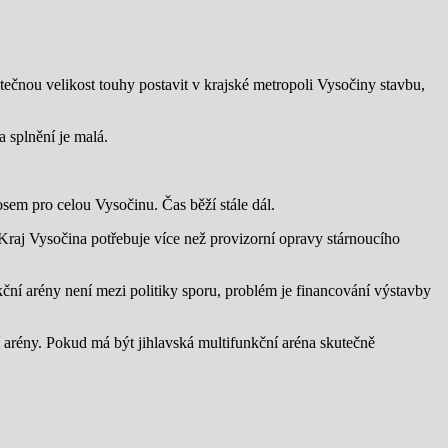
utečnou velikost touhy postavit v krajské metropoli Vysočiny stavbu,
 splnění je malá.
osem pro celou Vysočinu. Čas běží stále dál.
u Kraj Vysočina potřebuje více než provizorní opravy stárnoucího
kční arény není mezi politiky sporu, problém je financování výstavby
 arény. Pokud má být jihlavská multifunkční aréna skutečně