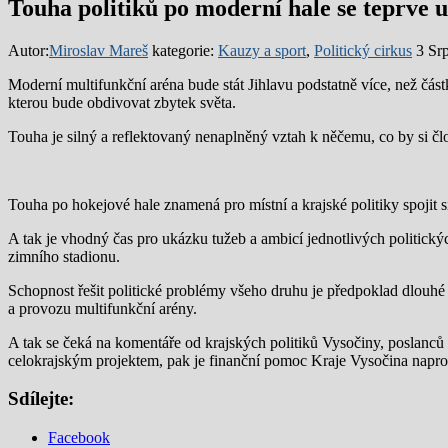
Touha politiků po moderní hale se teprve 
Autor:
Miroslav Mareš
kategorie:
Kauzy a sport
,
Politický cirkus
3 Sr
Moderní multifunkční aréna bude stát Jihlavu podstatně více, než částk
kterou bude obdivovat zbytek světa.
Touha je silný a reflektovaný nenaplněný vztah k něčemu, co by si čl
Touha po hokejové hale znamená pro místní a krajské politiky spojit s
A tak je vhodný čas pro ukázku tužeb a ambicí jednotlivých politickýc
zimního stadionu.
Schopnost řešit politické problémy všeho druhu je předpoklad dlouhé a
a provozu multifunkční arény.
A tak se čeká na komentáře od krajských politiků Vysočiny, poslanc
celokrajským projektem, pak je finanční pomoc Kraje Vysočina napro
Sdílejte:
Facebook