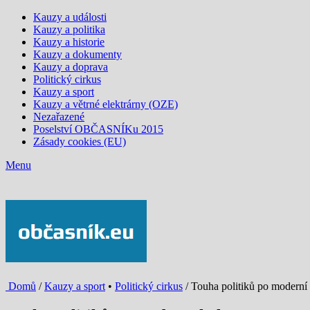
Kauzy a události
Kauzy a politika
Kauzy a historie
Kauzy a dokumenty
Kauzy a doprava
Politický cirkus
Kauzy a sport
Kauzy a větrné elektrárny (OZE)
Nezařazené
Poselství OBČASNÍKu 2015
Zásady cookies (EU)
Menu
Domů
/
Kauzy a sport
•
Politický cirkus
/ Touha politiků po moderní 