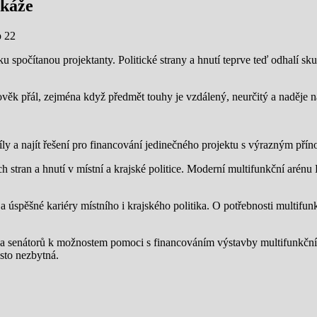
ukáže
p 22
u spočítanou projektanty. Politické strany a hnutí teprve teď odhalí sk
ověk přál, zejména když předmět touhy je vzdálený, neurčitý a naděje na
íly a najít řešení pro financování jedinečného projektu s výrazným přín
h stran a hnutí v místní a krajské politice. Moderní multifunkční arén
 úspěšné kariéry místního i krajského politika. O potřebnosti multifun
ů a senátorů k možnostem pomoci s financováním výstavby multifunkční
sto nezbytná.