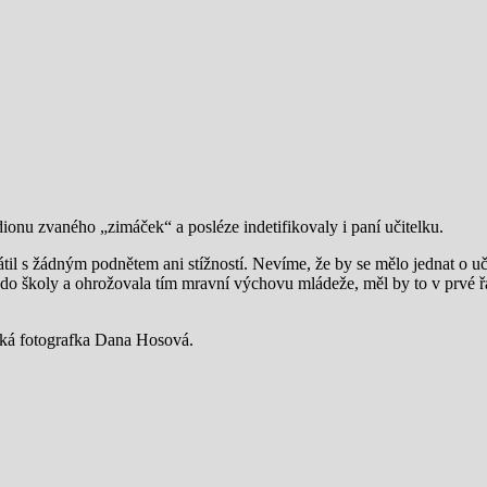
ionu zvaného „zimáček“ a posléze indetifikovaly i paní učitelku.
til s žádným podnětem ani stížností. Nevíme, že by se mělo jednat o uč
o školy a ohrožovala tím mravní výchovu mládeže, měl by to v prvé řa
ká fotografka Dana Hosová.