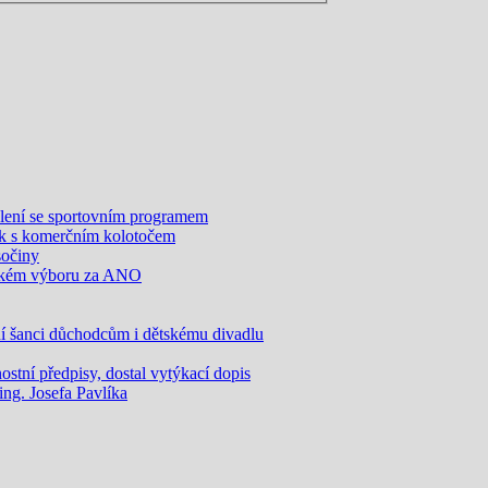
olení se sportovním programem
k s komerčním kolotočem
sočiny
olském výboru za ANO
šanci důchodcům i dětskému divadlu
tní předpisy, dostal vytýkací dopis
g. Josefa Pavlíka