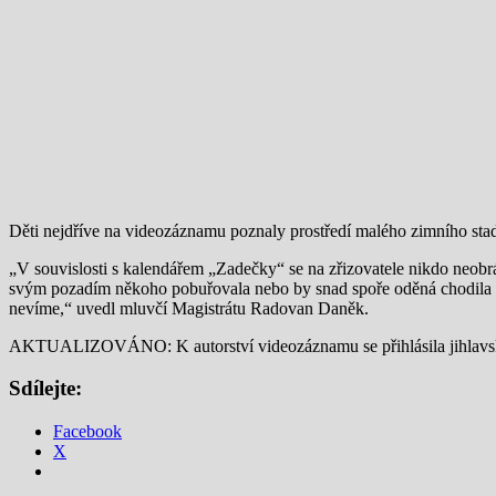
Děti nejdříve na videozáznamu poznaly prostředí malého zimního stad
„V souvislosti s kalendářem „Zadečky“ se na zřizovatele nikdo neobrá
svým pozadím někoho pobuřovala nebo by snad spoře oděná chodila d
nevíme,“ uvedl mluvčí Magistrátu Radovan Daněk.
AKTUALIZOVÁNO: K autorství videozáznamu se přihlásila jihlavs
Sdílejte:
Facebook
X