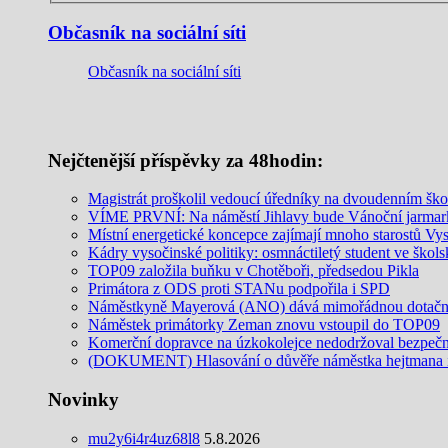
Občasník na sociální síti
Občasník na sociální síti
Nejčtenější příspěvky za 48hodin:
Magistrát proškolil vedoucí úředníky na dvoudenním šk
VÍME PRVNÍ: Na náměstí Jihlavy bude Vánoční jarmar
Místní energetické koncepce zajímají mnoho starostů Vy
Kádry vysočinské politiky: osmnáctiletý student ve šk
TOP09 založila buňku v Chotěboři, předsedou Pikla
Primátora z ODS proti STANu podpořila i SPD
Náměstkyně Mayerová (ANO) dává mimořádnou dotační 
Náměstek primátorky Zeman znovu vstoupil do TOP09
Komerční dopravce na úzkokolejce nedodržoval bezpečnos
(DOKUMENT) Hlasování o důvěře náměstka hejtmana in
Novinky
mu2y6i4r4uz68l8
5.8.2026