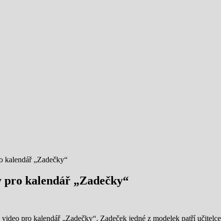
ro kalendář „Zadečky“
ky pro kalendář „Zadečky“
mo video pro kalendář „Zadečky“. Zadeček jedné z modelek patří učitelce