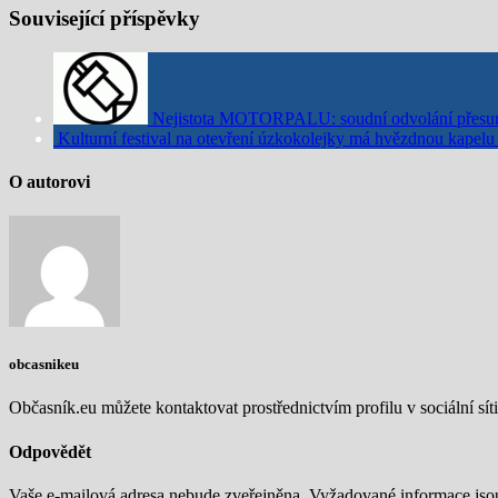
Související příspěvky
Nejistota MOTORPALU: soudní odvolání přesun
Kulturní festival na otevření úzkokolejky má hvězdnou kapel
O autorovi
obcasnikeu
Občasník.eu můžete kontaktovat prostřednictvím profilu v sociální síti
Odpovědět
Vaše e-mailová adresa nebude zveřejněna.
Vyžadované informace js