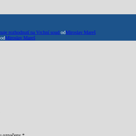
uje rozhodnutí na Vrchní soud
od
Miroslav Mareš
u
od
Miroslav Mareš
ou označeny
*