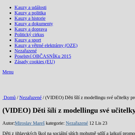
Kauzy a události
Kauzy a politika
Kauzy a historie
Kauzy a dokumenty
Kauzy a doprava
Politický cirkus
Kauzy a sport
Kauzy a větrné elektrárny (OZE)
Nezařazené
Poselství OBČASNÍKu 2015
Zásady cookies (EU)
Menu
Domů
/
Nezařazené
/ (VIDEO) Děti šílí z modellingu své učitelky p
(VIDEO) Děti šílí z modellingu své učitel
Autor:
Miroslav Mareš
kategorie:
Nezařazené
12 Lis 23
Děti z jihlavských škol na sociální sítích mohutně sdílí a lajkují pro