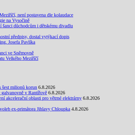
eziříčí, není postavena dle kolaudace
gie na Vysočině
šanci důchodcům i dětskému divadlu
tní předpisy, dostal vytýkací dopis
g. Josefa Pavlíka
anci ve Sněmovně
atu Velkého Meziříčí
s šest milionů korun
6.8.2026
e galvanovně v Rantířově
6.8.2026
 akcelerační oblasti pro větrné elektrárny
6.8.2026
oleb ex-primátora Jihlavy Chloupka
4.8.2026