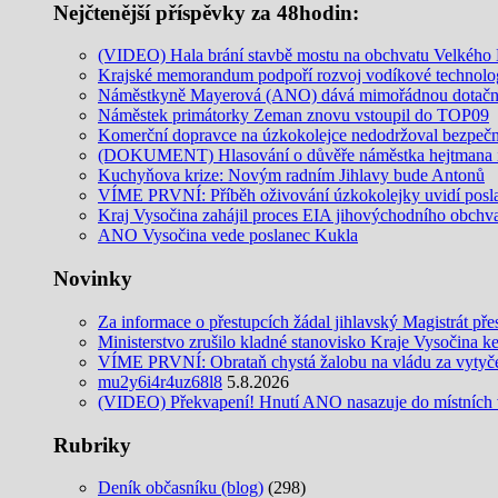
Nejčtenější příspěvky za 48hodin:
(VIDEO) Hala brání stavbě mostu na obchvatu Velkého M
Krajské memorandum podpoří rozvoj vodíkové technolo
Náměstkyně Mayerová (ANO) dává mimořádnou dotační 
Náměstek primátorky Zeman znovu vstoupil do TOP09
Komerční dopravce na úzkokolejce nedodržoval bezpečnos
(DOKUMENT) Hlasování o důvěře náměstka hejtmana in
Kuchyňova krize: Novým radním Jihlavy bude Antonů
VÍME PRVNÍ: Příběh oživování úzkokolejky uvidí posl
Kraj Vysočina zahájil proces EIA jihovýchodního obchv
ANO Vysočina vede poslanec Kukla
Novinky
Za informace o přestupcích žádal jihlavský Magistrát pře
Ministerstvo zrušilo kladné stanovisko Kraje Vysočina k
VÍME PRVNÍ: Obrataň chystá žalobu na vládu za vytyčení
mu2y6i4r4uz68l8
5.8.2026
(VIDEO) Překvapení! Hnutí ANO nasazuje do místních v
Rubriky
Deník občasníku (blog)
(298)