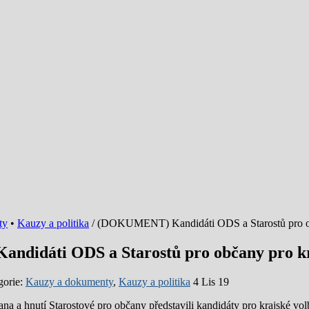
ty
•
Kauzy a politika
/ (DOKUMENT) Kandidáti ODS a Starostů pro ob
didáti ODS a Starostů pro občany pro kr
gorie:
Kauzy a dokumenty
,
Kauzy a politika
4 Lis 19
na a hnutí Starostové pro občany představili kandidáty pro krajské vol