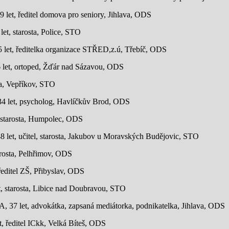
9 let, ředitel domova pro seniory, Jihlava, ODS
let, starosta, Police, STO
5 let, ředitelka organizace STŘED,z.ú, Třebíč, ODS
let, ortoped, Žďár nad Sázavou, ODS
sta, Vepříkov, STO
 34 let, psycholog, Havlíčkův Brod, ODS
t, starosta, Humpolec, ODS
48 let, učitel, starosta, Jakubov u Moravských Budějovic, STO
tarosta, Pelhřimov, ODS
ředitel ZŠ, Přibyslav, ODS
t, starosta, Libice nad Doubravou, STO
, 37 let, advokátka, zapsaná mediátorka, podnikatelka, Jihlava, ODS
et, ředitel ICkk, Velká Bíteš, ODS