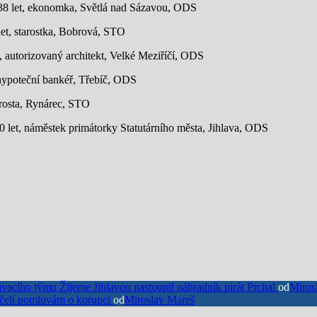
 38 let, ekonomka, Světlá nad Sázavou, ODS
et, starostka, Bobrová, STO
et, autorizovaný architekt, Velké Meziříčí, ODS
 hypoteční bankéř, Třebíč, ODS
tarosta, Rynárec, STO
40 let, náměstek primátorky Statutárního města, Jihlava, ODS
cího týmu Žijeme Jihlavou nastoupil náhradník pirát Prchal
od
Miros
 čelí pomluvám o korupci
od
Miroslav Mareš