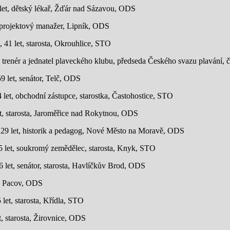
let, dětský lékař, Žďár nad Sázavou, ODS
, projektový manažer, Lipník, ODS
 41 let, starosta, Okrouhlice, STO
t, trenér a jednatel plaveckého klubu, předseda Českého svazu plavání
9 let, senátor, Telč, ODS
 let, obchodní zástupce, starostka, Častohostice, STO
et, starosta, Jaroměřice nad Rokytnou, ODS
 29 let, historik a pedagog, Nové Město na Moravě, ODS
55 let, soukromý zemědělec, starosta, Knyk, STO
 let, senátor, starosta, Havlíčkův Brod, ODS
el, Pacov, ODS
 let, starosta, Křídla, STO
t, starosta, Žirovnice, ODS