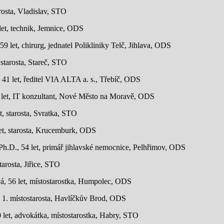
arosta, Vladislav, STO
 let, technik, Jemnice, ODS
 let, chirurg, jednatel Polikliniky Telč, Jihlava, ODS
 starosta, Stareč, STO
 41 let, ředitel VIA ALTA a. s., Třebíč, ODS
4 let, IT konzultant, Nové Město na Moravě, ODS
t, starosta, Svratka, STO
et, starosta, Krucemburk, ODS
h.D., 54 let, primář jihlavské nemocnice, Pelhřimov, ODS
starosta, Jiřice, STO
á, 56 let, místostarostka, Humpolec, ODS
t, 1. místostarosta, Havlíčkův Brod, ODS
let, advokátka, místostarostka, Habry, STO