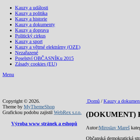
Kauzy a události
Kauzy a politika
Kauzy a historie
Kauzy a dokumenty
Kauzy a doprava
Politický cirkus
Kauzy a sport
Kauzy a větrné elektrárny (OZE)
Nezařazené
Poselství OBČASNÍKu 2015
Zásady cookies (EU)
Menu
Copyright © 2026.
Domů
/
Kauzy a dokumen
Theme by
MyThemeShop
Grafickou podobu zajistil
WebRex s.r.o.
(DOKUMENT) Kan
Výroba www stránek a eshopů
Autor:
Miroslav Mareš
kate
Občanská demokratická stra