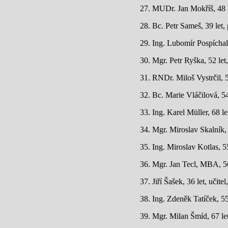
27. MUDr. Jan Mokříš, 48 
28. Bc. Petr Sameš, 39 let
29. Ing. Lubomír Pospíchal,
30. Mgr. Petr Ryška, 52 le
31. RNDr. Miloš Vystrčil, 5
32. Bc. Marie Vláčilová, 54
33. Ing. Karel Müller, 68 l
34. Mgr. Miroslav Skalník,
35. Ing. Miroslav Kotlas, 
36. Mgr. Jan Tecl, MBA, 56
37. Jiří Šašek, 36 let, učit
38. Ing. Zdeněk Tatíček, 55
39. Mgr. Milan Šmíd, 67 le