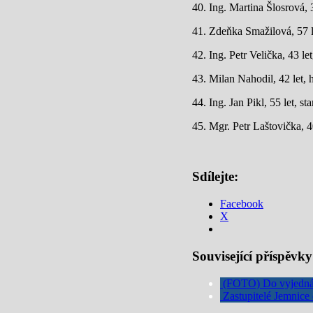
40. Ing. Martina Šlosrová,
41. Zdeňka Smažilová, 57 l
42. Ing. Petr Velička, 43 l
43. Milan Nahodil, 42 let,
44. Ing. Jan Pikl, 55 let, s
45. Mgr. Petr Laštovička, 
Sdílejte:
Facebook
X
Související příspěvky
(FOTO) Do vyjednáva
Zastupitelé Jemnice