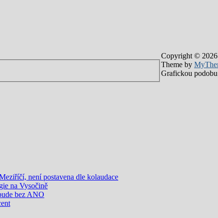
Copyright © 2026
Theme by
MyThe
Grafickou podobu 
eziříčí, není postavena dle kolaudace
gie na Vysočině
 bude bez ANO
cent