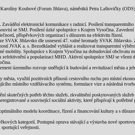
rky Karolíny Koubové (Forum Jihlava), náměstků Petra Laštovičky (OD
. Zavádění elektronické komunikace s radnicí. Posílení transparentního
t souvisí se SMJ. Posílení úzké spolupráce s Krajem Vysočina. Zavedení 
ností, příspěvkových organizací s důrazem na efektivitu řízení.
 ze SVAK Jihlavsko dle usnesení 47. valné hromady SVAK Jihlavsko. Z
í JVAK a. s. Bezodkladně vyhlásit a realizovat transparentní výběrov
elné mobility. Spolupráce s Krajem Vysočina na dobudování obchvatu 
zefektivnění a popularizaci MHD. Aktivní spolupráce SMJ se všemi do
očina.
ement územního rozvoje směřující k budování a revitalizací města a jeho
ky města, využití pozitivních přínosů cestovního ruchu pro místní ekon
jícího místního vzdělávacího systému, formulace vize a následná tvorb
tění skutečných potřeb těchto služeb, zkvalitnění poskytovaných služeb 
gistrované a související sociální aktivity, které přispívají k potřebné 
 optimálního modelu koordinace, řízení a financování kultury a s důraze
kových kategorií. Postupná oprava stávající a výstavba nové sportovní
portující veřejnosti.