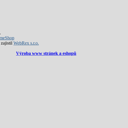
.
meShop
zajistil
WebRex s.r.o.
Výroba www stránek a eshopů