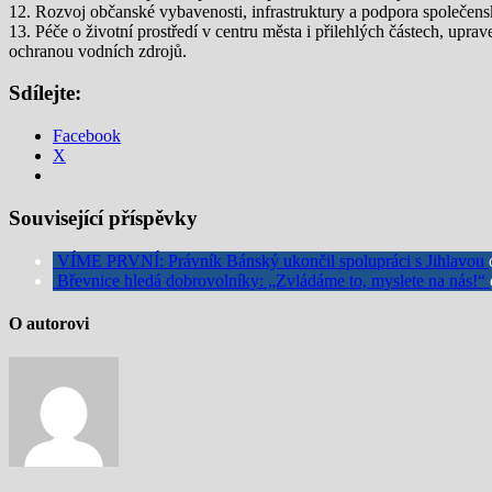
12. Rozvoj občanské vybavenosti, infrastruktury a podpora společens
13. Péče o životní prostředí v centru města i přilehlých částech, upr
ochranou vodních zdrojů.
Sdílejte:
Facebook
X
Související příspěvky
VÍME PRVNÍ: Právník Bánský ukončil spolupráci s Jihlavou
Břevnice hledá dobrovolníky: „Zvládáme to, myslete na nás!“
O autorovi