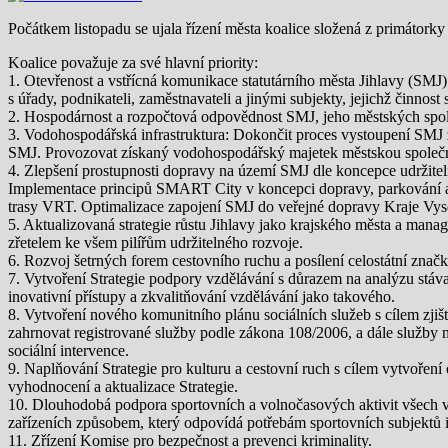
Počátkem listopadu se ujala řízení města koalice složená z primáto
Koalice považuje za své hlavní priority:
1. Otevřenost a vstřícná komunikace statutárního města Jihlavy (SMJ)
s úřady, podnikateli, zaměstnavateli a jinými subjekty, jejichž činnos
2. Hospodárnost a rozpočtová odpovědnost SMJ, jeho městských společ
3. Vodohospodářská infrastruktura: Dokončit proces vystoupení SMJ
SMJ. Provozovat získaný vodohospodářský majetek městskou společnost
4. Zlepšení prostupnosti dopravy na území SMJ dle koncepce udržit
Implementace principů SMART City v koncepci dopravy, parkování a 
trasy VRT. Optimalizace zapojení SMJ do veřejné dopravy Kraje Vys
5. Aktualizovaná strategie růstu Jihlavy jako krajského města a manag
zřetelem ke všem pilířům udržitelného rozvoje.
6. Rozvoj šetrných forem cestovního ruchu a posílení celostátní znač
7. Vytvoření Strategie podpory vzdělávání s důrazem na analýzu stáva
inovativní přístupy a zkvalitňování vzdělávání jako takového.
8. Vytvoření nového komunitního plánu sociálních služeb s cílem zjiš
zahrnovat registrované služby podle zákona 108/2006, a dále služby nere
sociální intervence.
9. Naplňování Strategie pro kulturu a cestovní ruch s cílem vytvoření
vyhodnocení a aktualizace Strategie.
10. Dlouhodobá podpora sportovních a volnočasových aktivit všech vě
zařízeních způsobem, který odpovídá potřebám sportovních subjektů i s
11. Zřízení Komise pro bezpečnost a prevenci kriminality.