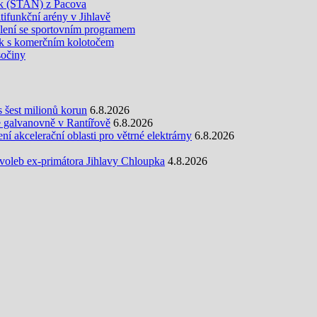
ek (STAN) z Pacova
ifunkční arény v Jihlavě
olení se sportovním programem
k s komerčním kolotočem
sočiny
s šest milionů korun
6.8.2026
e galvanovně v Rantířově
6.8.2026
 akcelerační oblasti pro větrné elektrárny
6.8.2026
oleb ex-primátora Jihlavy Chloupka
4.8.2026