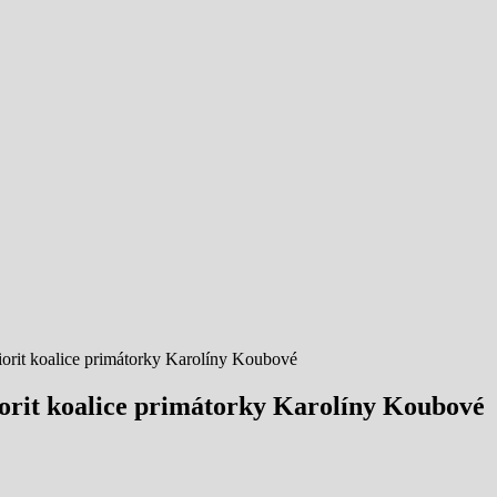
it koalice primátorky Karolíny Koubové
it koalice primátorky Karolíny Koubové