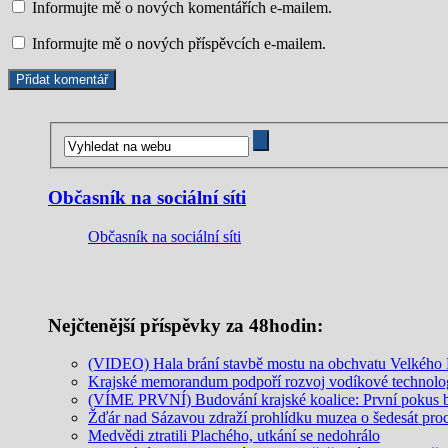
Informujte mě o nových komentářích e-mailem.
Informujte mě o nových příspěvcích e-mailem.
Občasník na sociální síti
Občasník na sociální síti
Nejčtenější příspěvky za 48hodin:
(VIDEO) Hala brání stavbě mostu na obchvatu Velkého M
Krajské memorandum podpoří rozvoj vodíkové technolo
(VÍME PRVNÍ) Budování krajské koalice: První pokus
Žďár nad Sázavou zdraží prohlídku muzea o šedesát pro
Medvědi ztratili Plachého, utkání se nedohrálo