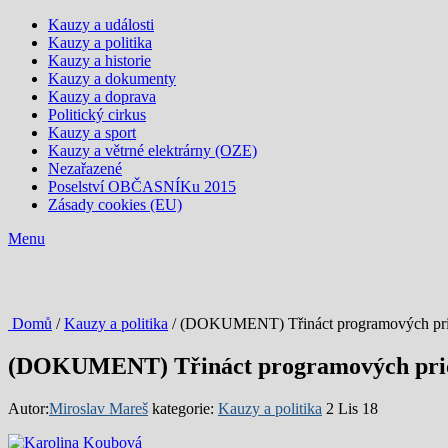
Kauzy a události
Kauzy a politika
Kauzy a historie
Kauzy a dokumenty
Kauzy a doprava
Politický cirkus
Kauzy a sport
Kauzy a větrné elektrárny (OZE)
Nezařazené
Poselství OBČASNÍKu 2015
Zásady cookies (EU)
Menu
Domů
/
Kauzy a politika
/ (DOKUMENT) Třináct programových prior
(DOKUMENT) Třináct programových prior
Autor:
Miroslav Mareš
kategorie:
Kauzy a politika
2 Lis 18