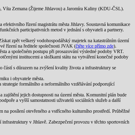
S), Víta Zemana (Žijeme Jihlavou) a Jaromíra Kaliny (KDU-ČSL).
 a efektivního řízení magistrátu města Jihlavy. Soustavná komunikace
funkčních participativních metod v jednání s obyvateli a partnery.
ískat zpět veškerý vodohospodářský majetek na katastrálním území
é řízení na ředitele společnosti JVAK (
čtěte více přímo zde
).
města a společném postupu při prosazování výsledné podoby VRT.
tčenými institucemi a složkami státu na vytváření konečné podoby
 částí s důrazem na zvýšení kvality života a infrastruktury se
omiku i obyvatele města.
a strategie formálního a neformálního vzdělávání podporující
a zajištění jejich dostupnosti na území města. Komunitní plán bude
podpoře a vyšší samostatnosti uživatelů sociálních služeb a další
m na posílení otevřeného a vstřícného kulturního prostředí. Průběžné
 infrastruktury v Jihlavě. Zabezpečení provozu v těchto sportovních