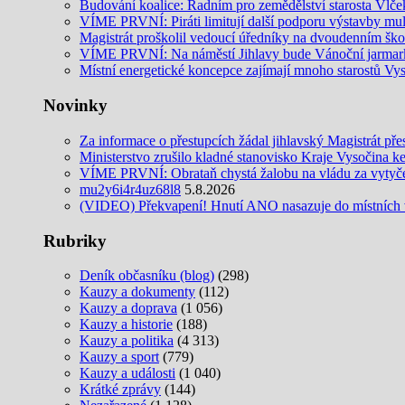
Budování koalice: Radním pro zemědělství starosta Vlč
VÍME PRVNÍ: Piráti limitují další podporu výstavby mult
Magistrát proškolil vedoucí úředníky na dvoudenním šk
VÍME PRVNÍ: Na náměstí Jihlavy bude Vánoční jarmar
Místní energetické koncepce zajímají mnoho starostů Vy
Novinky
Za informace o přestupcích žádal jihlavský Magistrát pře
Ministerstvo zrušilo kladné stanovisko Kraje Vysočina k
VÍME PRVNÍ: Obrataň chystá žalobu na vládu za vytyčení
mu2y6i4r4uz68l8
5.8.2026
(VIDEO) Překvapení! Hnutí ANO nasazuje do místních v
Rubriky
Deník občasníku (blog)
(298)
Kauzy a dokumenty
(112)
Kauzy a doprava
(1 056)
Kauzy a historie
(188)
Kauzy a politika
(4 313)
Kauzy a sport
(779)
Kauzy a události
(1 040)
Krátké zprávy
(144)