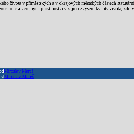
kého života v příměstských a v okrajových městských částech statutární
avenost ulic a veřejných prostranství v zájmu zvýšení kvality života, z
od
Miroslav Mareš
od
Miroslav Mareš