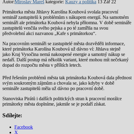
Autor:
Miroslav Mareš
kategorie:
Kauzy a politika
13 Zář 22
Primátorka města Jihlavy Karolína Koubová svolala pracovní
seminář zastupitelů k problémům s nákupem energií. Na samotném
semináři ale primátorka Koubová nebyla přítomna. V době semináře
zastupitelů venčila svého pejska a po té zamířila na svou
předvolební akci nazvanou „Kafe s primátorkou“.
Na pracovním semináři se zastupitelé města dozvěděli informace,
které primátorka Karolína Koubová už dávno ví: Jihlava stejně
jako Kraj Vysočina nemá nakoupené energie a samotný nákup se
nedaří. Další postup má několik variant, které mohou mít nečekaný
dopad do rozpočtu města v příštích letech.
Před řešením problémů města tak primátorka Koubová dala přednost
svým soukromým zájmům a chovala se, jako kdyby v době
semináře zastupitelů měla už dávno po pracovní době.
Stanoviska Pirátů i dalších politických stran k pracovní morálce
primátorky města doplníme, jakmile se je podaří získat.
Sdílejte:
Facebook
X