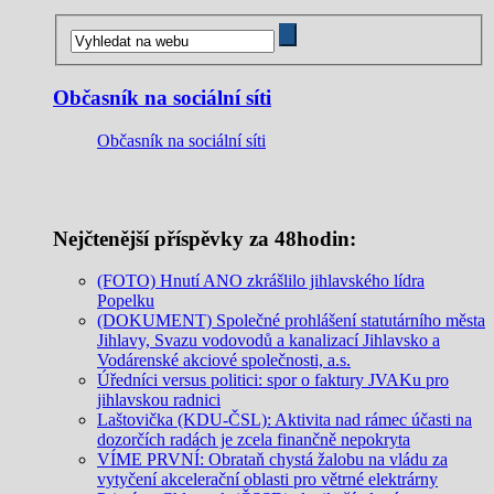
Občasník na sociální síti
Občasník na sociální síti
Nejčtenější příspěvky za 48hodin:
(FOTO) Hnutí ANO zkrášlilo jihlavského lídra
Popelku
(DOKUMENT) Společné prohlášení statutárního města
Jihlavy, Svazu vodovodů a kanalizací Jihlavsko a
Vodárenské akciové společnosti, a.s.
Úředníci versus politici: spor o faktury JVAKu pro
jihlavskou radnici
Laštovička (KDU-ČSL): Aktivita nad rámec účasti na
dozorčích radách je zcela finančně nepokryta
VÍME PRVNÍ: Obrataň chystá žalobu na vládu za
vytyčení akcelerační oblasti pro větrné elektrárny