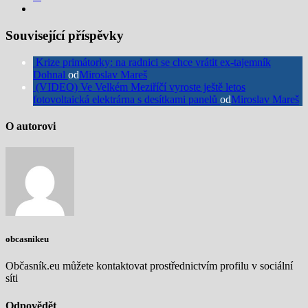
Související příspěvky
Krize primátorky: na radnici se chce vrátit ex-tajemník
Dohnal
od
Miroslav Mareš
(VIDEO) Ve Velkém Meziříčí vyroste ještě letos
fotovoltaická elektrárna s desítkami panelů
od
Miroslav Mareš
O autorovi
obcasnikeu
Občasník.eu můžete kontaktovat prostřednictvím profilu v sociální
síti
Odpovědět