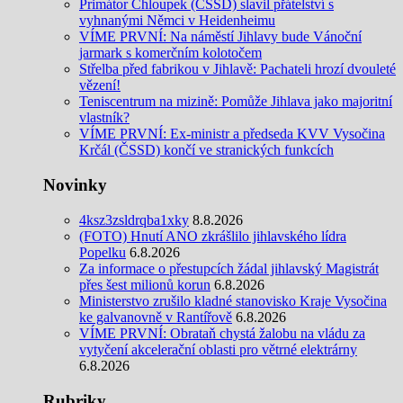
Primátor Chloupek (ČSSD) slavil přátelství s
vyhnanými Němci v Heidenheimu
VÍME PRVNÍ: Na náměstí Jihlavy bude Vánoční
jarmark s komerčním kolotočem
Střelba před fabrikou v Jihlavě: Pachateli hrozí dvouleté
vězení!
Teniscentrum na mizině: Pomůže Jihlava jako majoritní
vlastník?
VÍME PRVNÍ: Ex-ministr a předseda KVV Vysočina
Krčál (ČSSD) končí ve stranických funkcích
Novinky
4ksz3zsldrqba1xky
8.8.2026
(FOTO) Hnutí ANO zkrášlilo jihlavského lídra
Popelku
6.8.2026
Za informace o přestupcích žádal jihlavský Magistrát
přes šest milionů korun
6.8.2026
Ministerstvo zrušilo kladné stanovisko Kraje Vysočina
ke galvanovně v Rantířově
6.8.2026
VÍME PRVNÍ: Obrataň chystá žalobu na vládu za
vytyčení akcelerační oblasti pro větrné elektrárny
6.8.2026
Rubriky