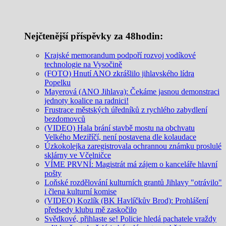
Nejčtenější příspěvky za 48hodin:
Krajské memorandum podpoří rozvoj vodíkové
technologie na Vysočině
(FOTO) Hnutí ANO zkrášlilo jihlavského lídra
Popelku
Mayerová (ANO Jihlava): Čekáme jasnou demonstraci
jednoty koalice na radnici!
Frustrace městských úředníků z rychlého zabydlení
bezdomovců
(VIDEO) Hala brání stavbě mostu na obchvatu
Velkého Meziříčí, není postavena dle kolaudace
Úzkokolejka zaregistrovala ochrannou známku proslulé
sklárny ve Včelničce
VÍME PRVNÍ: Magistrát má zájem o kanceláře hlavní
pošty
Loňské rozdělování kulturních grantů Jihlavy "otrávilo"
i člena kulturní komise
(VIDEO) Kozlík (BK Havlíčkův Brod): Prohlášení
předsedy klubu mě zaskočilo
Svědkové, přihlaste se! Policie hledá pachatele vraždy