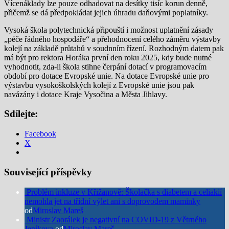
Vícenáklady lze pouze odhadovat na desítky tisíc korun denně,
přičemž se dá předpokládat jejich úhradu daňovými poplatníky.
Vysoká škola polytechnická připouští i možnost uplatnění zásady
„péče řádného hospodáře“ a přehodnocení celého záměru výstavby
kolejí na základě průtahů v soudnním řízení. Rozhodným datem pak
má být pro rektora Horáka první den roku 2025, kdy bude nutné
vyhodnotit, zda-li škola stihne čerpání dotací v programovacím
období pro dotace Evropské unie. Na dotace Evropské unie pro
výstavbu vysokoškolských kolejí z Evropské unie jsou pak
navázány i dotace Kraje Vysočina a Města Jihlavy.
Sdílejte:
Facebook
X
Související příspěvky
Problém inkluze v Křižanově: Školačka s diabetem a celiakií
nemohla jet na třídní výlet ani s doprovodem maminky
od
Miroslav Mareš
Ministr Zaorálek je negativní na COVID-19 z Větrného
Jeníkova
od
Miroslav Mareš