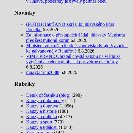
v Jihlavě, podezřelý je bývalý partner oběti
Novinky
(FOTO) Hnutí ANO zkrášlilo jihlavského lídra
Popelku
6.8.2026
Za informace o přestupcích žádal jihlavský Magistrát
přes šest milionů korun
6.8.2026
Ministerstvo zrušilo kladné stanovisko Kraje Vysočina
ke galvanovně v Rantířově
6.8.2026
VÍME PRVNÍ: Obrataň chystá žalobu na vládu za
vytyčení akcelerační oblasti pro větrné elektrárny
6.8.2026
mu2y6i4r4uz68l8
5.8.2026
Rubriky
Deník občasníku (blog)
(298)
Kauzy a dokumenty
(112)
Kauzy a doprava
(1 056)
Kauzy a historie
(188)
Kauzy a politika
(4 313)
Kauzy a sport
(779)
Kauzy a události
(1 040)
Krátké zprávy
(144)