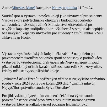
Autor:
Miroslav Mareš
kategorie:
Kauzy a politika
11 Pro 24
Soudní spor o výstavbu nových kolejí jako ubytování pro studenty
Vysoké školy polytechnické ohrožuje i budoucnost českého
zdravotnictví. „Existuje záměr Ministerstva zdravotnictví po
navýšení kapacity studijního oboru všeobecná sestra, to ale nepůjde
bez navýšení kapacity ubytování pro studenty,“ zmínil rektor VŠPJ
Jihlava Ivan Horák.
Výstavba vysokoškolských kolejí měla začít už na podzim po
pravomocném ukončení soudních sporů se sousedy o podmínkách
výstavby. K všeobecnému překvapení ale Nejvyšší správní soud
přiznal odkladný účinek kasační stížnosti sousedů z Fritzovy ulice,
kde by měli stát vysokoškolské koleje.
„Průměrná délka řízení u vyřízených věcí se u Nejvyššího správního
soudu v roce 2024 pohybuje kolem 290 dnů,“ zmínila mluvčí
Nejvyššího správního soudu Sylva Dostálová.
Pro jihlavskou polytechniku znamená čekání na výrok soudu
poslední instance velké problémy s posunutím harmonogramu
výstavby, který je kalkulován od podzimu letošního roku.