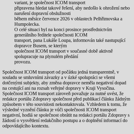
variant, je společnost ICOM transport
připravena hledat takové řešení, aby nedošlo k ohrožení nebo
narušení dopravní obslužnosti
během měsíce července 2026 v oblastech Pelhřimovska a
Humpolecka.
O celé situaci byl na konci prosince prostřednictvím
generálního ředitele společnosti ICOM
transport, pana Lukáše Loupa, informován také nastupující
dopravce Busem, se kterým
společnost ICOM transport v současné době aktivně
spolupracuje na plynulém předání
provozu.
Společnost ICOM transport od počátku jedná transparentně, v
souladu se smluvními závazky a v úzké spolupráci se všemi
dotčenými subjekty, aby změna dopravce neměla negativní dopad
na cestující ani na rozsah veřejné dopravy v Kraji Vysočina.
Společnost ICOM transport zároveň považuje za nutné uvést, že
redakce portálu Zdopravy společnost před publikací článku žádným
způsobem v této souvislosti nekontaktovala. Vzhledem k tomu, že
výsledné vyznění článku je vůči společnosti ICOM transport
negativní, hodlá se společnost obrátit na redakci portálu Zdopravy s
žádostí o vysvětlení redakčního postupu a o doplnění informací do
odpovídajícího kontextu.