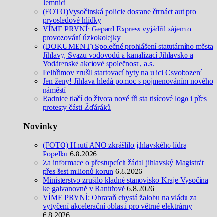
Jemnici
(FOTO)Vysočinská policie dostane čtrnáct aut pro
prvosledové hlídky
VÍME PRVNÍ: Gepard Express vyjádřil zájem o
provozování úzkokolejky
(DOKUMENT) Společné prohlášení statutárního města
Jihlavy, Svazu vodovodů a kanalizací Jihlavsko a
Vodárenské akciové společnosti, a.s.
Pelhřimov zrušil startovací byty na ulici Osvobození
Jen ženy! Jihlava hledá pomoc s pojmenováním nového
náměstí
Radnice tlačí do života nové tři sta tisícové logo i přes
protesty části Žďáráků
Novinky
(FOTO) Hnutí ANO zkrášlilo jihlavského lídra
Popelku
6.8.2026
Za informace o přestupcích žádal jihlavský Magistrát
přes šest milionů korun
6.8.2026
Ministerstvo zrušilo kladné stanovisko Kraje Vysočina
ke galvanovně v Rantířově
6.8.2026
VÍME PRVNÍ: Obrataň chystá žalobu na vládu za
vytyčení akcelerační oblasti pro větrné elektrárny
6.8.2026