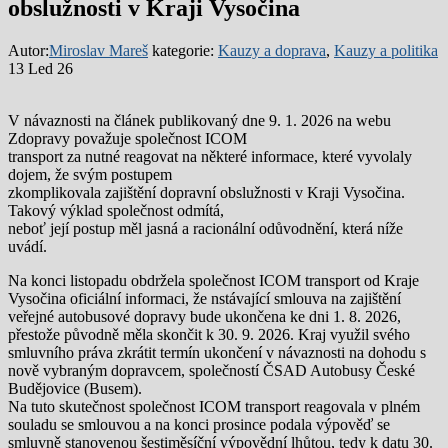
obslužnosti v Kraji Vysočina
Autor:
Miroslav Mareš
kategorie:
Kauzy a doprava
,
Kauzy a politika
13 Led 26
V návaznosti na článek publikovaný dne 9. 1. 2026 na webu
Zdopravy považuje společnost ICOM
transport za nutné reagovat na některé informace, které vyvolaly
dojem, že svým postupem
zkomplikovala zajištění dopravní obslužnosti v Kraji Vysočina.
Takový výklad společnost odmítá,
neboť její postup měl jasná a racionální odůvodnění, která níže
uvádí.
Na konci listopadu obdržela společnost ICOM transport od Kraje
Vysočina oficiální informaci, že nstávající smlouva na zajištění
veřejné autobusové dopravy bude ukončena ke dni 1. 8. 2026,
přestože původně měla skončit k 30. 9. 2026. Kraj využil svého
smluvního práva zkrátit termín ukončení v návaznosti na dohodu s
nově vybraným dopravcem, společností ČSAD Autobusy České
Budějovice (Busem).
Na tuto skutečnost společnost ICOM transport reagovala v plném
souladu se smlouvou a na konci prosince podala výpověď se
smluvně stanovenou šestiměsíční výpovědní lhůtou, tedy k datu 30.