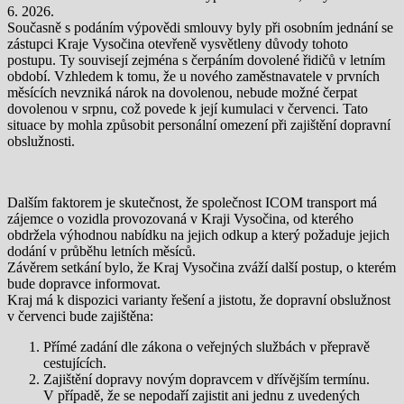
6. 2026.
Současně s podáním výpovědi smlouvy byly při osobním jednání se
zástupci Kraje Vysočina otevřeně vysvětleny důvody tohoto
postupu. Ty souvisejí zejména s čerpáním dovolené řidičů v letním
období. Vzhledem k tomu, že u nového zaměstnavatele v prvních
měsících nevzniká nárok na dovolenou, nebude možné čerpat
dovolenou v srpnu, což povede k její kumulaci v červenci. Tato
situace by mohla způsobit personální omezení při zajištění dopravní
obslužnosti.
Dalším faktorem je skutečnost, že společnost ICOM transport má
zájemce o vozidla provozovaná v Kraji Vysočina, od kterého
obdržela výhodnou nabídku na jejich odkup a který požaduje jejich
dodání v průběhu letních měsíců.
Závěrem setkání bylo, že Kraj Vysočina zváží další postup, o kterém
bude dopravce informovat.
Kraj má k dispozici varianty řešení a jistotu, že dopravní obslužnost
v červenci bude zajištěna:
Přímé zadání dle zákona o veřejných službách v přepravě
cestujících.
Zajištění dopravy novým dopravcem v dřívějším termínu.
V případě, že se nepodaří zajistit ani jednu z uvedených