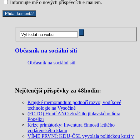
Informujte mě o nových příspěvcích e-mailem.
Občasník na sociální síti
Občasník na sociální síti
Nejčtenější příspěvky za 48hodin:
Krajské memorandum podpoří rozvoj vodíkové
technologie na Vysočině
(FOTO) Hnutí ANO zkrášlilo jihlavského lídra
Popelku
Krize primátorky: Inventura činnosti letitého
vodárenského klanu
VÍME PRVNÍ: KDU-ČSL vyvolala politickou krizi v