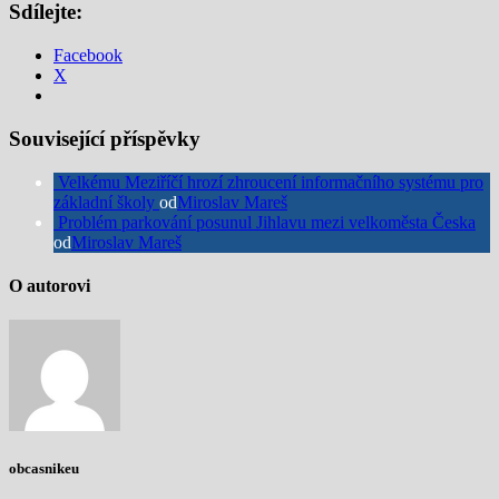
Sdílejte:
Facebook
X
Související příspěvky
Velkému Meziříčí hrozí zhroucení informačního systému pro
základní školy
od
Miroslav Mareš
Problém parkování posunul Jihlavu mezi velkoměsta Česka
od
Miroslav Mareš
O autorovi
obcasnikeu