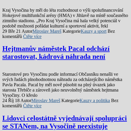
Kraj Vysočina by měl do léta rozhodnout o výši spolufinancování
Hokejové multifunkční arény (HMA) v Jihlavě na místě současného
zimního stadionu. „Pro Kraj Vysočina má hala velký potenciál v
podobě možnosti pořádat kulturní a sportovní aktivit, řekl
29 Bře 21
Autor
Miroslav Mareš
Kategorie
Kauzy a sport
Bez
komentářů
Čtěte více
Hejtmanův náměstek Pacal odchází
starostovat, kádrová náhrada není
Starostové pro Vysočinu podle informací Občasníku nenašli ve
svých řadách plnohodnotnou náhradu za odcházejícího náměstka
Pavla Pacala. Pacal by měl nově působit na plný úvazek jako
starosta Třebíče a zároveň jako neuvolněný náměstek hejtmana
Vysočiny. O křeslo
24 Říj 18
Autor
Miroslav Mareš
Kategorie
Kauzy a politika
Bez
komentářů
Čtěte více
Lidovci celostátně vyjednávají spolupráci
se STANem, na Vysočině neexistuje