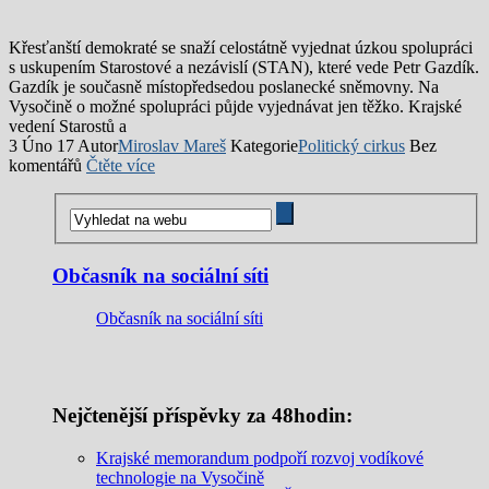
Křesťanští demokraté se snaží celostátně vyjednat úzkou spolupráci
s uskupením Starostové a nezávislí (STAN), které vede Petr Gazdík.
Gazdík je současně místopředsedou poslanecké sněmovny. Na
Vysočině o možné spolupráci půjde vyjednávat jen těžko. Krajské
vedení Starostů a
3 Úno 17
Autor
Miroslav Mareš
Kategorie
Politický cirkus
Bez
komentářů
Čtěte více
Občasník na sociální síti
Občasník na sociální síti
Nejčtenější příspěvky za 48hodin:
Krajské memorandum podpoří rozvoj vodíkové
technologie na Vysočině