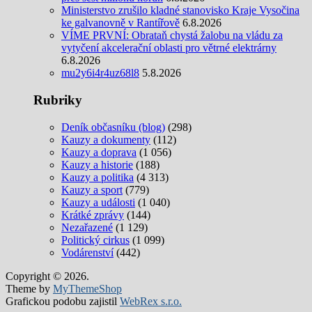
Ministerstvo zrušilo kladné stanovisko Kraje Vysočina
ke galvanovně v Rantířově
6.8.2026
VÍME PRVNÍ: Obrataň chystá žalobu na vládu za
vytyčení akcelerační oblasti pro větrné elektrárny
6.8.2026
mu2y6i4r4uz68l8
5.8.2026
Rubriky
Deník občasníku (blog)
(298)
Kauzy a dokumenty
(112)
Kauzy a doprava
(1 056)
Kauzy a historie
(188)
Kauzy a politika
(4 313)
Kauzy a sport
(779)
Kauzy a události
(1 040)
Krátké zprávy
(144)
Nezařazené
(1 129)
Politický cirkus
(1 099)
Vodárenství
(442)
Copyright © 2026.
Theme by
MyThemeShop
Grafickou podobu zajistil
WebRex s.r.o.