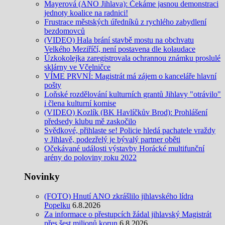
Mayerová (ANO Jihlava): Čekáme jasnou demonstraci
jednoty koalice na radnici!
Frustrace městských úředníků z rychlého zabydlení
bezdomovců
(VIDEO) Hala brání stavbě mostu na obchvatu
Velkého Meziříčí, není postavena dle kolaudace
Úzkokolejka zaregistrovala ochrannou známku proslulé
sklárny ve Včelničce
VÍME PRVNÍ: Magistrát má zájem o kanceláře hlavní
pošty
Loňské rozdělování kulturních grantů Jihlavy "otrávilo"
i člena kulturní komise
(VIDEO) Kozlík (BK Havlíčkův Brod): Prohlášení
předsedy klubu mě zaskočilo
Svědkové, přihlaste se! Policie hledá pachatele vraždy
v Jihlavě, podezřelý je bývalý partner oběti
Očekávané události výstavby Horácké multifunční
arény do poloviny roku 2022
Novinky
(FOTO) Hnutí ANO zkrášlilo jihlavského lídra
Popelku
6.8.2026
Za informace o přestupcích žádal jihlavský Magistrát
přes šest milionů korun
6.8.2026