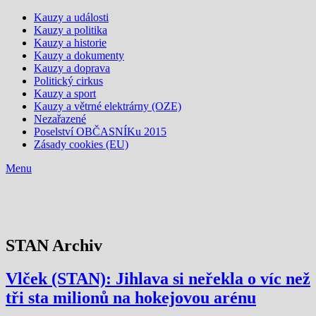
Kauzy a události
Kauzy a politika
Kauzy a historie
Kauzy a dokumenty
Kauzy a doprava
Politický cirkus
Kauzy a sport
Kauzy a větrné elektrárny (OZE)
Nezařazené
Poselství OBČASNÍKu 2015
Zásady cookies (EU)
Menu
STAN Archiv
Vlček (STAN): Jihlava si neřekla o víc než
tři sta milionů na hokejovou arénu