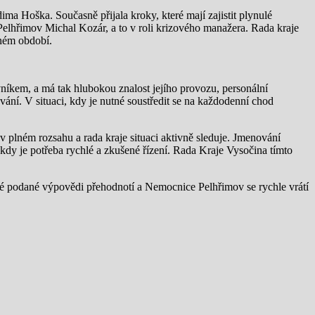
a Hoška. Současně přijala kroky, které mají zajistit plynulé
elhřimov Michal Kozár, a to v roli krizového manažera. Rada kraje
dném období.
vníkem, a má tak hlubokou znalost jejího provozu, personální
ání. V situaci, kdy je nutné soustředit se na každodenní chod
v plném rozsahu a rada kraje situaci aktivně sleduje. Jmenování
dy je potřeba rychlé a zkušené řízení. Rada Kraje Vysočina tímto
 své podané výpovědi přehodnotí a Nemocnice Pelhřimov se rychle vrátí