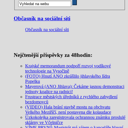
Občasník na sociální síti
Občasník na sociální síti
Nejčtenější příspěvky za 48hodin:
Krajské memorandum podpoří rozvoj vodíkové
technologie na Vysočině
(FOTO) Hnutí ANO zkrášlilo jihlavského lídra
Popelku
Mayerová (ANO Jihlava): Čekáme jasnou demonstraci
jednoty koalice na radnici!
Frustrace městských úředníků z rychlého zabydlení
bezdomovců
(VIDEO) Hala brání stavbě mostu na obchvatu
Velkého Meziříčí, není postavena dle kolaudace
Úzkokolejka zaregistrovala ochrannou známku proslulé
sklárny ve Včelničce
VÍME PRVNÍ: Magistrát má zájem o kanceláře hlavní