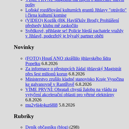
pošty
Loňské rozdělování kulturních grantů Jihlavy "otrávilo"
i člena kulturní komise
(VIDEO) Kozlík (BK Havlíčkův Brod): Prohlášení
předsedy klubu mě zaskočilo
Svědkové, přihlaste se! Policie hledá pachatele vraždy
v Jihlavě, podezřelý je bývalý partner oběti
Novinky
(FOTO) Hnutí ANO zkrášlilo jihlavského lídra
Popelku
6.8.2026
Za informace o přestupcích žádal jihlavský Magistrát
přes šest milionů korun
6.8.2026
Ministerstvo zrušilo kladné stanovisko Kraje Vysočina
ke galvanovně v Rantířově
6.8.2026
VÍME PRVNÍ: Obrataň chystá žalobu na vládu za
vytyčení akcelerační oblasti pro větrné elektrárny
6.8.2026
mu2y6i4r4uz68l8
5.8.2026
Rubriky
Deník občasníku (blog)
(298)