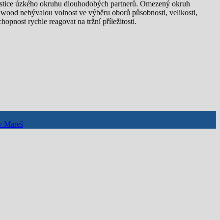
vestice úzkého okruhu dlouhodobých partnerů. Omezený okruh
wood nebývalou volnost ve výběru oborů působnosti, velikosti,
hopnost rychle reagovat na tržní příležitosti.
v Mareš