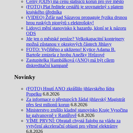
Černý (ODS) má cenu statisíců korun pro své město
(FOTO) Plat ředitele cestářů je srovnatelný s platem
krajského úředníka
(VIDEO) Žďár nad Sázavou propaguje fyziku drsnou
hrou ruských pionýrů s elektrošoky!
Lidovci mění stanovisko k hazardu, kloní se k názoru
ODS
Jde jen o městské peníze? Velkokapacitní kontejnery
možná zůstanou v okrajových částech Jihlavy
FOTO: Vyčištěno a uklizeno! Kytice Adama B.
Bartoše zmizela z hrobu Anežky Hrůzové
Zastupitelka Hambálková (ANO) má být cílem
diskreditační kampaně
Novinky
(FOTO) Hnutí ANO zkrášlilo jihlavského lídra
Popelku
6.8.2026
Za informace o přestupcích žádal jihlavský Magistrát
přes šest milionů korun
6.8.2026
Ministerstvo zrušilo kladné stanovisko Kraje Vysočina
ke galvanovně v Rantířově
6.8.2026
VÍME PRVNÍ: Obrataň chystá žalobu na vládu za
vytyčení akcelerační oblasti pro větrné elektrárny
6.8.2026