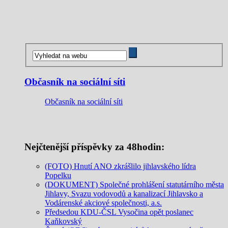
Občasník na sociální síti
Občasník na sociální síti
Nejčtenější příspěvky za 48hodin:
(FOTO) Hnutí ANO zkrášlilo jihlavského lídra
Popelku
(DOKUMENT) Společné prohlášení statutárního města
Jihlavy, Svazu vodovodů a kanalizací Jihlavsko a
Vodárenské akciové společnosti, a.s.
Předsedou KDU-ČSL Vysočina opět poslanec
Kaňkovský