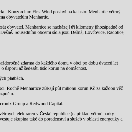
icku. Konzorcium First Wind postaví na katastru Menhartic větrný
arma obyvatelům Menhartic.
esát obyvatel. Menhartice se nacházejí tři kilometry jihozápadně od
do Dešné. Sousedními obcemi sídla jsou Dešná, Lovčovice, Radotice,
 každoročně zdarma do každého domu v obci po dobu dvaceti let
ně o úsporu až šedesáti tisíc korun na domácnost.
ých platbách.
obci. Ročně Menhartice získají půl milionu korun Kč za každou věž
ozpočtu.
Micronix Group a Redwood Capital.
ětrných elektráren v České republice (například větrné parky
estuje skupina také do poradenství a služeb v oblasti energetiky a