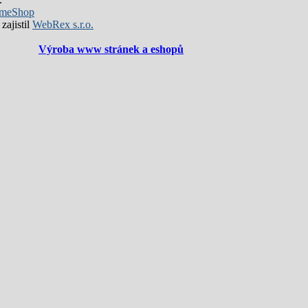
meShop
zajistil
WebRex s.r.o.
Výroba www stránek a eshopů