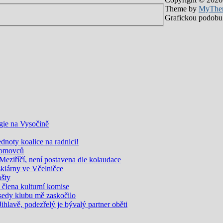
Theme by
MyThe
Grafickou podobu 
gie na Vysočině
noty koalice na radnici!
zdomovců
eziříčí, není postavena dle kolaudace
sklárny ve Včelničce
ošty
i člena kulturní komise
edy klubu mě zaskočilo
Jihlavě, podezřelý je bývalý partner oběti