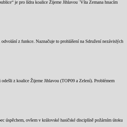
ublice“ je pro lídra koalice Žijeme Jihlavou ¨Víta Zemana hnacím
 odvolání z funkce. Naznačuje to prohlášení na Sdružení nezávislých
áti odešli z koalice Žijeme Jihlavou (TOP09 a Zelení). Problémem
bec úspěchem, ovšem v královské hasičské disciplíně požárním útoku