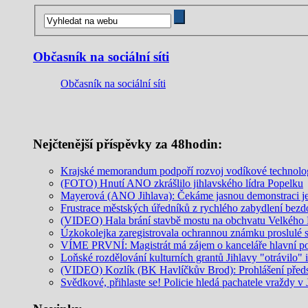
Občasník na sociální síti
Občasník na sociální síti
Nejčtenější příspěvky za 48hodin:
Krajské memorandum podpoří rozvoj vodíkové technolo
(FOTO) Hnutí ANO zkrášlilo jihlavského lídra Popelku
Mayerová (ANO Jihlava): Čekáme jasnou demonstraci jed
Frustrace městských úředníků z rychlého zabydlení be
(VIDEO) Hala brání stavbě mostu na obchvatu Velkého M
Úzkokolejka zaregistrovala ochrannou známku proslulé 
VÍME PRVNÍ: Magistrát má zájem o kanceláře hlavní p
Loňské rozdělování kulturních grantů Jihlavy "otrávilo" 
(VIDEO) Kozlík (BK Havlíčkův Brod): Prohlášení předs
Svědkové, přihlaste se! Policie hledá pachatele vraždy v 