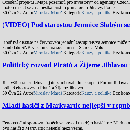
Ocenění projektu „Mapa pozemků pro investory“ od agentury Czechinve
motorem stát se z náměstka příštím primátorem Jihlavy. Podle
30 Čvn 22
Autor
Miroslav Mareš
Kategorie
Kauzy a politika
Bez kome
(VIDEO) Pod starostou Jemnice Slabým se
Bouřlivá diskuse na červnovém jednání zastupitelstva Jemnice může 
kandidátů SNK v Jemnici na sociální síti. Starosta Miloň
30 Čvn 22
Autor
Miroslav Mareš
Kategorie
Kauzy a politika
Bez kome
Politický rozvod Pirátů a Žijeme Jihlavou
Jihlavští piráti se letos na jaře zamilovali do uskupení Fórum Jihlav
politického rozvodu Pirátů a Žijeme Jihlavou
30 Čvn 22
Autor
Miroslav Mareš
Kategorie
Kauzy a politika
Bez kome
Mladí hasiči z Markvartic nejlepší v repub
Fenomenální sportovní úspěch se povedl mladým hasičům z Markvartic
byli hasiči z Markvartic nejlepší mezi všemi.