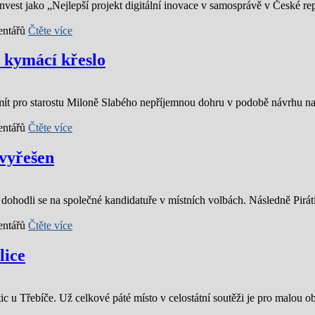
st jako „Nejlepší projekt digitální inovace v samosprávě v České rep
ntářů
Čtěte více
 kymácí křeslo
mít pro starostu Miloně Slabého nepříjemnou dohru v podobě návrhu na
ntářů
Čtěte více
 vyřešen
a a dohodli se na společné kandidatuře v místních volbách. Následně Pir
ntářů
Čtěte více
lice
 u Třebíče. Už celkové páté místo v celostátní soutěži je pro malou o