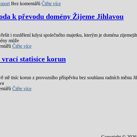
sport
Bez komentářů
Čtěte více
shoda k převodu domény Žijeme Jihlavou
vyřešit i rozdělení kdysi společného majetku, kterým je doména zijeme
omény může
ntářů
Čtěte více
vrací statisíce korun
ě stě tisíc korun z provozního příspěvku bez souhlasu radních města J
va
ntářů
Čtěte více
Copyright © 2026