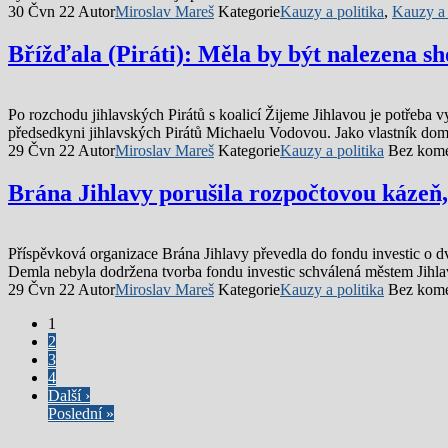
30 Čvn 22
Autor
Miroslav Mareš
Kategorie
Kauzy a politika
,
Kauzy a 
Břížďala (Piráti): Měla by být nalezena 
Po rozchodu jihlavských Pirátů s koalicí Žijeme Jihlavou je potřeba 
předsedkyni jihlavských Pirátů Michaelu Vodovou. Jako vlastník d
29 Čvn 22
Autor
Miroslav Mareš
Kategorie
Kauzy a politika
Bez kome
Brána Jihlavy porušila rozpočtovou kázeň, 
Příspěvková organizace Brána Jihlavy převedla do fondu investic o dv
Demla nebyla dodržena tvorba fondu investic schválená městem Jihla
29 Čvn 22
Autor
Miroslav Mareš
Kategorie
Kauzy a politika
Bez kome
1
2
3
4
Další ›
Poslední »