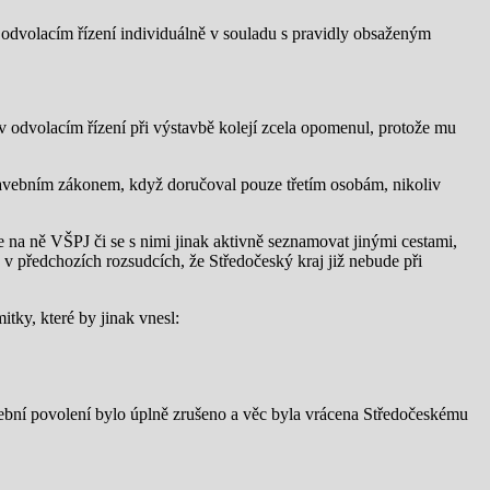
odvolacím řízení individuálně v souladu s pravidly obsaženým
 odvolacím řízení při výstavbě kolejí zcela opomenul, protože mu
stavebním zákonem, když doručoval pouze třetím osobám, nikoliv
 na ně VŠPJ či se s nimi jinak aktivně seznamovat jinými cestami,
 v předchozích rozsudcích, že Středočeský kraj již nebude při
ky, které by jinak vnesl:
ební povolení bylo úplně zrušeno a věc byla vrácena Středočeskému