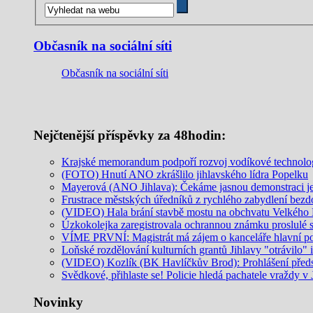
Občasník na sociální síti
Občasník na sociální síti
Nejčtenější příspěvky za 48hodin:
Krajské memorandum podpoří rozvoj vodíkové technolo
(FOTO) Hnutí ANO zkrášlilo jihlavského lídra Popelku
Mayerová (ANO Jihlava): Čekáme jasnou demonstraci jed
Frustrace městských úředníků z rychlého zabydlení be
(VIDEO) Hala brání stavbě mostu na obchvatu Velkého M
Úzkokolejka zaregistrovala ochrannou známku proslulé 
VÍME PRVNÍ: Magistrát má zájem o kanceláře hlavní p
Loňské rozdělování kulturních grantů Jihlavy "otrávilo" 
(VIDEO) Kozlík (BK Havlíčkův Brod): Prohlášení předs
Svědkové, přihlaste se! Policie hledá pachatele vraždy v 
Novinky