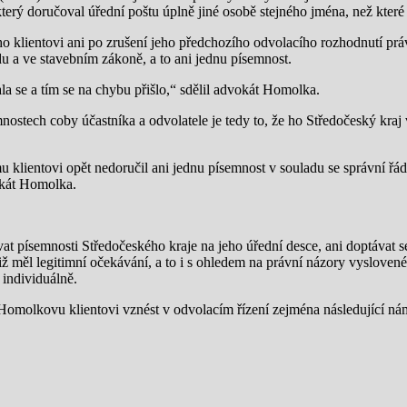
terý doručoval úřední poštu úplně jiné osobě stejného jména, než které
o klientovi ani po zrušení jeho předchozího odvolacího rozhodnutí pr
 a ve stavebním zákoně, a to ani jednu písemnost.
a se a tím se na chybu přišlo,“ sdělil advokát Homolka.
tech coby účastníka a odvolatele je tedy to, že ho Středočeský kraj v
mu klientovi opět nedoručil ani jednu písemnost v souladu se správní 
okát Homolka.
t písemnosti Středočeského kraje na jeho úřední desce, ani doptávat se
ž měl legitimní očekávání, a to i s ohledem na právní názory vyslovené
individuálně.
molkovu klientovi vznést v odvolacím řízení zejména následující námit