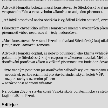
Advokát Homolka bohužel musel konstatovat, že Středočeský kraj mu 
ve správním řádu a ve stavebním zákoně, a to ani jednu písemnost.
„Až když nesprávná osoba obdržela k vyjádření žalobu sousedů, ozval
Důsledkem chybějícího určení Homolkova klienta v uvedených písemnos
písemnosti vůbec neadresoval – tedy nedoručoval.
„Musí konstatovat, že v rámci řízení o odvolání Středočeský kraj ni
jemu,“ dodal advokát Homolka.
Advokát Homolka doplnil, že nebylo povinností jeho klienta vyhledáva
pokud mu je Středočeský kraj v rozporu se zákonem nezaslal. Měl toti
doručování porušovat zákon a veškeré písemnosti mu bude doručovat 
Tímto vadným postupem při doručování Středočeský kraj znemožnil Ho
– nedostatek parkovacích míst pro stavbu studentských kolejí VŠPJ
– rozpor stavby s územním plánem
– nezákonnost náhradní výsadby
Na podzim 2025 je stavba kolejí Vysoké školy polytechnické ve stad
kraji k dalšímu řízení.
Sdílejte: