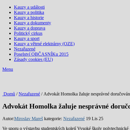
Kauzy a události
Kauzy a politika
Kauzy a historie
Kauzy a dokumenty
Kauzy a doprava
Politický cirkus
Kauzy a sport
Kauzy a větrné elektrárny (OZE)
Nezařazené
Poselství OBČASNÍKu 2015
Zásady cookies (EU)
Menu
Domů
/
Nezařazené
/ Advokát Homolka žaluje nesprávné doručování
Advokát Homolka žaluje nesprávné doručo
Autor:
Miroslav Mareš
kategorie:
Nezařazené
19 Lis 25
Ve sporu o výstavbu studentských kolejí Vysoké školy polytechnické (