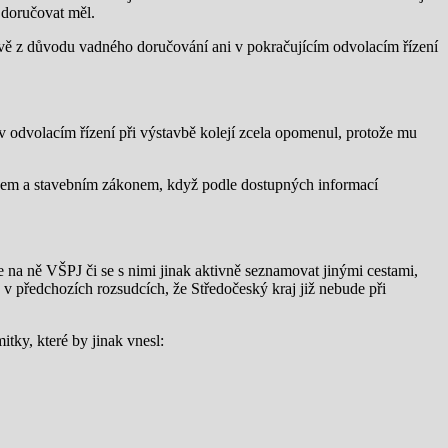
 doručovat měl.
ávě z důvodu vadného doručování ani v pokračujícím odvolacím řízení
 odvolacím řízení při výstavbě kolejí zcela opomenul, protože mu
řádem a stavebním zákonem, když podle dostupných informací
 na ně VŠPJ či se s nimi jinak aktivně seznamovat jinými cestami,
 v předchozích rozsudcích, že Středočeský kraj již nebude při
ky, které by jinak vnesl: