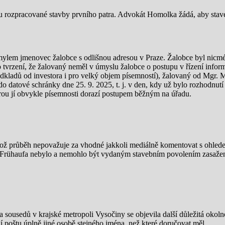
iu rozpracované stavby prvního patra. Advokát Homolka žádá, aby stav
 omylem jmenovec žalobce s odlišnou adresou v Praze. Žalobce byl nic
vrzení, že žalovaný neměl v úmyslu žalobce o postupu v řízení inform
ladů od investora i pro velký objem písemností), žalovaný od Mgr. Mi
 datové schránky dne 25. 9. 2025, t. j. v den, kdy už bylo rozhodnutí
terou jí obvykle písemnosti dorazí postupem běžným na úřadu.
jehož průběh nepovažuje za vhodné jakkoli mediálně komentovat s ohled
a Frühaufa nebylo a nemohlo být vydaným stavebním povolením zasažen
 sousedů v krajské metropoli Vysočiny se objevila další důležitá okol
í poštu úplně jiné osobě stejného jména, než které doručovat měl.