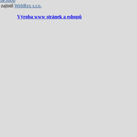
meShop
zajistil
WebRex s.r.o.
Výroba www stránek a eshopů