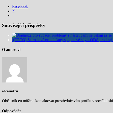
Facebook
X
Související příspěvky
(FOTO) Starostové pro občany spojili své síly s ODS pro kra
O autorovi
obcasnikeu
Občasník.eu můžete kontaktovat prostřednictvím profilu v sociální síti
Odpovědět