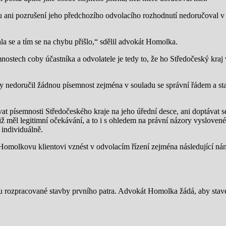
ani pozrušení jeho předchozího odvolacího rozhodnutí nedoručoval v 
a se a tím se na chybu přišlo,“ sdělil advokát Homolka.
tech coby účastníka a odvolatele je tedy to, že ho Středočeský kraj v
kdy nedoručil žádnou písemnost zejména v souladu se správní řádem a 
t písemnosti Středočeského kraje na jeho úřední desce, ani doptávat se
ž měl legitimní očekávání, a to i s ohledem na právní názory vyslovené
individuálně.
molkovu klientovi vznést v odvolacím řízení zejména následující námit
iu rozpracované stavby prvního patra. Advokát Homolka žádá, aby stav