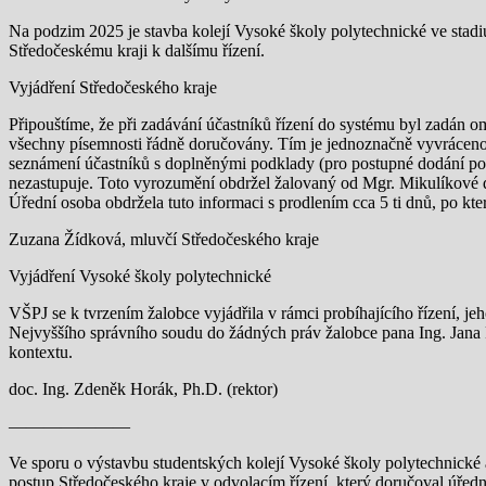
Na podzim 2025 je stavba kolejí Vysoké školy polytechnické ve stad
Středočeskému kraji k dalšímu řízení.
Vyjádření Středočeského kraje
Připouštíme, že při zadávání účastníků řízení do systému byl zadán
všechny písemnosti řádně doručovány. Tím je jednoznačně vyvráceno t
seznámení účastníků s doplněnými podklady (pro postupné dodání podk
nezastupuje. Toto vyrozumění obdržel žalovaný od Mgr. Mikulíkové do
Úřední osoba obdržela tuto informaci s prodlením cca 5 ti dnů, po k
Zuzana Žídková, mluvčí Středočeského kraje
Vyjádření Vysoké školy polytechnické
VŠPJ se k tvrzením žalobce vyjádřila v rámci probíhajícího řízení, 
Nejvyššího správního soudu do žádných práv žalobce pana Ing. Jan
kontextu.
doc. Ing. Zdeněk Horák, Ph.D. (rektor)
———————
Ve sporu o výstavbu studentských kolejí Vysoké školy polytechnické a
postup Středočeského kraje v odvolacím řízení, který doručoval úředn