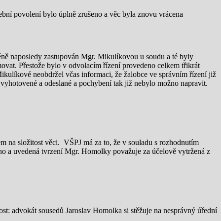
ební povolení bylo úplně zrušeno a věc byla znovu vrácena
méně naposledy zastupován Mgr. Mikulíkovou u soudu a té byly
ovat. Přestože bylo v odvolacím řízení provedeno celkem třikrát
kulíkové neobdržel včas informaci, že žalobce ve správním řízení již
 vyhotovené a odeslané a pochybení tak již nebylo možno napravit.
em na složitost věci. VŠPJ má za to, že v souladu s rozhodnutím
o a uvedená tvrzení Mgr. Homolky považuje za účelově vytržená z
nost: advokát sousedů Jaroslav Homolka si stěžuje na nesprávný úřední