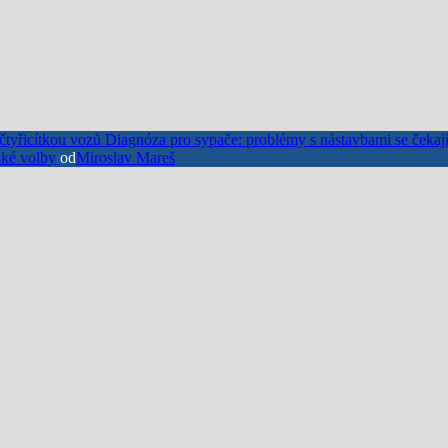
Diagnóza pro sypače: problémy s nástavbami se čekají
jské volby
od
Miroslav Mareš