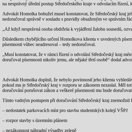
na nesprávný úřední postup Středočeského kraje v odvolacím řízení, k
Advokát Homolka bohužel musel konstatovat, že Středočeský kraj jeh
nedoručoval správně v souladu s pravidly obsaženým ve správním řádu
„Až když nesprávná osoba obdržela k vyjádření žalobu sousedů, ozval
Důsledkem chybějícího určení Homolkova klienta v uvedených písemnos
písemnosti vůbec neadresoval – tedy nedoručoval.
„Musí konstatovat, že v rámci řízení o odvolání Středočeský kraj mé
doručoval písemnosti nikoliv jemu, ale nějaké třetí osobě“ dodal adv
Advokát Homolka doplnil, že nebylo povinností jeho klienta vyhledáva
pokud mu je Středočeský kraj v rozporu se zákonem nezaslal. Měl toti
doručování porušovat zákon a veškeré písemnosti mu bude doručovat 
Tímto vadným postupem při doručování Středočeský kraj znemožnil Ho
– nedostatek parkovacích míst pro stavbu studentských kolejí VŠPJ
– rozpor stavby s územním plánem
– nezákonnost náhradní výsadby zeleně