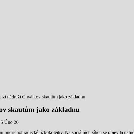
ízí nádraží Chválkov skautům jako základnu
ov skautům jako základnu
25 Úno 26
í jindřichohradecké úzkokolejky. Na sociálních sítích se objevila na