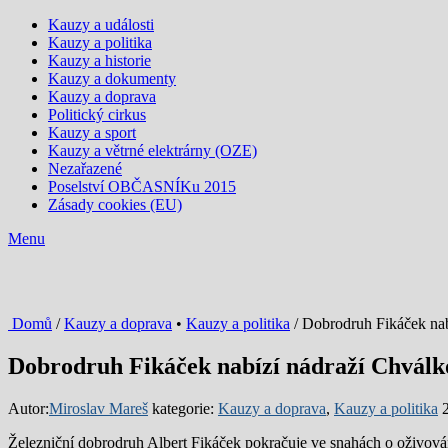
Kauzy a události
Kauzy a politika
Kauzy a historie
Kauzy a dokumenty
Kauzy a doprava
Politický cirkus
Kauzy a sport
Kauzy a větrné elektrárny (OZE)
Nezařazené
Poselství OBČASNÍKu 2015
Zásady cookies (EU)
Menu
Domů
/
Kauzy a doprava
•
Kauzy a politika
/ Dobrodruh Fikáček nab
Dobrodruh Fikáček nabízí nádraží Chválk
Autor:
Miroslav Mareš
kategorie:
Kauzy a doprava
,
Kauzy a politika
Železniční dobrodruh Albert Fikáček pokračuje ve snahách o oživován