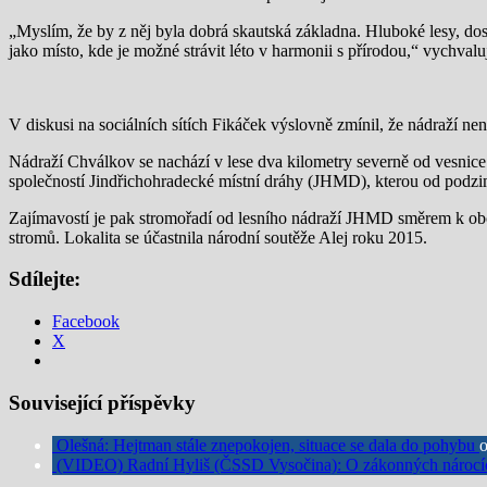
„Myslím, že by z něj byla dobrá skautská základna. Hluboké lesy, dos
jako místo, kde je možné strávit léto v harmonii s přírodou,“ vychval
V diskusi na sociálních sítích Fikáček výslovně zmínil, že nádraží ne
Nádraží Chválkov se nachází v lese dva kilometry severně od vesni
společností Jindřichohradecké místní dráhy (JHMD), kterou od podzi
Zajímavostí je pak stromořadí od lesního nádraží JHMD směrem k obci s
stromů. Lokalita se účastnila národní soutěže Alej roku 2015.
Sdílejte:
Facebook
X
Související příspěvky
Olešná: Hejtman stále znepokojen, situace se dala do pohybu
(VIDEO) Radní Hyliš (ČSSD Vysočina): O zákonných nárocíc