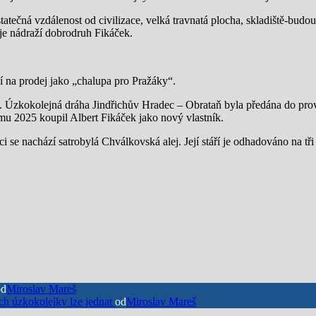
tatečná vzdálenost od civilizace, velká travnatá plocha, skladiště-bud
uje nádraží dobrodruh Fikáček.
ní na prodej jako „chalupa pro Pražáky“.
ce. Úzkokolejná dráha Jindřichův Hradec – Obrataň byla předána do p
mu 2025 koupil Albert Fikáček jako nový vlastník.
e nachází satrobylá Chválkovská alej. Její stáří je odhadováno na tři st
od
Miroslav Mareš
h úzkokolejky lze jednat
od
Miroslav Mareš