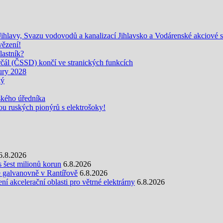
lavy, Svazu vodovodů a kanalizací Jihlavsko a Vodárenské akciové spo
vězení!
lastník?
l (ČSSD) končí ve stranických funkcích
ury 2028
ký
jského úředníka
u ruských pionýrů s elektrošoky!
6.8.2026
s šest milionů korun
6.8.2026
e galvanovně v Rantířově
6.8.2026
 akcelerační oblasti pro větrné elektrárny
6.8.2026