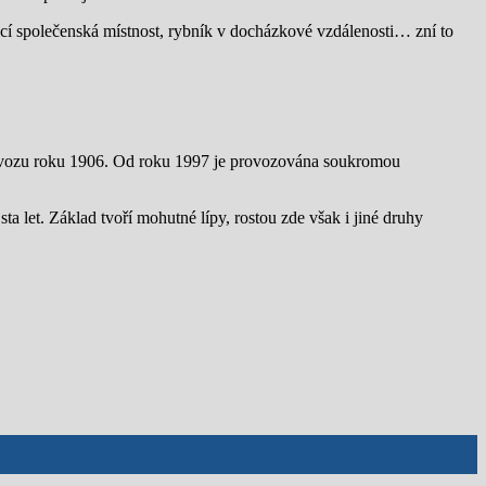
oucí společenská místnost, rybník v docházkové vzdálenosti… zní to
rovozu roku 1906. Od roku 1997 je provozována soukromou
a let. Základ tvoří mohutné lípy, rostou zde však i jiné druhy