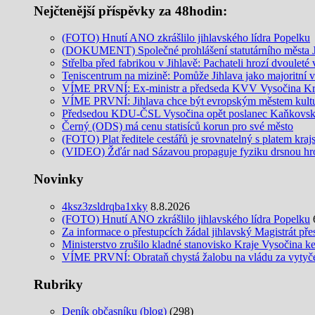
Nejčtenější příspěvky za 48hodin:
(FOTO) Hnutí ANO zkrášlilo jihlavského lídra Popelku
(DOKUMENT) Společné prohlášení statutárního města Jih
Střelba před fabrikou v Jihlavě: Pachateli hrozí dvouleté 
Teniscentrum na mizině: Pomůže Jihlava jako majoritní v
VÍME PRVNÍ: Ex-ministr a předseda KVV Vysočina Krčá
VÍME PRVNÍ: Jihlava chce být evropským městem kult
Předsedou KDU-ČSL Vysočina opět poslanec Kaňkovs
Černý (ODS) má cenu statisíců korun pro své město
(FOTO) Plat ředitele cestářů je srovnatelný s platem kra
(VIDEO) Žďár nad Sázavou propaguje fyziku drsnou hro
Novinky
4ksz3zsldrqba1xky
8.8.2026
(FOTO) Hnutí ANO zkrášlilo jihlavského lídra Popelku
Za informace o přestupcích žádal jihlavský Magistrát pře
Ministerstvo zrušilo kladné stanovisko Kraje Vysočina k
VÍME PRVNÍ: Obrataň chystá žalobu na vládu za vytyčení
Rubriky
Deník občasníku (blog)
(298)