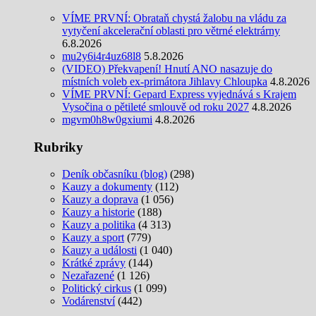
VÍME PRVNÍ: Obrataň chystá žalobu na vládu za
vytyčení akcelerační oblasti pro větrné elektrárny
6.8.2026
mu2y6i4r4uz68l8
5.8.2026
(VIDEO) Překvapení! Hnutí ANO nasazuje do
místních voleb ex-primátora Jihlavy Chloupka
4.8.2026
VÍME PRVNÍ: Gepard Express vyjednává s Krajem
Vysočina o pětileté smlouvě od roku 2027
4.8.2026
mgvm0h8w0gxiumi
4.8.2026
Rubriky
Deník občasníku (blog)
(298)
Kauzy a dokumenty
(112)
Kauzy a doprava
(1 056)
Kauzy a historie
(188)
Kauzy a politika
(4 313)
Kauzy a sport
(779)
Kauzy a události
(1 040)
Krátké zprávy
(144)
Nezařazené
(1 126)
Politický cirkus
(1 099)
Vodárenství
(442)