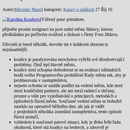
Autor:
Miroslav Mareš
kategorie:
Kauzy a události
27 Říj 16
Vážený pane primátore,
přijměte prosím rezignaci na post radní města Jihlavy, kterou
předkládám po pečlivém uvážení a diskusi s členy Fora Jihlava.
Důvodů je hned několik, dovolte mi v krátkosti shrnout ty
nejzásadnější:
koalice je paralyzována neochotou vyřešit své dlouhotrvající
problémy, čímž trpí hlavně město,
koalice není schopna dohodnout se na realizaci základních
bodů svého Programového prohlášení Rady města tak, aby je
prohlasovala v zastupitelstvu,
nejsem ochotna se nadále podílet na vedení města, kde není
mezi koaličními partnery, ale ani mezi radnicí a občany,
prostor a vůle pro vyjednávání o principech, metodách a
způsobech řízení města. Současné vedení města se bohužel
zaseklo na operativě běžného dne, ale jak je vidět
z posledních několika zasedání zastupitelstva, tento způsob
řízení nestačí,
vzhledem k současné patové situaci, kdy je třeba řešit řadu
okolností, které má koalice na bedrech, a zároveň je