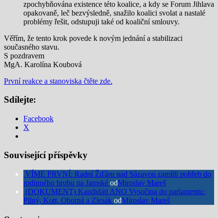
zpochybňována existence této koalice, a kdy se Forum Jihlava
opakovaně, leč bezvýsledně, snažilo koalici svolat a nastalé
problémy řešit, odstupuji také od koaliční smlouvy.
Věřím, že tento krok povede k novým jednání a stabilizaci
současného stavu.
S pozdravem
MgA. Karolína Koubová
První reakce a stanoviska čtěte zde.
Sdílejte:
Facebook
X
Související příspěvky
VÍME PRVNÍ: Radní Žďáru nad Sázavou zamítli pohřeb do
rodinného hrobu na Jamské
od
Miroslav Mareš
(DOKUMENT) Kandidáti ANO Vysočina do parlamentu:
Pilný, Kott, Oborná a Zlesák
od
Miroslav Mareš