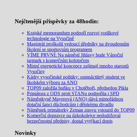
Nejčtenější příspěvky za 48hodin:
Krajské memorandum podpoří rozvoj vodíkové
technologie na Vysočině
Magistrát proškolil vedoucí úředníky na dvoudenním
školení se sportovním programem
VÍME PRVNÍ: Na náměstí Jihlavy bude Vánoční
jarmark s komerčním kolotočem
Místní energetické koncepce zajímají mnoho starostů
Vysočiny
Kádry vysočinské politiky: osmnáctiletý student ve
školském výboru za ANO
TOP09 založila buňku v Chotěboři, předsedou Pikla
Primátora z ODS proti STANu podpořila i SPD
Náměstkyně Mayerová (ANO) dává mimořádnou
dotační šanci důchodcům i dětskému divadlu
Náměstek primátorky Zeman znovu vstoupil do TOP09
Komerční dopravce na úzkokolejce nedodržoval
bezpečnostní předpisy, dostal vytýkací dopis
Novinky