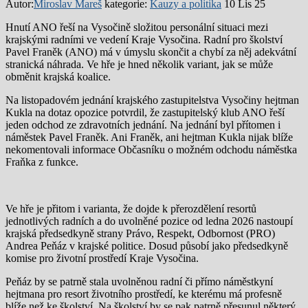
Autor:
Miroslav Mareš
kategorie:
Kauzy a politika
10 Lis 25
Hnutí ANO řeší na Vysočině složitou personální situaci mezi
krajskými radními ve vedení Kraje Vysočina. Radní pro školství
Pavel Franěk (ANO) má v úmyslu skončit a chybí za něj adekvátní
stranická náhrada. Ve hře je hned několik variant, jak se může
obměnit krajská koalice.
Na listopadovém jednání krajského zastupitelstva Vysočiny hejtman
Kukla na dotaz opozice potvrdil, že zastupitelský klub ANO řeší
jeden odchod ze zdravotních jednání. Na jednání byl přítomen i
náměstek Pavel Franěk. Ani Franěk, ani hejtman Kukla nijak blíže
nekomentovali informace Občasníku o možném odchodu náměstka
Fraňka z funkce.
Ve hře je přitom i varianta, že dojde k přerozdělení resortů
jednotlivých radních a do uvolněné pozice od ledna 2026 nastoupí
krajská předsedkyně strany Právo, Respekt, Odbornost (PRO)
Andrea Peňáz v krajské politice. Dosud působí jako předsedkyně
komise pro životní prostředí Kraje Vysočina.
Peňáz by se patrně stala uvolněnou radní či přímo náměstkyní
hejtmana pro resort životního prostředí, ke kterému má profesně
blíže než ke školství. Na školství by se pak patrně přesunul některý