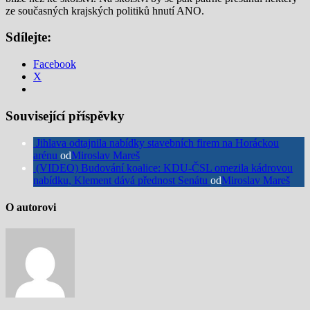
ze současných krajských politiků hnutí ANO.
Sdílejte:
Facebook
X
Související příspěvky
Jihlava odtajnila nabídky stavebních firem na Horáckou
arénu
od
Miroslav Mareš
(VIDEO) Budování koalice: KDU-ČSL omezila kádrovou
nabídku, Klement dává přednost Senátu
od
Miroslav Mareš
O autorovi