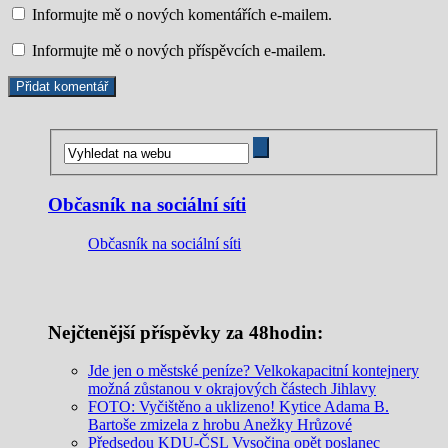
Informujte mě o nových komentářích e-mailem.
Informujte mě o nových příspěvcích e-mailem.
Občasník na sociální síti
Občasník na sociální síti
Nejčtenější příspěvky za 48hodin:
Jde jen o městské peníze? Velkokapacitní kontejnery
možná zůstanou v okrajových částech Jihlavy
FOTO: Vyčištěno a uklizeno! Kytice Adama B.
Bartoše zmizela z hrobu Anežky Hrůzové
Předsedou KDU-ČSL Vysočina opět poslanec