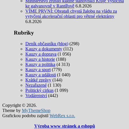
Ministerstvo zrušilo kladné stanovisko Kraje Vysočina
ke galvanovně v Rantířově
6.8.2026
VÍME PRVNÍ: Obrataň chystá žalobu na vládu za
vytyčení akcelerační oblasti pro větrné elektrárny
6.8.2026
Rubriky
Deník občasníku (blog)
(298)
Kauzy a dokumenty
(112)
Kauzy a doprava
(1 056)
Kauzy a historie
(188)
Kauzy a politika
(4 313)
Kauzy a sport
(779)
Kauzy a události
(1 040)
Krátké zprávy
(144)
Nezařazené
(1 130)
Politický cirkus
(1 099)
Vodárenství
(442)
Copyright © 2026.
Theme by
MyThemeShop
Grafickou podobu zajistil
WebRex s.r.o.
Výroba www stránek a eshopů