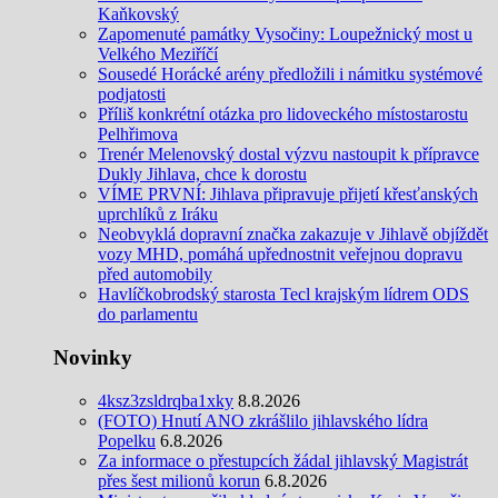
Kaňkovský
Zapomenuté památky Vysočiny: Loupežnický most u
Velkého Meziříčí
Sousedé Horácké arény předložili i námitku systémové
podjatosti
Příliš konkrétní otázka pro lidoveckého místostarostu
Pelhřimova
Trenér Melenovský dostal výzvu nastoupit k přípravce
Dukly Jihlava, chce k dorostu
VÍME PRVNÍ: Jihlava připravuje přijetí křesťanských
uprchlíků z Iráku
Neobvyklá dopravní značka zakazuje v Jihlavě objíždět
vozy MHD, pomáhá upřednostnit veřejnou dopravu
před automobily
Havlíčkobrodský starosta Tecl krajským lídrem ODS
do parlamentu
Novinky
4ksz3zsldrqba1xky
8.8.2026
(FOTO) Hnutí ANO zkrášlilo jihlavského lídra
Popelku
6.8.2026
Za informace o přestupcích žádal jihlavský Magistrát
přes šest milionů korun
6.8.2026