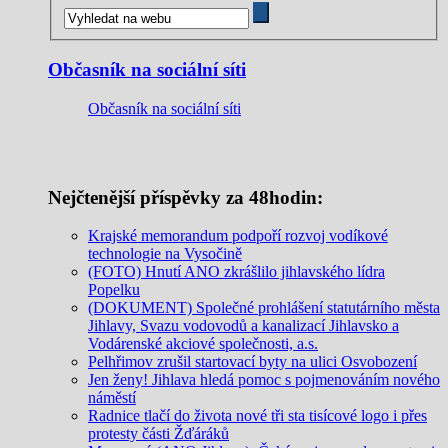
Občasník na sociální síti
Občasník na sociální síti
Nejčtenější příspěvky za 48hodin:
Krajské memorandum podpoří rozvoj vodíkové
technologie na Vysočině
(FOTO) Hnutí ANO zkrášlilo jihlavského lídra
Popelku
(DOKUMENT) Společné prohlášení statutárního města
Jihlavy, Svazu vodovodů a kanalizací Jihlavsko a
Vodárenské akciové společnosti, a.s.
Pelhřimov zrušil startovací byty na ulici Osvobození
Jen ženy! Jihlava hledá pomoc s pojmenováním nového
náměstí
Radnice tlačí do života nové tři sta tisícové logo i přes
protesty části Žďáráků