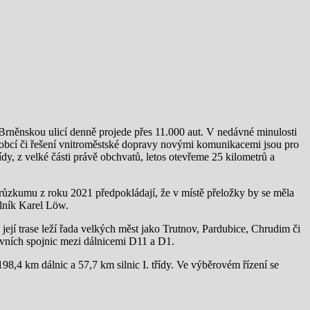
 Brněnskou ulicí denně projede přes 11.000 aut. V nedávné minulosti
 obcí či řešení vnitroměstské dopravy novými komunikacemi jsou pro
řídy, z velké části právě obchvatů, letos otevřeme 25 kilometrů a
růzkumu z roku 2021 předpokládají, že v místě přeložky by se měla
slník Karel Löw.
její trase leží řada velkých měst jako Trutnov, Pardubice, Chrudim či
lavních spojnic mezi dálnicemi D11 a D1.
198,4 km dálnic a 57,7 km silnic I. třídy. Ve výběrovém řízení se