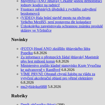
Mayerová (ANO Jihlava): Čekáme jasnou demonstraci
jednoty koalice na radnici!
Frustrace městských úředníků z rychlého zabydlení
bezdomovců
(VIDEO) Hala brání stavbě mostu na obchvatu
Velkého Meziříčí, není postavena dle kolaudace
Úzkokolejka zaregistrovala ochrannou známku proslulé
sklárny ve Včelničce
Novinky
(FOTO) Hnutí ANO zkrášlilo jihlavského lídra
Popelku
6.8.2026
Za informace o přestupcích žádal jihlavský Magistrát
přes šest milionů korun
6.8.2026
Ministerstvo zrušilo kladné stanovisko Kraje Vysočina
ke galvanovně v Rantířově
6.8.2026
VÍME PRVNÍ: Obrataň chystá žalobu na vládu za
vytyčení akcelerační oblasti pro větrné elektrárny
6.8.2026
mu2y6i4r4uz68l8
5.8.2026
Rubriky
Deník občasníku (blog)
(298)