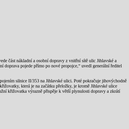
de část nákladní a osobní dopravy z vnitřní sítě ulic Jihlavské a
í doprava pojede přímo po nové propojce,“ uvedl generální ředitel
jením silnice II/353 na Jihlavské ulici. Poté pokračuje jihovýchodně
ižovatky, která je na začátku přeložky, je kromě Jihlavské ulice
žní křižovatka výrazně přispěje k větší plynulosti dopravy a zkrátí