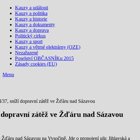
Kauzy a události
Kauzy a politika
Kauzy a historie
Kauzy a dokumenty
Kauzy a doprava
Politický cirkus
Kauzy a sport
Kauzy a větrné elektrárny (OZE)
Nezařazené
Poselství OBČASNÍKu 2015
Zásady cookies (EU)
Menu
u I/37, sníží dopravní zátěž ve Žďáru nad Sázavou
íží dopravní zátěž ve Žďáru nad Sázavou
ve Žďáru nad Sázavou na Vysočině. Jde o propojení ulic Jihlavská a