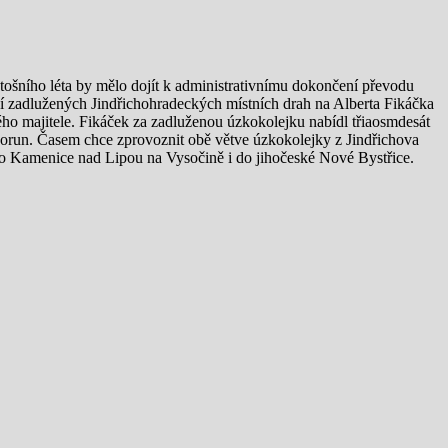
ošního léta by mělo dojít k administrativnímu dokončení převodu
ví zadlužených Jindřichohradeckých místních drah na Alberta Fikáčka
ho majitele. Fikáček za zadluženou úzkokolejku nabídl třiaosmdesát
orun. Časem chce zprovoznit obě větve úzkokolejky z Jindřichova
o Kamenice nad Lipou na Vysočině i do jihočeské Nové Bystřice.