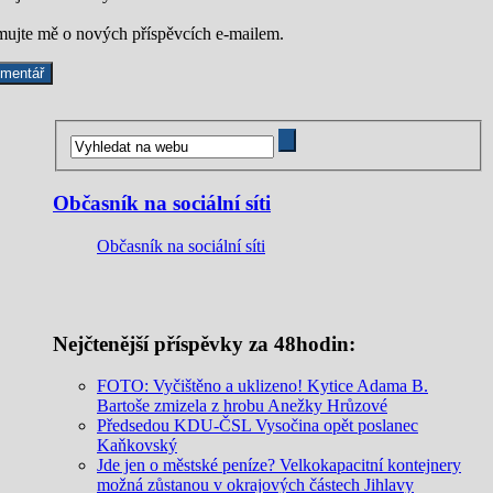
mujte mě o nových příspěvcích e-mailem.
Občasník na sociální síti
Občasník na sociální síti
Nejčtenější příspěvky za 48hodin:
FOTO: Vyčištěno a uklizeno! Kytice Adama B.
Bartoše zmizela z hrobu Anežky Hrůzové
Předsedou KDU-ČSL Vysočina opět poslanec
Kaňkovský
Jde jen o městské peníze? Velkokapacitní kontejnery
možná zůstanou v okrajových částech Jihlavy