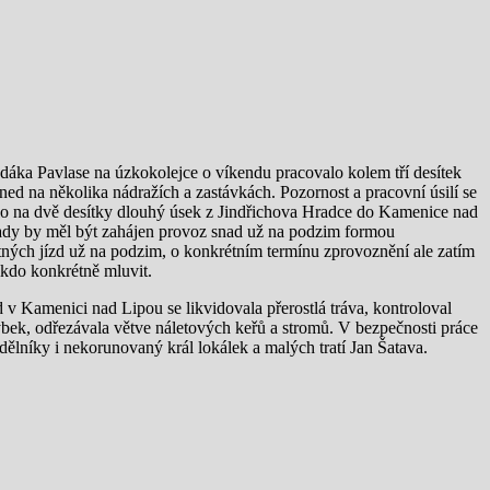
dáka Pavlase na úzkokolejce o víkendu pracovalo kolem tří desítek
ned na několika nádražích a zastávkách. Pozornost a pracovní úsilí se
lo na dvě desítky dlouhý úsek z Jindřichova Hradce do Kamenice nad
ady by měl být zahájen provoz snad už na podzim formou
stných jízd už na podzim, o konkrétním termínu zprovoznění ale zatím
kdo konkrétně mluvit.
 v Kamenici nad Lipou se likvidovala přerostlá tráva, kontroloval
bek, odřezávala větve náletových keřů a stromů. V bezpečnosti práce
 dělníky i nekorunovaný král lokálek a malých tratí Jan Šatava.