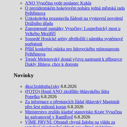
ANO Vysočina vede poslanec Kukla
O prezidentském hokejovém poháru jedná městská rada
Pelhřimova
Úzkokolejka pozastavila žádosti na vystavení povolení
Drážního úřadu
Zapomenuté památky Vysočiny: Loupežnický most u
Velkého Meziříčí
Sousedé Horácké arény předložili i námitku systémové
podjatosti
Příliš konkrétní otázka pro lidoveckého místostarostu
Pelhřimova
Trenér Melenovský dostal výzvu nastoupit k přípravce
Dukly Jihlava, chce k dorostu
Novinky
4ksz3zsldrqba1xky
8.8.2026
(FOTO) Hnutí ANO zkrášlilo jihlavského lídra
Popelku
6.8.2026
Za informace o přestupcích žádal jihlavský Magistrát
přes šest milionů korun
6.8.2026
Ministerstvo zrušilo kladné stanovisko Kraje Vysočina
ke galvanovně v Rantířově
6.8.2026
VÍME PRVNÍ: Obrataň chystá žalobu na vládu za