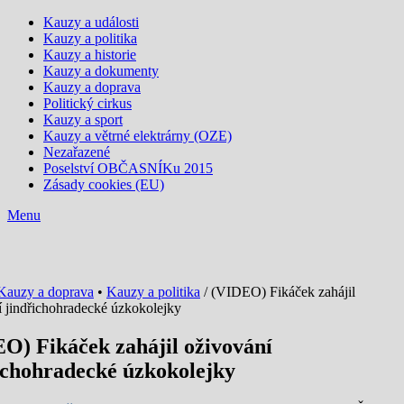
Kauzy a události
Kauzy a politika
Kauzy a historie
Kauzy a dokumenty
Kauzy a doprava
Politický cirkus
Kauzy a sport
Kauzy a větrné elektrárny (OZE)
Nezařazené
Poselství OBČASNÍKu 2015
Zásady cookies (EU)
Menu
Kauzy a doprava
•
Kauzy a politika
/ (VIDEO) Fikáček zahájil
í jindřichohradecké úzkokolejky
O) Fikáček zahájil oživování
ichohradecké úzkokolejky