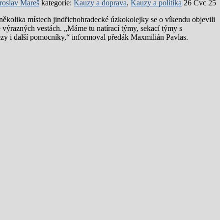
roslav Mareš
kategorie:
Kauzy a doprava
,
Kauzy a politika
26 Čvc 25
ěkolika místech jindřichohradecké úzkokolejky se o víkendu objevili
e výrazných vestách. „Máme tu natírací týmy, sekací týmy s
zy i další pomocníky,“ informoval předák Maxmilián Pavlas.