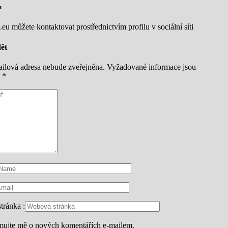
u
eu můžete kontaktovat prostřednictvím profilu v sociální síti
ět
ilová adresa nebude zveřejněna.
Vyžadované informace jsou
y
*
tránka :
mujte mě o nových komentářích e-mailem.