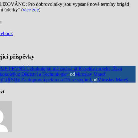
OVÁNO: Pro dobrovolníky jsou vypsané nové termíny brigád
ní úderky“ (
více zde
).
:
cebook
jící příspěvky
ME PRVNÍ: Úzkokolejku má zachránit Kyselův projekt „Živá
kokolejka: Dědictví a Technologie“
od
Miroslav Mareš
dl (ŘSD): Za dopravní peklo na D5 se stydím!
od
Miroslav Mareš
vi