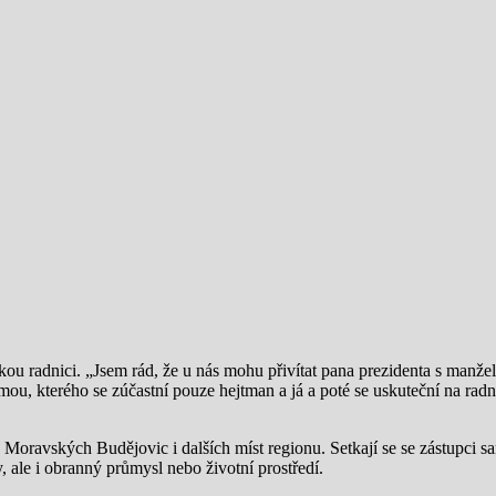
u radnici. „Jsem rád, že u nás mohu přivítat pana prezidenta s manže
u, kterého se zúčastní pouze hejtman a já a poté se uskuteční na radnic
 Moravských Budějovic i dalších míst regionu. Setkají se se zástupci 
ale i obranný průmysl nebo životní prostředí.