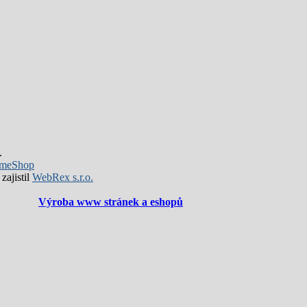
.
meShop
zajistil
WebRex s.r.o.
Výroba www stránek a eshopů