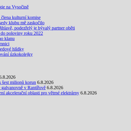
gie na Vysočině
i člena kulturní komise
edy klubu mě zaskočilo
Jihlavě, podezřelý je bývalý partner oběti
 do poloviny roku 2022
ho klanu
mnici
ledové hlídky
vání úzkokolejky
6.8.2026
s šest milionů korun
6.8.2026
e galvanovně v Rantířově
6.8.2026
 akcelerační oblasti pro větrné elektrárny
6.8.2026