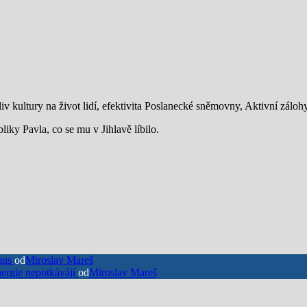
iv kultury na život lidí, efektivita Poslanecké sněmovny, Aktivní zálo
iky Pavla, co se mu v Jihlavě líbilo.
smus
od
Miroslav Mareš
nergie nepotkávájí
od
Miroslav Mareš