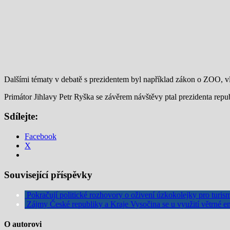
Dalšími tématy v debatě s prezidentem byl například zákon o ZOO, vl
Primátor Jihlavy Petr Ryška se závěrem návštěvy ptal prezidenta republ
Sdílejte:
Facebook
X
Související příspěvky
Pokračují politické rozhovory o oživení úzkokolejky pro turi
Zájmy České republiky a Kraje Vysočina se u využití větrné e
O autorovi