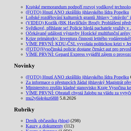
Krajské memorandum podpoří rozvoj vodíkové technolo
(FOTO) Hnutí ANO zkrášlilo jihlavského lídra Popelku
Loňské rozdělování kulturních grantů Jihlavy "otrávilo" 
(VIDEO) Kozlík (BK Havlíčkův Brod): Prohlášení předs
Svědkové, přihlaste se! Policie hledá pachatele vraždy v 
Očekávané události výstavby Horácké multifunční arény
Krize primátorky: Inventura činnosti letitého vodárenské
VÍME PRVNÍ: KDU-ČSL vyvolala politickou krizi v Je
(FOTO)Vysočinská policie dostane čtrnáct aut pro prvos
VÍME PRVNÍ: Gepard Express vyjádřil zájem o provozo
Novinky
(FOTO) Hnutí ANO zkrášlilo jihlavského lídra Popelku
Za informace o přestupcích žádal jihlavský Magistrát pře
Ministerstvo zrušilo kladné stanovisko Kraje Vysočina k
VÍME PRVNÍ: Obrataň chystá žalobu na vládu za vytyčení
mu2y6i4r4uz68l8
5.8.2026
Rubriky
Deník občasníku (blog)
(298)
Kauzy a dokumenty
(112)