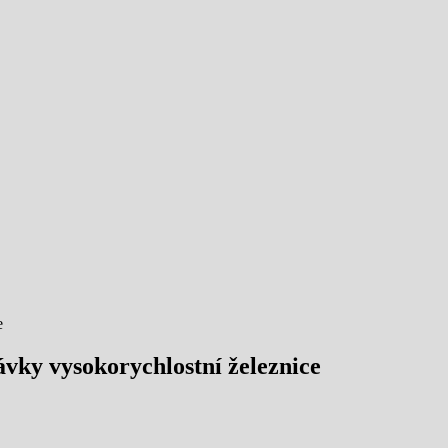
e
ávky vysokorychlostní železnice