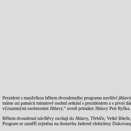
Prezident s manželkou během dvoudenního programu navštíví jihlavsko
máme asi patnácti minutové osobní setkání s prezidentem a s první dámo
významnými osobnostmi Jihlavy,“ uvedl primátor Jihlavy Petr Ryška.
Během dvoudenní návštěvy zavítají do Jihlavy, Třebíče, Velké Bíteše,
Program se zaměří zejména na dostavbu Jaderné elektrárny Dukovany, 