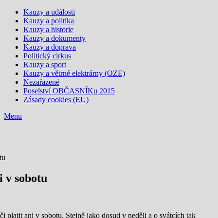
Kauzy a události
Kauzy a politika
Kauzy a historie
Kauzy a dokumenty
Kauzy a doprava
Politický cirkus
Kauzy a sport
Kauzy a větrné elektrárny (OZE)
Nezařazené
Poselství OBČASNÍKu 2015
Zásady cookies (EU)
Menu
tu
i v sobotu
latit ani v sobotu. Stejně jako dosud v neděli a o svátcích tak