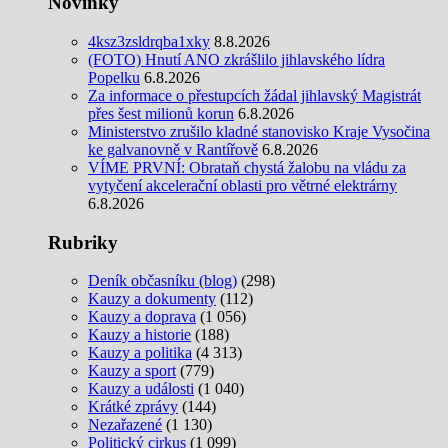
Novinky
4ksz3zsldrqba1xky
8.8.2026
(FOTO) Hnutí ANO zkrášlilo jihlavského lídra
Popelku
6.8.2026
Za informace o přestupcích žádal jihlavský Magistrát
přes šest milionů korun
6.8.2026
Ministerstvo zrušilo kladné stanovisko Kraje Vysočina
ke galvanovně v Rantířově
6.8.2026
VÍME PRVNÍ: Obrataň chystá žalobu na vládu za
vytyčení akcelerační oblasti pro větrné elektrárny
6.8.2026
Rubriky
Deník občasníku (blog)
(298)
Kauzy a dokumenty
(112)
Kauzy a doprava
(1 056)
Kauzy a historie
(188)
Kauzy a politika
(4 313)
Kauzy a sport
(779)
Kauzy a události
(1 040)
Krátké zprávy
(144)
Nezařazené
(1 130)
Politický cirkus
(1 099)