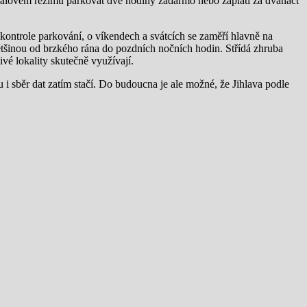
fialovém režimu parkovat dvě hodiny zadarmo nebo zaplatí za dvanáct
e kontrole parkování, o víkendech a svátcích se zaměří hlavně na
většinou od brzkého rána do pozdních nočních hodin. Střídá zhruba
vé lokality skutečně využívají.
 i sběr dat zatím stačí. Do budoucna je ale možné, že Jihlava podle