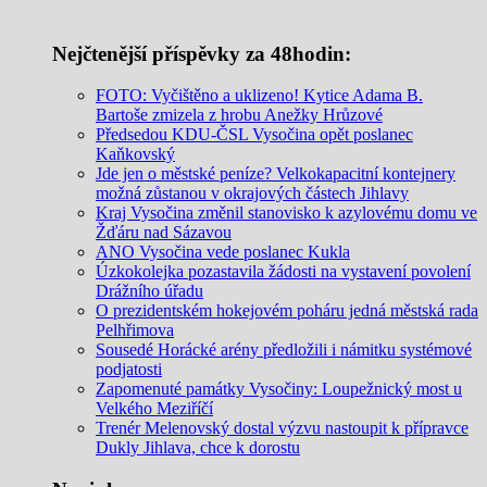
Nejčtenější příspěvky za 48hodin:
FOTO: Vyčištěno a uklizeno! Kytice Adama B.
Bartoše zmizela z hrobu Anežky Hrůzové
Předsedou KDU-ČSL Vysočina opět poslanec
Kaňkovský
Jde jen o městské peníze? Velkokapacitní kontejnery
možná zůstanou v okrajových částech Jihlavy
Kraj Vysočina změnil stanovisko k azylovému domu ve
Žďáru nad Sázavou
ANO Vysočina vede poslanec Kukla
Úzkokolejka pozastavila žádosti na vystavení povolení
Drážního úřadu
O prezidentském hokejovém poháru jedná městská rada
Pelhřimova
Sousedé Horácké arény předložili i námitku systémové
podjatosti
Zapomenuté památky Vysočiny: Loupežnický most u
Velkého Meziříčí
Trenér Melenovský dostal výzvu nastoupit k přípravce
Dukly Jihlava, chce k dorostu