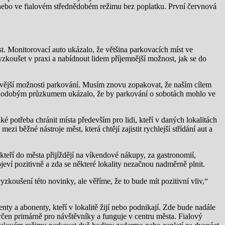
nebo ve fialovém střednědobém režimu bez poplatku. První červnová
. Monitorovací auto ukázalo, že většina parkovacích míst ve
koušet v praxi a nabídnout lidem příjemnější možnost, jak se do
ivější možnosti parkování. Musím znovu zopakovat, že naším cílem
louhodobým průzkumem ukázalo, že by parkování o sobotách mohlo ve
 potřeba chránit místa především pro lidi, kteří v daných lokalitách
zi běžné nástroje měst, která chtějí zajistit rychlejší střídání aut a
eří do města přijíždějí na víkendové nákupy, za gastronomií,
eví pozitivně a zda se některé lokality nezačnou nadměrně plnit.
zkoušení této novinky, ale věříme, že to bude mít pozitivní vliv,“
ty a abonenty, kteří v lokalitě žijí nebo podnikají. Zde bude nadále
čen primárně pro návštěvníky a funguje v centru města. Fialový