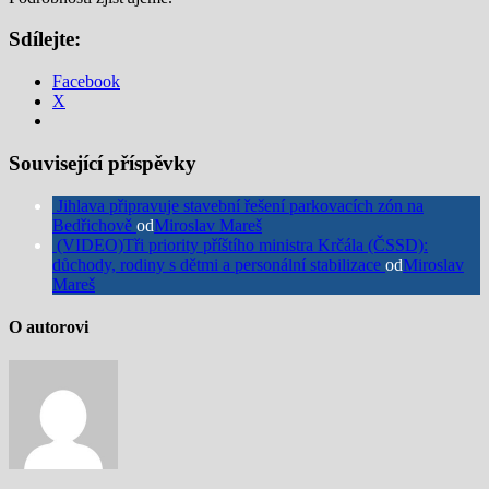
Sdílejte:
Facebook
X
Související příspěvky
Jihlava připravuje stavební řešení parkovacích zón na
Bedřichově
od
Miroslav Mareš
(VIDEO)Tři priority příštího ministra Krčála (ČSSD):
důchody, rodiny s dětmi a personální stabilizace
od
Miroslav
Mareš
O autorovi