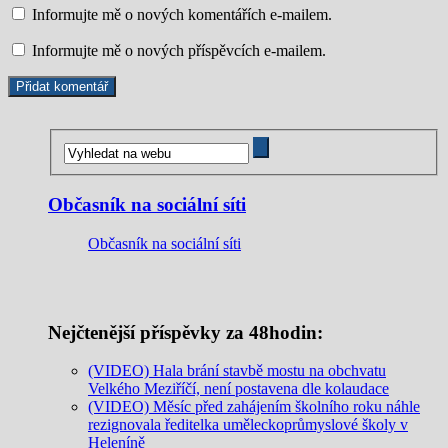
Informujte mě o nových komentářích e-mailem.
Informujte mě o nových příspěvcích e-mailem.
Občasník na sociální síti
Občasník na sociální síti
Nejčtenější příspěvky za 48hodin:
(VIDEO) Hala brání stavbě mostu na obchvatu
Velkého Meziříčí, není postavena dle kolaudace
(VIDEO) Měsíc před zahájením školního roku náhle
rezignovala ředitelka uměleckoprůmyslové školy v
Heleníně