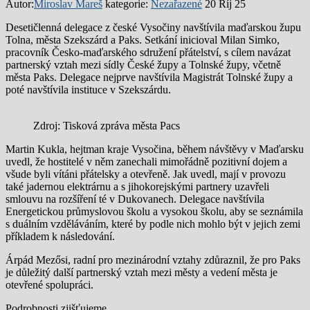
Autor:
Miroslav Mareš
kategorie:
Nezařazené
20 Říj 25
Desetičlenná delegace z české Vysočiny navštívila maďarskou župu
Tolna, města Szekszárd a Paks. Setkání inicioval Milan Simko,
pracovník Česko-maďarského sdružení přátelství, s cílem navázat
partnerský vztah mezi sídly České župy a Tolnské župy, včetně
města Paks. Delegace nejprve navštívila Magistrát Tolnské župy a
poté navštívila instituce v Szekszárdu.
Zdroj: Tisková zpráva města Pacs
Martin Kukla, hejtman kraje Vysočina, během návštěvy v Maďarsku
uvedl, že hostitelé v něm zanechali mimořádně pozitivní dojem a
všude byli vítáni přátelsky a otevřeně. Jak uvedl, mají v provozu
také jadernou elektrárnu a s jihokorejskými partnery uzavřeli
smlouvu na rozšíření té v Dukovanech. Delegace navštívila
Energetickou průmyslovou školu a vysokou školu, aby se seznámila
s duálním vzděláváním, které by podle nich mohlo být v jejich zemi
příkladem k následování.
Árpád Mezősi, radní pro mezinárodní vztahy zdůraznil, že pro Paks
je důležitý další partnerský vztah mezi městy a vedení města je
otevřené spolupráci.
Podrobnosti zjišťujeme.