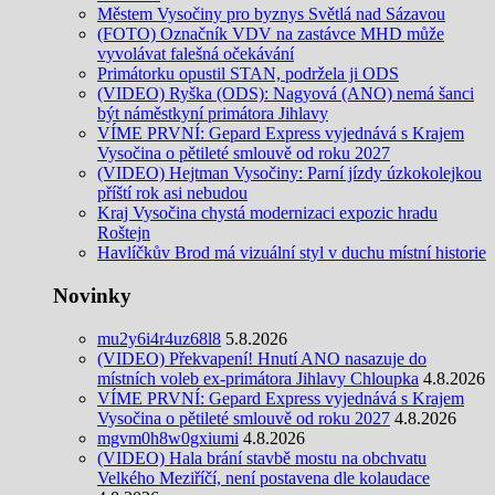
Městem Vysočiny pro byznys Světlá nad Sázavou
(FOTO) Označník VDV na zastávce MHD může
vyvolávat falešná očekávání
Primátorku opustil STAN, podržela ji ODS
(VIDEO) Ryška (ODS): Nagyová (ANO) nemá šanci
být náměstkyní primátora Jihlavy
VÍME PRVNÍ: Gepard Express vyjednává s Krajem
Vysočina o pětileté smlouvě od roku 2027
(VIDEO) Hejtman Vysočiny: Parní jízdy úzkokolejkou
příští rok asi nebudou
Kraj Vysočina chystá modernizaci expozic hradu
Roštejn
Havlíčkův Brod má vizuální styl v duchu místní historie
Novinky
mu2y6i4r4uz68l8
5.8.2026
(VIDEO) Překvapení! Hnutí ANO nasazuje do
místních voleb ex-primátora Jihlavy Chloupka
4.8.2026
VÍME PRVNÍ: Gepard Express vyjednává s Krajem
Vysočina o pětileté smlouvě od roku 2027
4.8.2026
mgvm0h8w0gxiumi
4.8.2026
(VIDEO) Hala brání stavbě mostu na obchvatu
Velkého Meziříčí, není postavena dle kolaudace