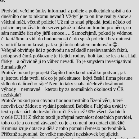
že:
Předvádí veřejné úniky informací z policie a policejních spisů a do
dnešního dne to nikomu nevadí! Vždyť je to on-line reality show a
všichni mlčí, včetně policie! Už mi to snad připadá, jestli někdo od
policie nepoužívá tento server jakožto hlásnou troubu pro něco, co
sám nemůže říct aby jitřil emoce…..Samozřejmě, pokud je vědmou
či kartářkou a vidí do budoucnosti či do spisů policie i bez nutnosti
s policií komunikovat, pak se jí tímto obratem omlouvám
😊
.
Veřejně obviňuje lidi z podvodu na základě nerelevantních faktů,
polopravd čímž poškozuje je i jejich rodiny, holt kácí se les a tak lítají
třísky – a očividně ji to vůbec nevadí. To je smyslem investigativní
žurnalistiky?
Protože pokud je projekt Čapího hnízda od začátku podvod, jak
s jistotou ráda tvrdí, tak co je pak situace, když česká firma přesune
sídlo do daňového ráje? Není to taky snaha účelově dosáhnout
výhody – nemravné – kterou by za normálních okolností v ČR
nezískala?
Protože pokud jsou chybou hodnou trestního řízení věci, které
neovlivi.cz/ žádost o vydání poslanců Babiše a Faltýnka uvádí v
textu pak spáchalo trestní čin určitě víc než 90% všech žadatelů
v celé EU!!!! Z těchto textů je zřejmá neznalost dotačních pravidel,
toho co je a co není závazné, co je a co není pro dotaci důležité.
Kriminalizuje dotace a dělá z toho pomalu řemeslo podvodníků.
Přičemž zapomíná, že velké množství neziskovek bojujících