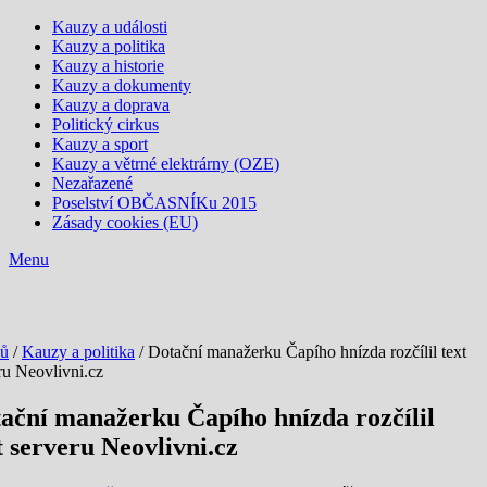
Kauzy a události
Kauzy a politika
Kauzy a historie
Kauzy a dokumenty
Kauzy a doprava
Politický cirkus
Kauzy a sport
Kauzy a větrné elektrárny (OZE)
Nezařazené
Poselství OBČASNÍKu 2015
Zásady cookies (EU)
Menu
ů
/
Kauzy a politika
/ Dotační manažerku Čapího hnízda rozčílil text
ru Neovlivni.cz
ační manažerku Čapího hnízda rozčílil
t serveru Neovlivni.cz