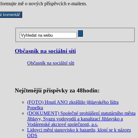
nformujte mě o nových příspěvcích e-mailem.
Občasník na sociální síti
Občasník na sociální síti
Nejčtenější příspěvky za 48hodin:
(FOTO) Hnutí ANO zkrášlilo jihlavského lídra
Popelku
(DOKUMENT) Společné prohlášení statutárního města
Jihlavy, Svazu vodovodů a kanalizací Jihlavsko a
Vodárenské akciové společnosti, a.s.
Lidovci mění stanovisko k hazardu, kloní se k názoru
ODS