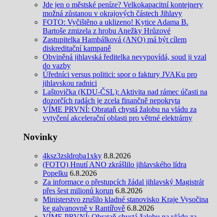
Jde jen o městské peníze? Velkokapacitní kontejnery
možná zůstanou v okrajových částech Jihlavy
FOTO: Vyčištěno a uklizeno! Kytice Adama B.
Bartoše zmizela z hrobu Anežky Hrůzové
Zastupitelka Hambálková (ANO) má být cílem
diskreditační kampaně
Obviněná jihlavská ředitelka nevypovídá, soud ji vzal
do vazby
Úředníci versus politici: spor o faktury JVAKu pro
jihlavskou radnici
Laštovička (KDU-ČSL): Aktivita nad rámec účasti na
dozorčích radách je zcela finančně nepokryta
VÍME PRVNÍ: Obrataň chystá žalobu na vládu za
vytyčení akcelerační oblasti pro větrné elektrárny
Novinky
4ksz3zsldrqba1xky
8.8.2026
(FOTO) Hnutí ANO zkrášlilo jihlavského lídra
Popelku
6.8.2026
Za informace o přestupcích žádal jihlavský Magistrát
přes šest milionů korun
6.8.2026
Ministerstvo zrušilo kladné stanovisko Kraje Vysočina
ke galvanovně v Rantířově
6.8.2026
VÍME PRVNÍ: Obrataň chystá žalobu na vládu za