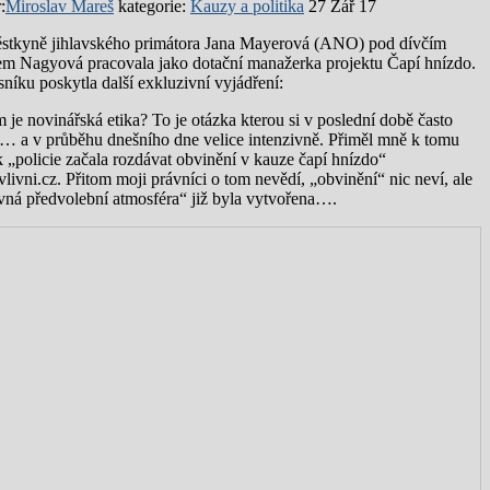
:
Miroslav Mareš
kategorie:
Kauzy a politika
27 Zář 17
tkyně jihlavského primátora Jana Mayerová (ANO) pod dívčím
m Nagyová pracovala jako dotační manažerka projektu Čapí hnízdo.
níku poskytla další exkluzivní vyjádření:
 je novinářská etika? To je otázka kterou si v poslední době často
… a v průběhu dnešního dne velice intenzivně. Přiměl mně k tomu
ek „policie začala rozdávat obvinění v kauze čapí hnízdo“
vlivni.cz. Přitom moji právníci o tom nevědí, „obvinění“ nic neví, ale
vná předvolební atmosféra“ již byla vytvořena….