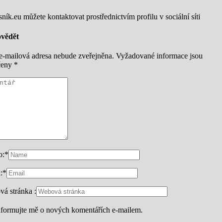
ník.eu můžete kontaktovat prostřednictvím profilu v sociální síti
vědět
e-mailová adresa nebude zveřejněna.
Vyžadované informace jsou
čeny
*
o:
*
:
*
á stránka :
nformujte mě o nových komentářích e-mailem.