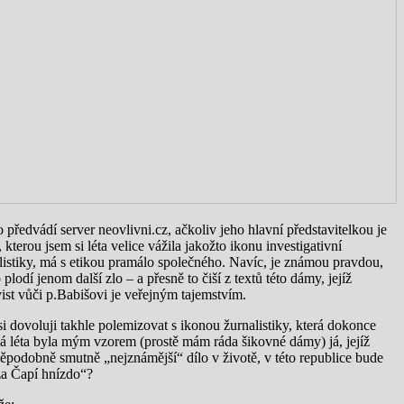
o předvádí server neovlivni.cz, ačkoliv jeho hlavní představitelkou je
 kterou jsem si léta velice vážila jakožto ikonu investigativní
listiky, má s etikou pramálo společného. Navíc, je známou pravdou,
 plodí jenom další zlo – a přesně to čiší z textů této dámy, jejíž
ist vůči p.Babišovi je veřejným tajemstvím.
si dovoluji takhle polemizovat s ikonou žurnalistiky, která dokonce
á léta byla mým vzorem (prostě mám ráda šikovné dámy) já, jejíž
ěpodobně smutně „nejznámější“ dílo v životě, v této republice bude
a Čapí hnízdo“?