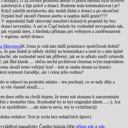
s korupcí, či za životní prostředí anebo či práva menšin bylo účelově
založených a žije právě z dotací. Budeme teda kriminalizovat i je?
Když založili neziskovku aby mohli žádat o dotaci a po ukončení
čerpání buď ukončí činnost anebo si najdou další grant????
V neposlední řadě obrovské množství krásných projektů by bez
dotací nevzniklo. A ani to Čapí hnízdo by rozhodně nevypadalo tak,
jak vypadá dnes, z hlediska přístupu pro veřejnost a zaměstnanosti
v regionu, nebýt dotace.
K čemu je celá tato další polarizace společnosti dobrá?
, že pan Babiš je někdy složitý na komunikaci a není to s ním úplně
duché, ale rozhodně není tak příšerný, jak se to někdo snaží vykreslit.
ě, jak říká klasik … občas nechá prchlivost cloumat svým majestátem
omu slouží tento veřejný lynč – kde je snaha dostat na hranici
lení nejenom čaroděje, ale i celou jeho rodinu?
do si odpoví na poslední otázku – ten pochopí, co se tady děje a
to vše vlastně slouží…..
em dnes měla na chvíli dojem, že tento rok dostanu k narozeninám
ění z trestného činu. Rozhodně by to byl originální dárek….:-). Asi
í se zpožděním ….ale nám to neva, my to vydr
žíme
)))
ámka redakce: Text je zcela bez redakčních úprav)
 vyjádření manažerky Čapího hnízda čtěte
přímo zde
a
zde
.