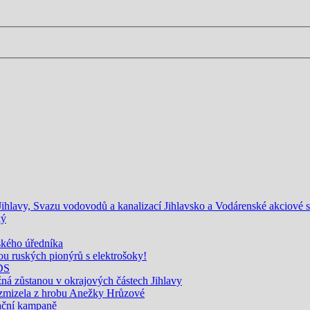
lavy, Svazu vodovodů a kanalizací Jihlavsko a Vodárenské akciové spo
ký
jského úředníka
u ruských pionýrů s elektrošoky!
ODS
žná zůstanou v okrajových částech Jihlavy
 zmizela z hrobu Anežky Hrůzové
ační kampaně