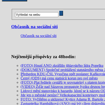
Občasník na sociální síti
Občasník na sociální síti
Nejčtenější příspěvky za 48hodin:
(FOTO) Hnutí ANO zkrášlilo jihlavského lídra Popelku
(DOKUMENT) Společné prohlášení statutárního města Jih
Předsedou KDU-ČSL Vysočina opět poslanec Kaňkovs
Černý (ODS) má cenu statisíců korun pro své město
(FOTO) Plat ředitele cestářů je srovnatelný s platem kra
(VIDEO) Žďár nad Sázavou propaguje fyziku drsnou hro
Lidovci mění stanovisko k hazardu, kloní se k názoru 
Jde jen o městské peníze? Velkokapacitní kontejnery mo
FOTO: Vyčištěno a uklizeno! Kytice Adama B. Bartoše
Zastupitelka Hambálková (ANO) má být cílem diskredit