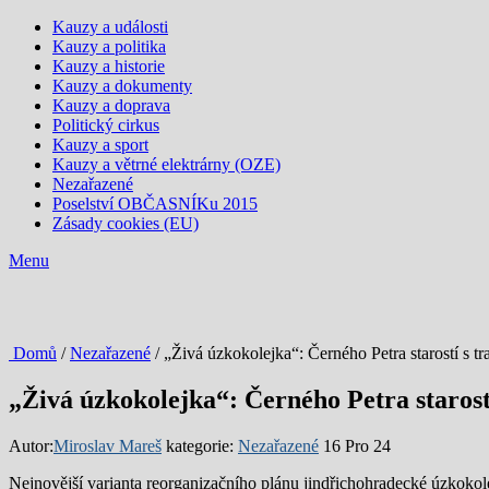
Kauzy a události
Kauzy a politika
Kauzy a historie
Kauzy a dokumenty
Kauzy a doprava
Politický cirkus
Kauzy a sport
Kauzy a větrné elektrárny (OZE)
Nezařazené
Poselství OBČASNÍKu 2015
Zásady cookies (EU)
Menu
Domů
/
Nezařazené
/ „Živá úzkokolejka“: Černého Petra starostí s tr
„Živá úzkokolejka“: Černého Petra starostí
Autor:
Miroslav Mareš
kategorie:
Nezařazené
16 Pro 24
Nejnovější varianta reorganizačního plánu jindřichohradecké úzkokole