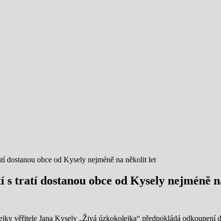
atí dostanou obce od Kysely nejméně na několit let
 s tratí dostanou obce od Kysely nejméně na
jky věřitele Jana Kysely „Živá úzkokolejka“ předpokládá odkoupení drá