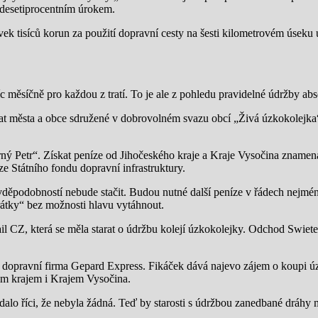
 desetiprocentním úrokem.
ovek tisíců korun za použití dopravní cesty na šesti kilometrovém úseku
íc měsíčně pro každou z tratí. To je ale z pohledu pravidelné údržby abs
rat města a obce sdružené v dobrovolném svazu obcí „Živá úzkokolejka“
rný Petr“. Získat peníze od Jihočeského kraje a Kraje Vysočina znamená
e Státního fondu dopravní infrastruktury.
ravděpodobností nebude stačit. Budou nutné další peníze v řádech nejmé
rátky“ bez možnosti hlavu vytáhnout.
, která se měla starat o údržbu kolejí úzkokolejky. Odchod Swietelák
ho dopravní firma Gepard Express. Fikáček dává najevo zájem o koupi
m krajem i Krajem Vysočina.
alo říci, že nebyla žádná. Teď by starosti s údržbou zanedbané dráhy 