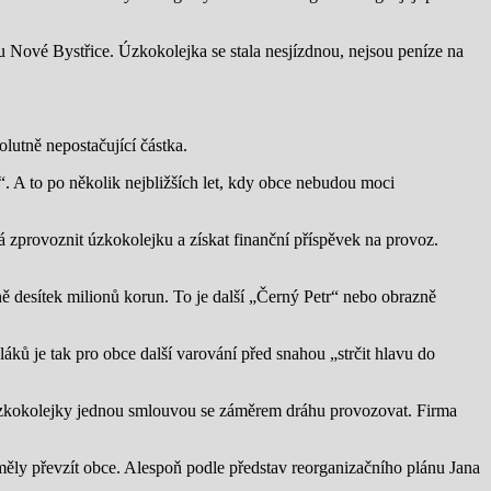
 u Nové Bystřice. Úzkokolejka se stala nesjízdnou, nejsou peníze na
olutně nepostačující částka.
. A to po několik nejbližších let, kdy obce nebudou moci
 zprovoznit úzkokolejku a získat finanční příspěvek na provoz.
ně desítek milionů korun. To je další „Černý Petr“ nebo obrazně
ů je tak pro obce další varování před snahou „strčit hlavu do
 úzkokolejky jednou smlouvou se záměrem dráhu provozovat. Firma
měly převzít obce. Alespoň podle představ reorganizačního plánu Jana