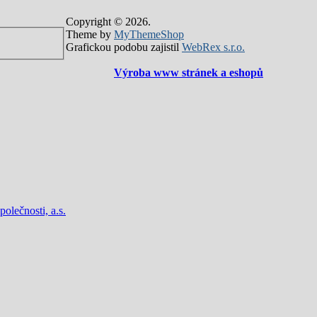
Copyright © 2026.
Theme by
MyThemeShop
Grafickou podobu zajistil
WebRex s.r.o.
Výroba www stránek a eshopů
lečnosti, a.s.