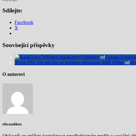
Sdílejte:
Facebook
X
Související příspěvky
fka4u2swy7e004quj
od
Zuzana Rodová
Krize PSJ: Do návrhu na konkurs přistupuje další věřitel
od
Mi
O autorovi
obcasnikeu
Občasník.eu můžete kontaktovat prostřednictvím profilu v sociální síti