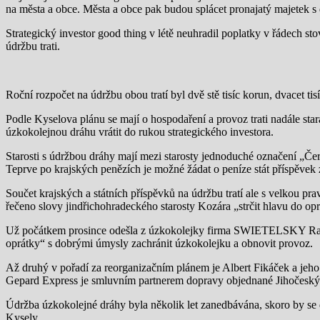
na města a obce. Města a obce pak budou splácet pronajatý majetek s
Strategický investor good thing v létě neuhradil poplatky v řádech st
údržbu trati.
Roční rozpočet na údržbu obou tratí byl dvě stě tisíc korun, dvacet tis
Podle Kyselova plánu se mají o hospodaření a provoz trati nadále sta
úzkokolejnou dráhu vrátit do rukou strategického investora.
Starosti s údržbou dráhy mají mezi starosty jednoduché označení „Če
Teprve po krajských penězích je možné žádat o peníze stát příspěvek z
Součet krajských a státních příspěvků na údržbu tratí ale s velkou p
řečeno slovy jindřichohradeckého starosty Kozára „strčit hlavu do op
Už počátkem prosince odešla z úzkokolejky firma SWIETELSKY Rail CZ
oprátky“ s dobrými úmysly zachránit úzkokolejku a obnovit provoz.
Až druhý v pořadí za reorganizačním plánem je Albert Fikáček a je
Gepard Express je smluvním partnerem dopravy objednané Jihočeský
Údržba úzkokolejné dráhy byla několik let zanedbávána, skoro by se d
Kysely.