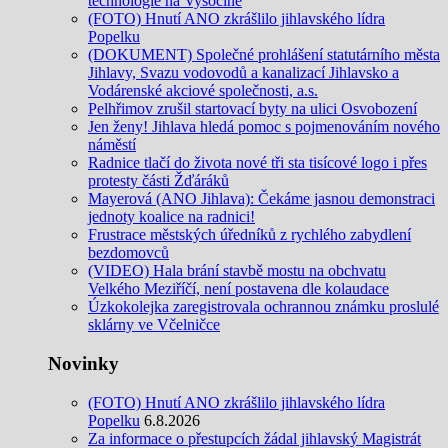
technologie na Vysočině
(FOTO) Hnutí ANO zkrášlilo jihlavského lídra
Popelku
(DOKUMENT) Společné prohlášení statutárního města
Jihlavy, Svazu vodovodů a kanalizací Jihlavsko a
Vodárenské akciové společnosti, a.s.
Pelhřimov zrušil startovací byty na ulici Osvobození
Jen ženy! Jihlava hledá pomoc s pojmenováním nového
náměstí
Radnice tlačí do života nové tři sta tisícové logo i přes
protesty části Žďáráků
Mayerová (ANO Jihlava): Čekáme jasnou demonstraci
jednoty koalice na radnici!
Frustrace městských úředníků z rychlého zabydlení
bezdomovců
(VIDEO) Hala brání stavbě mostu na obchvatu
Velkého Meziříčí, není postavena dle kolaudace
Úzkokolejka zaregistrovala ochrannou známku proslulé
sklárny ve Včelničce
Novinky
(FOTO) Hnutí ANO zkrášlilo jihlavského lídra
Popelku
6.8.2026
Za informace o přestupcích žádal jihlavský Magistrát