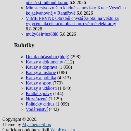
přes šest milionů korun
6.8.2026
Ministerstvo zrušilo kladné stanovisko Kraje Vysočina
ke galvanovně v Rantířově
6.8.2026
VÍME PRVNÍ: Obrataň chystá žalobu na vládu za
vytyčení akcelerační oblasti pro větrné elektrárny
6.8.2026
mu2y6i4r4uz68l8
5.8.2026
Rubriky
Deník občasníku (blog)
(298)
Kauzy a dokumenty
(112)
Kauzy a doprava
(1 056)
Kauzy a historie
(188)
Kauzy a politika
(4 313)
Kauzy a sport
(779)
Kauzy a události
(1 040)
Krátké zprávy
(144)
Nezařazené
(1 129)
Politický cirkus
(1 099)
Vodárenství
(442)
Copyright © 2026.
Theme by
MyThemeShop
Grafickou podobu zajistil
WebRex s.r.o.