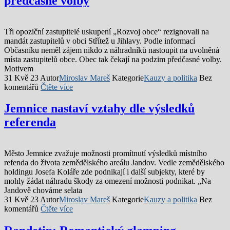
předčasné volby
Tři opoziční zastupitelé uskupení „Rozvoj obce“ rezignovali na
mandát zastupitelů v obci Střítež u Jihlavy. Podle informací
Občasníku neměl zájem nikdo z náhradníků nastoupit na uvolněná
místa zastupitelů obce. Obec tak čekají na podzim předčasné volby.
Motivem
31 Kvě 23
Autor
Miroslav Mareš
Kategorie
Kauzy a politika
Bez
komentářů
Čtěte více
Jemnice nastaví vztahy dle výsledků
referenda
Město Jemnice zvažuje možnosti promítnutí výsledků místního
refenda do života zemědělského areálu Jandov. Vedle zemědělského
holdingu Josefa Koláře zde podnikají i další subjekty, které by
mohly žádat náhradu škody za omezení možnosti podnikat. „Na
Jandově chováme selata
31 Kvě 23
Autor
Miroslav Mareš
Kategorie
Kauzy a politika
Bez
komentářů
Čtěte více