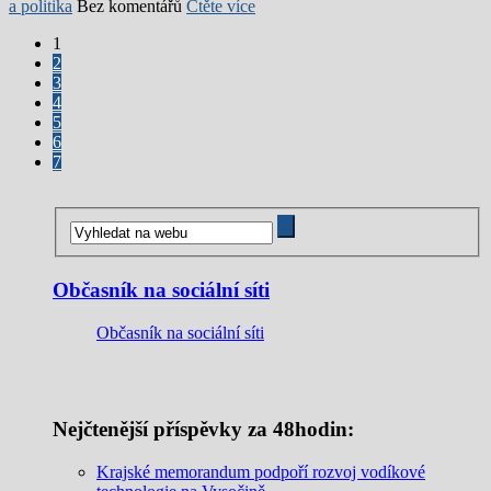
a politika
Bez komentářů
Čtěte více
1
2
3
4
5
6
7
Občasník na sociální síti
Občasník na sociální síti
Nejčtenější příspěvky za 48hodin:
Krajské memorandum podpoří rozvoj vodíkové