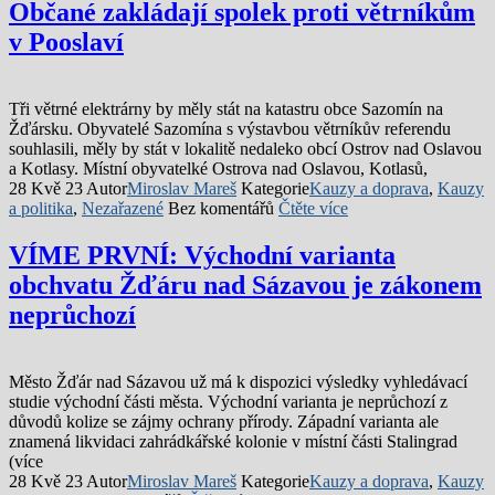
Občané zakládají spolek proti větrníkům
v Pooslaví
Tři větrné elektrárny by měly stát na katastru obce Sazomín na
Žďársku. Obyvatelé Sazomína s výstavbou větrníkův referendu
souhlasili, měly by stát v lokalitě nedaleko obcí Ostrov nad Oslavou
a Kotlasy. Místní obyvatelké Ostrova nad Oslavou, Kotlasů,
28 Kvě 23
Autor
Miroslav Mareš
Kategorie
Kauzy a doprava
,
Kauzy
a politika
,
Nezařazené
Bez komentářů
Čtěte více
VÍME PRVNÍ: Východní varianta
obchvatu Žďáru nad Sázavou je zákonem
neprůchozí
Město Žďár nad Sázavou už má k dispozici výsledky vyhledávací
studie východní části města. Východní varianta je neprůchozí z
důvodů kolize se zájmy ochrany přírody. Západní varianta ale
znamená likvidaci zahrádkářské kolonie v místní části Stalingrad
(více
28 Kvě 23
Autor
Miroslav Mareš
Kategorie
Kauzy a doprava
,
Kauzy