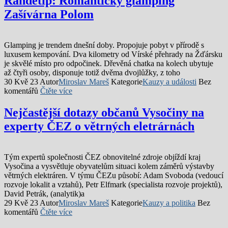
Randetip: Romantický glamping
Zašívárna Polom
Glamping je trendem dnešní doby. Propojuje pobyt v přírodě s
luxusem kempování. Dva kilometry od Vírské přehrady na Žďársku
je skvělé místo pro odpočinek. Dřevěná chatka na kolech ubytuje
až čtyři osoby, disponuje totiž dvěma dvojlůžky, z toho
30 Kvě 23
Autor
Miroslav Mareš
Kategorie
Kauzy a události
Bez
komentářů
Čtěte více
Nejčastější dotazy občanů Vysočiny na
experty ČEZ o větrných eletrárnách
Tým expertů společnosti ČEZ obnovitelné zdroje objíždí kraj
Vysočina a vysvětluje obyvatelům situaci kolem záměrů výstavby
větrných elektráren. V týmu ČEZu působí: Adam Svoboda (vedoucí
rozvoje lokalit a vztahů), Petr Elfmark (specialista rozvoje projektů),
David Petrák, (analytik)a
29 Kvě 23
Autor
Miroslav Mareš
Kategorie
Kauzy a politika
Bez
komentářů
Čtěte více