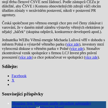
stojí třeba členové ČSVE není žádoucí. Podle zástupců ČEZu je
důležité, aby ČSVE i Komora obnovitelnýchb zdrojů vůči obcím
úřadům zůstaly v nezávislém postavení, nikoli v postavení PR
agentury.
Česká společnost pro větrnou energii chce pro své členy získávat i
varování, že v daném místě záměru výstavby větrných elektráren je
nějaký „háček“ (skupina odpůrců, konkurence developerů apod.).
Jednatelka WEBu Větrná energie Michaela Lužová věří v dohodu s
městem Polná o výstavbě větrného parku (
více zde
), investory mrzí
vyhrocená diskuse o větrném parku v Polné (
více zde
). Stonařov
zkontroloval vznik spolupráce s firmou LCJ Invest přes právní
posouzení (
více zde
) a chce pokračovat ve spolupráci (
více zde
).
Sdílejte:
Facebook
X
Související příspěvky
Housing first: Magistrát uměle přesidluje nájemníky
městských bytů
od
Miroslav Mareš