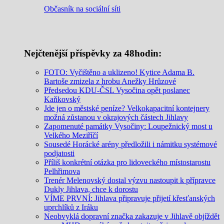
Občasník na sociální síti
Nejčtenější příspěvky za 48hodin:
FOTO: Vyčištěno a uklizeno! Kytice Adama B.
Bartoše zmizela z hrobu Anežky Hrůzové
Předsedou KDU-ČSL Vysočina opět poslanec
Kaňkovský
Jde jen o městské peníze? Velkokapacitní kontejnery
možná zůstanou v okrajových částech Jihlavy
Zapomenuté památky Vysočiny: Loupežnický most u
Velkého Meziříčí
Sousedé Horácké arény předložili i námitku systémové
podjatosti
Příliš konkrétní otázka pro lidoveckého místostarostu
Pelhřimova
Trenér Melenovský dostal výzvu nastoupit k přípravce
Dukly Jihlava, chce k dorostu
VÍME PRVNÍ: Jihlava připravuje přijetí křesťanských
uprchlíků z Iráku
Neobvyklá dopravní značka zakazuje v Jihlavě objíždět