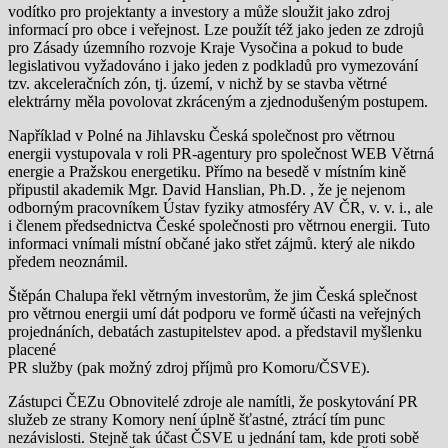
vodítko pro projektanty a investory a může sloužit jako zdroj
informací pro obce i veřejnost. Lze použít též jako jeden ze zdrojů
pro Zásady územního rozvoje Kraje Vysočina a pokud to bude
legislativou vyžadováno i jako jeden z podkladů pro vymezování
tzv. akceleračních zón, tj. území, v nichž by se stavba větrné
elektrárny měla povolovat zkráceným a zjednodušeným postupem.
Například v Polné na Jihlavsku Česká společnost pro větrnou
energii vystupovala v roli PR-agentury pro společnost WEB Větrná
energie a Pražskou energetiku. Přímo na besedě v místním kině
připustil akademik Mgr. David Hanslian, Ph.D. , že je nejenom
odborným pracovníkem Ústav fyziky atmosféry AV ČR, v. v. i., ale
i členem předsednictva České společnosti pro větrnou energii. Tuto
informaci vnímali místní občané jako střet zájmů. který ale nikdo
předem neoznámil.
Štěpán Chalupa řekl větrným investorům, že jim Česká splečnost
pro větrnou energii umí dát podporu ve formě účasti na veřejných
projednáních, debatách zastupitelstev apod. a představil myšlenku
placené
PR služby (pak možný zdroj příjmů pro Komoru/ČSVE).
Zástupci ČEZu Obnovitelé zdroje ale namítli, že poskytování PR
služeb ze strany Komory není úplně šťastné, ztrácí tím punc
nezávislosti. Stejně tak účast ČSVE u jednání tam, kde proti sobě