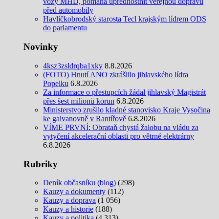
vozy MHD, pomáhá upřednostnit veřejnou dopravu
před automobily
Havlíčkobrodský starosta Tecl krajským lídrem ODS
do parlamentu
Novinky
4ksz3zsldrqba1xky
8.8.2026
(FOTO) Hnutí ANO zkrášlilo jihlavského lídra
Popelku
6.8.2026
Za informace o přestupcích žádal jihlavský Magistrát
přes šest milionů korun
6.8.2026
Ministerstvo zrušilo kladné stanovisko Kraje Vysočina
ke galvanovně v Rantířově
6.8.2026
VÍME PRVNÍ: Obrataň chystá žalobu na vládu za
vytyčení akcelerační oblasti pro větrné elektrárny
6.8.2026
Rubriky
Deník občasníku (blog)
(298)
Kauzy a dokumenty
(112)
Kauzy a doprava
(1 056)
Kauzy a historie
(188)
Kauzy a politika
(4 313)