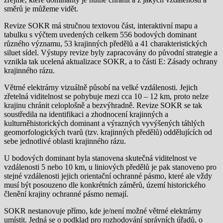
směrů je můžeme vidět.
Revize SOKR má stručnou textovou část, interaktivní mapu a
tabulku s výčtem uvedených celkem 556 bodových dominant
různého významu, 53 krajinných předělů a 41 charakteristických
siluet sídel. Výstupy revize byly zapracovány do původní strategie a
vznikla tak ucelená aktualizace SOKR, a to části E: Zásady ochrany
krajinného rázu.
Větrné elektrárny vizuálně působí na velké vzdálenosti. Jejich
zřetelná viditelnost se pohybuje mezi cca 10 – 12 km, proto nelze
krajinu chránit celoplošně a bezvýhradně. Revize SOKR se tak
soustředila na identifikaci a zhodnocení krajinných a
kulturněhistorických dominant a výrazných vyvýšených táhlých
geomorfologických tvarů (tzv. krajinných předělů) oddělujících od
sebe jednotlivé oblasti krajinného rázu.
U bodových dominant byla stanovena skutečná viditelnost ve
vzdálenosti 5 nebo 10 km, u liniových předělů je pak stanoveno pro
stejné vzdálenosti jejich orientační ochranné pásmo, které ale vždy
musí být posouzeno dle konkrétních záměrů, území historického
členění krajiny ochranné pásmo nemají.
SOKR nestanovuje přímo, kde je/není možné větrné elektrárny
umístit. Jedná se o podklad pro rozhodování správních úřadů, o