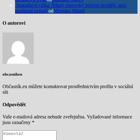
Smradlavá válka: Štítary obrovský provoz nechtějí, moc
možností nemají
od
Miroslav Mareš
O autorovi
obcasnikeu
Občasník.eu můžete kontaktovat prostřednictvím profilu v sociální
síti
Odpovědět
Vaše e-mailová adresa nebude zveřejněna.
Vyžadované informace
jsou označeny
*