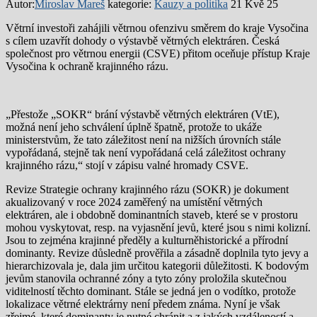
Autor:
Miroslav Mareš
kategorie:
Kauzy a politika
21 Kvě 25
Větrní investoři zahájili větrnou ofenzivu směrem do kraje Vysočina
s cílem uzavřít dohody o výstavbě větrných elektráren. Česká
společnost pro větrnou energii (CSVE) přitom oceňuje přístup Kraje
Vysočina k ochraně krajinného rázu.
„Přestože „SOKR“ brání výstavbě větrných elektráren (VtE),
možná není jeho schválení úplně špatně, protože to ukáže
ministerstvům, že tato záležitost není na nižších úrovních stále
vypořádaná, stejně tak není vypořádaná celá záležitost ochrany
krajinného rázu,“ stojí v zápisu valné hromady CSVE.
Revize Strategie ochrany krajinného rázu (SOKR) je dokument
akualizovaný v roce 2024 zaměřený na umístění větrných
elektráren, ale i obdobně dominantních staveb, které se v prostoru
mohou vyskytovat, resp. na vyjasnění jevů, které jsou s nimi kolizní.
Jsou to zejména krajinné předěly a kulturněhistorické a přírodní
dominanty. Revize důsledně prověřila a zásadně doplnila tyto jevy a
hierarchizovala je, dala jim určitou kategorii důležitosti. K bodovým
jevům stanovila ochranné zóny a tyto zóny proložila skutečnou
viditelností těchto dominant. Stále se jedná jen o vodítko, protože
lokalizace větrné elektrárny není předem známa. Nyní je však
zřejmé, které dominanty je nutné chránit a z jakých vzdáleností a