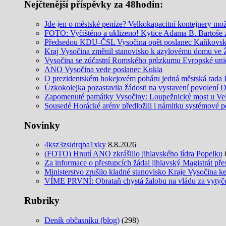
Nejčtenější příspěvky za 48hodin:
Jde jen o městské peníze? Velkokapacitní kontejnery mo
FOTO: Vyčištěno a uklizeno! Kytice Adama B. Bartoše
Předsedou KDU-ČSL Vysočina opět poslanec Kaňkovs
Kraj Vysočina změnil stanovisko k azylovému domu ve
Vysočina se zúčastní Romského průzkumu Evropské uni
ANO Vysočina vede poslanec Kukla
O prezidentském hokejovém poháru jedná městská rada 
Úzkokolejka pozastavila žádosti na vystavení povolení 
Zapomenuté památky Vysočiny: Loupežnický most u Vel
Sousedé Horácké arény předložili i námitku systémové po
Novinky
4ksz3zsldrqba1xky
8.8.2026
(FOTO) Hnutí ANO zkrášlilo jihlavského lídra Popelku
Za informace o přestupcích žádal jihlavský Magistrát pře
Ministerstvo zrušilo kladné stanovisko Kraje Vysočina k
VÍME PRVNÍ: Obrataň chystá žalobu na vládu za vytyčení
Rubriky
Deník občasníku (blog)
(298)