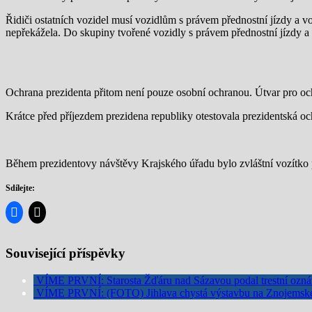
Řidiči ostatních vozidel musí vozidlům s právem přednostní jízdy a vo
nepřekážela. Do skupiny tvořené vozidly s právem přednostní jízdy a 
Ochrana prezidenta přitom není pouze osobní ochranou. Útvar pro och
Krátce před příjezdem prezidena republiky otestovala prezidentská oc
Během prezidentovy návštěvy Krajského úřadu bylo zvláštní vozítko 
Sdílejte:
Související příspěvky
VÍME PRVNÍ: Starosta Žďáru nad Sázavou podal trestní ozn
VÍME PRVNÍ: (FOTO) Jihlava chystá výstavbu na Znojemské