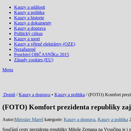
Kauzy a události
Kauzy a politika
Kauzy a historie
Kauzy a dokumenty
Kauzy a doprava
Politický cirkus
Kauzy a sport
Kauzy a větrné elektrárny (OZE)
Nezařazené
Poselství OBČASNÍKu 2015
Zásady cookies (EU)
Menu
Domů
/
Kauzy a doprava
•
Kauzy a politika
/ (FOTO) Komfort prezide
(FOTO) Komfort prezidenta republiky zaji
Autor:
Miroslav Mareš
kategorie:
Kauzy a doprava
,
Kauzy a politika
Součástí cesty prezidenta republiky Miloše Zemana na Vysočinu je i 