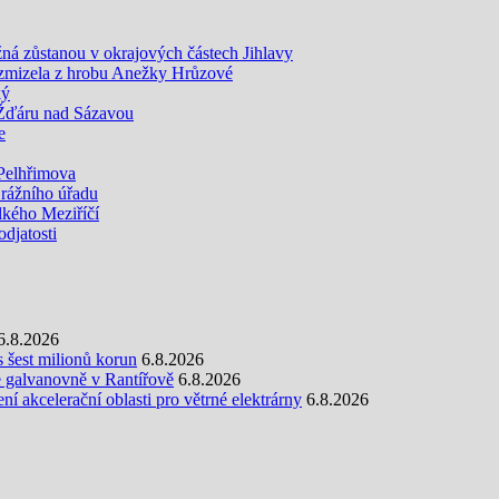
žná zůstanou v okrajových částech Jihlavy
 zmizela z hrobu Anežky Hrůzové
ký
 Žďáru nad Sázavou
e
Pelhřimova
Drážního úřadu
kého Meziříčí
djatosti
6.8.2026
s šest milionů korun
6.8.2026
e galvanovně v Rantířově
6.8.2026
 akcelerační oblasti pro větrné elektrárny
6.8.2026