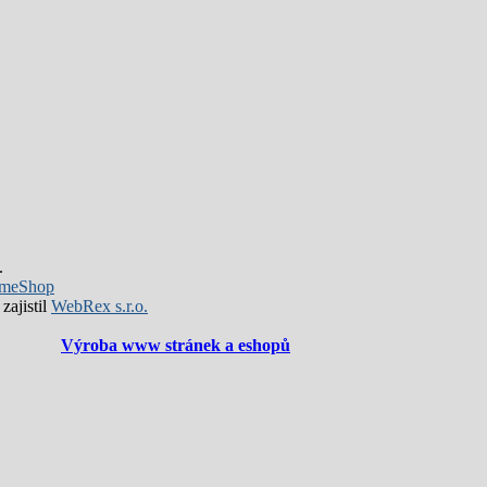
.
meShop
zajistil
WebRex s.r.o.
Výroba www stránek a eshopů