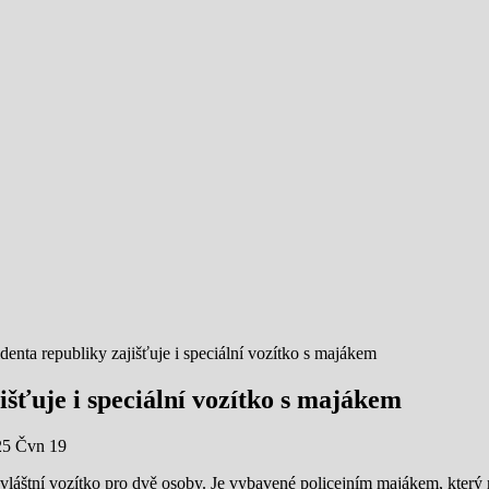
nta republiky zajišťuje i speciální vozítko s majákem
šťuje i speciální vozítko s majákem
25 Čvn 19
zvláštní vozítko pro dvě osoby. Je vybavené policejním majákem, který