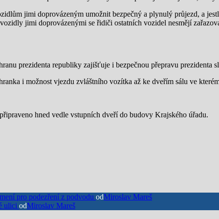
zidlům jimi doprovázeným umožnit bezpečný a plynulý průjezd, a jestliž
vozidly jimi doprovázenými se řidiči ostatních vozidel nesmějí zařazova
ranu prezidenta republiky zajišťuje i bezpečnou přepravu prezidenta s
hranka i možnost vjezdu zvláštního vozítka až ke dveřím sálu ve kterém
připraveno hned vedle vstupních dveří do budovy Krajského úřadu.
ámení pro podezření z podvodu
od
Miroslav Mareš
 ulici
od
Miroslav Mareš