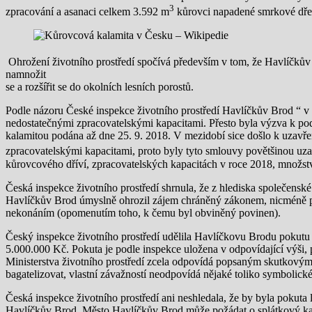
3
zpracování a asanaci celkem 3.592 m
kůrovci napadené smrkové dře
Ohrožení životního prostředí spočívá především v tom, že Havlíčkův 
namnožit
se a rozšířit se do okolních lesních porostů.
Podle názoru České inspekce životního prostředí Havlíčkův Brod “ v p
nedostatečnými zpracovatelskými kapacitami. Přesto byla výzva k pod
kalamitou podána až dne 25. 9. 2018. V mezidobí sice došlo k uzavře
zpracovatelskými kapacitami, proto byly tyto smlouvy povětšinou uz
kůrovcového dříví, zpracovatelských kapacitách v roce 2018, množstv
Česká inspekce životního prostředí shrnula, že z hlediska společensk
Havlíčkův Brod úmyslně ohrozil zájem chráněný zákonem, nicméně pro
nekonáním (opomenutím toho, k čemu byl obviněný povinen).
Český inspekce životního prostředí udělila Havlíčkovu Brodu pokutu
5.000.000 Kč. Pokuta je podle inspekce uložena v odpovídající výši
Ministerstva životního prostředí zcela odpovídá popsaným skutkovým 
bagatelizovat, vlastní závažností neodpovídá nějaké toliko symbolic
Česká inspekce životního prostředí ani neshledala, že by byla pokuta
Havlíčkův Brod. Město Havlíčkův Brod může požádat o splátkový ka