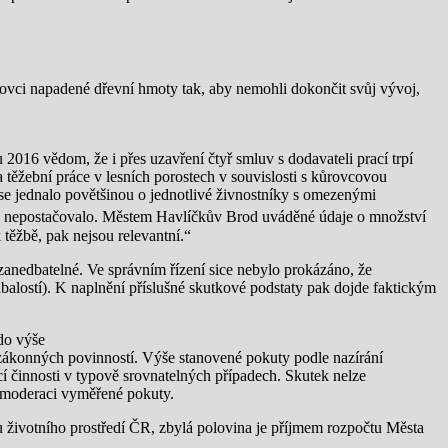
ovci napadené dřevní hmoty tak, aby nemohli dokončit svůj vývoj,
2016 vědom, že i přes uzavření čtyř smluv s dodavateli prací trpí
těžební práce v lesních porostech v souvislosti s kůrovcovou
se jednalo povětšinou o jednotlivé živnostníky s omezenými
ž nepostačovalo. Městem Havlíčkův Brod uváděné údaje o množství
těžbě, pak nejsou relevantní.“
zanedbatelné. Ve správním řízení sice nebylo prokázáno, že
lostí). K naplnění příslušné skutkové podstaty pak dojde faktickým
do výše
 zákonných povinností. Výše stanovené pokuty podle nazírání
 činnosti v typově srovnatelných případech. Skutek nelze
y moderaci vyměřené pokuty.
u životního prostředí ČR, zbylá polovina je příjmem rozpočtu Města