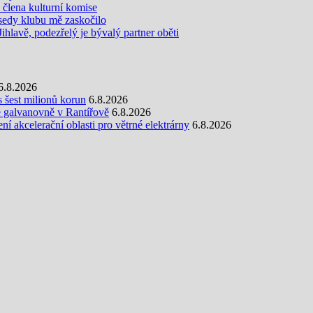
i člena kulturní komise
edy klubu mě zaskočilo
Jihlavě, podezřelý je bývalý partner oběti
6.8.2026
s šest milionů korun
6.8.2026
e galvanovně v Rantířově
6.8.2026
 akcelerační oblasti pro větrné elektrárny
6.8.2026