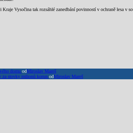
 Kraje Vysočina tak rozsáhlé zanedbání povinností v ochraně lesa v so
dového domu
od
Miroslav Mareš
v za stovky milionů korun
od
Miroslav Mareš