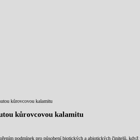
nutou kůrovcovou kalamitu
nutou kůrovcovou kalamitu
ořením podmínek pro působení biotických a abiotických činitelů, když 