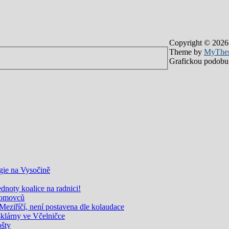
Copyright © 2026
Theme by
MyThe
Grafickou podobu 
gie na Vysočině
noty koalice na radnici!
zdomovců
eziříčí, není postavena dle kolaudace
sklárny ve Včelničce
ošty