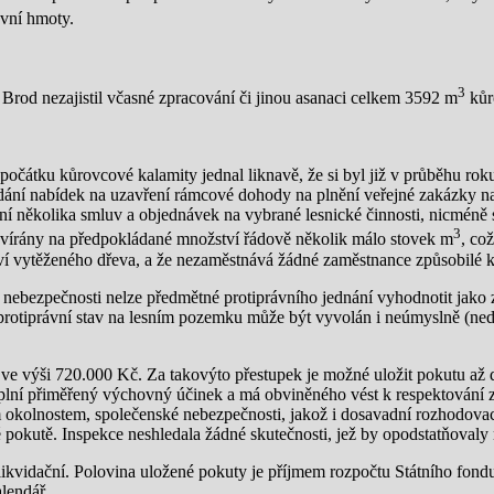
vní hmoty.
3
Brod nezajistil včasné zpracování či jinou asanaci celkem 3592 m
kůr
očátku kůrovcové kalamity jednal liknavě, že si byl již v průběhu roku 
ání nabídek na uzavření rámcové dohody na plnění veřejné zakázky na 
ní několika smluv a objednávek na vybrané lesnické činnosti, nicméně 
3
avírány na předpokládané množství řádově několik málo stovek m
, co
í vytěženého dřeva, a že nezaměstnává žádné zaměstnance způsobilé k 
é nebezpečnosti nelze předmětné protiprávního jednání vyhodnotit jako 
tiprávní stav na lesním pozemku může být vyvolán i neúmyslně (nedba
 ve výši 720.000 Kč. Za takovýto přestupek je možné uložit pokutu až 
, plní přiměřený výchovný účinek a má obviněného vést k respektování
okolnostem, společenské nebezpečnosti, jakož i dosavadní rozhodovací
ké pokutě. Inspekce neshledala žádné skutečnosti, jež by opodstatňoval
 likvidační. Polovina uložené pokuty je příjmem rozpočtu Státního fond
lendář.