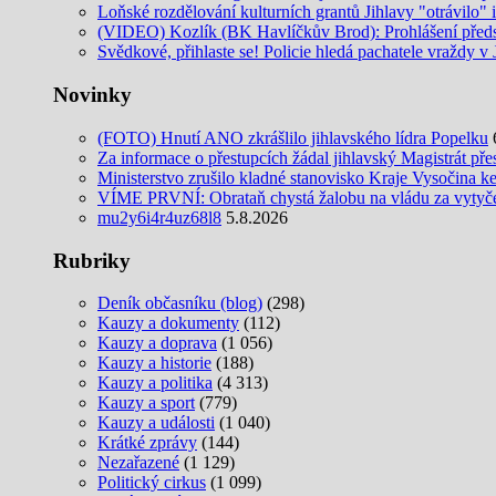
Loňské rozdělování kulturních grantů Jihlavy "otrávilo" 
(VIDEO) Kozlík (BK Havlíčkův Brod): Prohlášení předs
Svědkové, přihlaste se! Policie hledá pachatele vraždy v 
Novinky
(FOTO) Hnutí ANO zkrášlilo jihlavského lídra Popelku
Za informace o přestupcích žádal jihlavský Magistrát pře
Ministerstvo zrušilo kladné stanovisko Kraje Vysočina k
VÍME PRVNÍ: Obrataň chystá žalobu na vládu za vytyčení
mu2y6i4r4uz68l8
5.8.2026
Rubriky
Deník občasníku (blog)
(298)
Kauzy a dokumenty
(112)
Kauzy a doprava
(1 056)
Kauzy a historie
(188)
Kauzy a politika
(4 313)
Kauzy a sport
(779)
Kauzy a události
(1 040)
Krátké zprávy
(144)
Nezařazené
(1 129)
Politický cirkus
(1 099)