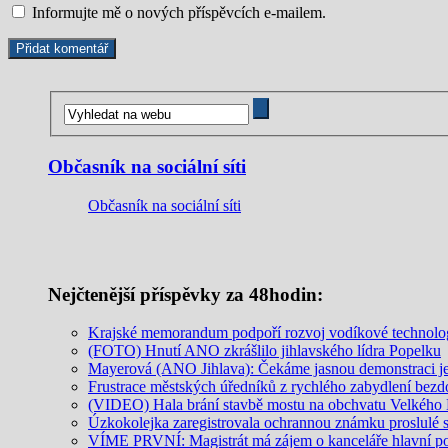
Informujte mě o nových příspěvcích e-mailem.
Občasník na sociální síti
Občasník na sociální síti
Nejčtenější příspěvky za 48hodin:
Krajské memorandum podpoří rozvoj vodíkové technolo
(FOTO) Hnutí ANO zkrášlilo jihlavského lídra Popelku
Mayerová (ANO Jihlava): Čekáme jasnou demonstraci jed
Frustrace městských úředníků z rychlého zabydlení be
(VIDEO) Hala brání stavbě mostu na obchvatu Velkého M
Úzkokolejka zaregistrovala ochrannou známku proslulé 
VÍME PRVNÍ: Magistrát má zájem o kanceláře hlavní p