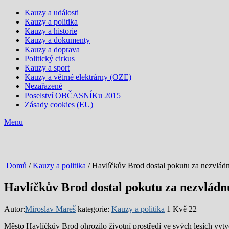
Kauzy a události
Kauzy a politika
Kauzy a historie
Kauzy a dokumenty
Kauzy a doprava
Politický cirkus
Kauzy a sport
Kauzy a větrné elektrárny (OZE)
Nezařazené
Poselství OBČASNÍKu 2015
Zásady cookies (EU)
Menu
Domů
/
Kauzy a politika
/ Havlíčkův Brod dostal pokutu za nezvlád
Havlíčkův Brod dostal pokutu za nezvlád
Autor:
Miroslav Mareš
kategorie:
Kauzy a politika
1 Kvě 22
Město Havlíčkův Brod ohrozilo životní prostředí ve svých lesích vytv