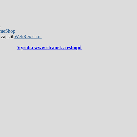
.
meShop
zajistil
WebRex s.r.o.
Výroba www stránek a eshopů