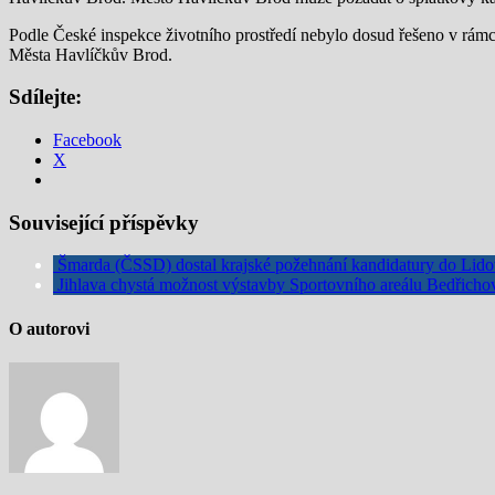
Podle České inspekce životního prostředí nebylo dosud řešeno v rámci
Města Havlíčkův Brod.
Sdílejte:
Facebook
X
Související příspěvky
Šmarda (ČSSD) dostal krajské požehnání kandidatury do Li
Jihlava chystá možnost výstavby Sportovního areálu Bedřicho
O autorovi