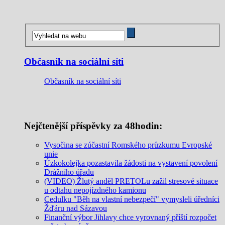
Občasník na sociální síti
Občasník na sociální síti
Nejčtenější příspěvky za 48hodin:
Vysočina se zúčastní Romského průzkumu Evropské
unie
Úzkokolejka pozastavila žádosti na vystavení povolení
Drážního úřadu
(VIDEO) Žlutý anděl PRETOLu zažil stresové situace
u odtahu nepojízdného kamionu
Cedulku "Běh na vlastní nebezpečí" vymysleli úředníci
Žďáru nad Sázavou
Finanční výbor Jihlavy chce vyrovnaný příští rozpočet