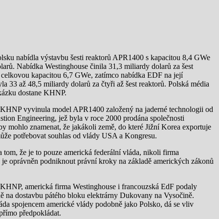
sku nabídla výstavbu šesti reaktorů APR1400 s kapacitou 8,4 GWe
olarů. Nabídka Westinghouse činila 31,3 miliardy dolarů za šest
 celkovou kapacitou 6,7 GWe, zatímco nabídka EDF na její
a 33 až 48,5 miliardy dolarů za čtyři až šest reaktorů. Polská média
akázku dostane KHNP.
a KHNP vyvinula model APR1400 založený na jaderné technologii od
tion Engineering, jež byla v roce 2000 prodána společnosti
y mohlo znamenat, že jakákoli země, do které Jižní Korea exportuje
 může potřebovat souhlas od vlády USA a Kongresu.
tom, že je to pouze americká federální vláda, nikoli firma
 je oprávněn podniknout právní kroky na základě amerických zákonů
a KHNP, americká firma Westinghouse i francouzská EdF podaly
dě na dostavbu pátého bloku elektrárny Dukovany na Vysočině.
láda spojencem americké vlády podobně jako Polsko, dá se vliv
přímo předpokládat.