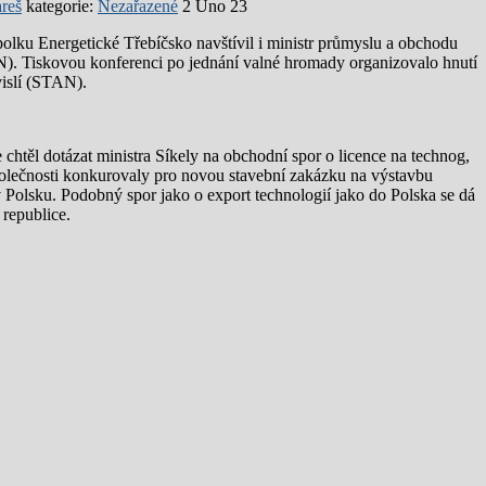
reš
kategorie:
Nezařazené
2 Úno 23
lku Energetické Třebíčsko navštívil i ministr průmyslu a obchodu
). Tiskovou konferenci po jednání valné hromady organizovalo hnutí
islí (STAN).
 chtěl dotázat ministra Síkely na obchodní spor o licence na technog,
polečnosti konkurovaly pro novou stavební zakázku na výstavbu
v Polsku. Podobný spor jako o export technologií jako do Polska se dá
 republice.