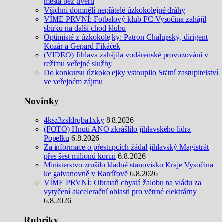
města bez úvěru
Všichni domnělí nepřátelé úzkokolejné dráhy
VÍME PRVNÍ: Fotbalový klub FC Vysočina zahájil
sbírku na další chod klubu
Optimisté z úzkokolejky: Patron Chalupský, dirigent
Kozár a Gepard Fikáček
(VIDEO) Jihlava zahájila vodárenské provozování v
režimu veřejné služby
Do konkursu úzkokolejky vstoupilo Státní zastupitelství
ve veřejném zájmu
Novinky
4ksz3zsldrqba1xky
8.8.2026
(FOTO) Hnutí ANO zkrášlilo jihlavského lídra
Popelku
6.8.2026
Za informace o přestupcích žádal jihlavský Magistrát
přes šest milionů korun
6.8.2026
Ministerstvo zrušilo kladné stanovisko Kraje Vysočina
ke galvanovně v Rantířově
6.8.2026
VÍME PRVNÍ: Obrataň chystá žalobu na vládu za
vytyčení akcelerační oblasti pro větrné elektrárny
6.8.2026
Rubriky