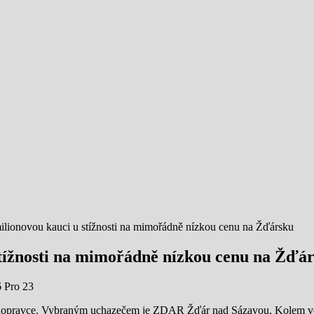
milionovou kauci u stížnosti na mimořádně nízkou cenu na Žďársku
 stížnosti na mimořádně nízkou cenu na Žďá
6 Pro 23
ěr dopravce. Vybraným uchazečem je ZDAR Žďár nad Sázavou. Kolem v