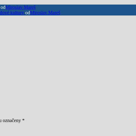
y
od
Miroslav Mareš
dové kultury
od
Miroslav Mareš
ou označeny
*