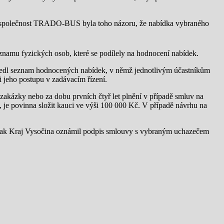
 společnost TRADO-BUS byla toho názoru, že nabídka vybraného
namu fyzických osob, které se podílely na hodnocení nabídek.
uvedl seznam hodnocených nabídek, v němž jednotlivým účastníkům
i jeho postupu v zadávacím řízení.
akázky nebo za dobu prvních čtyř let plnění v případě smluv na
je povinna složit kauci ve výši 100 000 Kč. V případě návrhu na
ně pak Kraj Vysočina oznámil podpis smlouvy s vybraným uchazečem