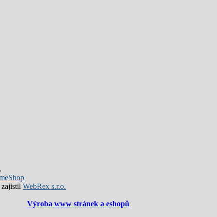
.
meShop
zajistil
WebRex s.r.o.
Výroba www stránek a eshopů