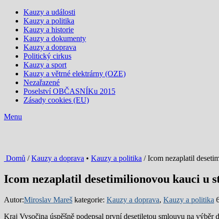
Kauzy a události
Kauzy a politika
Kauzy a historie
Kauzy a dokumenty
Kauzy a doprava
Politický cirkus
Kauzy a sport
Kauzy a větrné elektrárny (OZE)
Nezařazené
Poselství OBČASNÍKu 2015
Zásady cookies (EU)
Menu
Domů
/
Kauzy a doprava
•
Kauzy a politika
/ Icom nezaplatil deseti
Icom nezaplatil desetimilionovou kauci u
Autor:
Miroslav Mareš
kategorie:
Kauzy a doprava
,
Kauzy a politika
Kraj Vysočina úspěšně podepsal první desetiletou smlouvu na výb