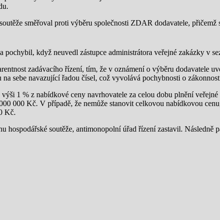
du.
utěže směřoval proti výběru společnosti ZDAR dodavatele, přičemž
chybil, když neuvedl zástupce administrátora veřejné zakázky v sez
rentnost zadávacího řízení, tím, že v oznámení o výběru dodavatele 
nou na sebe navazující řadou čísel, což vyvolává pochybnosti o zákonnost
ši 1 % z nabídkové ceny navrhovatele za celou dobu plnění veřejné z
 000 000 Kč. V případě, že nemůže stanovit celkovou nabídkovou cenu, 
0 Kč.
ranu hospodářské soutěže, antimonopolní úřad řízení zastavil. Násled