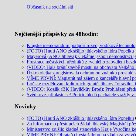
Občasník na sociální síti
Nejčtenější příspěvky za 48hodin:
Krajské memorandum podpoří rozvoj vodíkové technolo
(FOTO) Hnutí ANO zkrášlilo jihlavského lídra Popelku
Mayerová (ANO Jihlava): Čekáme jasnou demonstraci jed
Frustrace městských úředníků z rychlého zabydlení be
(VIDEO) Hala brání stavbě mostu na obchvatu Velkého M
Úzkokolejka zaregistrovala ochrannou známku proslulé 
VÍME PRVNÍ: Magistrát má zájem o kanceláře hlavní p
Loňské rozdělování kulturních grantů Jihlavy "otrávilo" 
(VIDEO) Kozlík (BK Havlíčkův Brod): Prohlášení předs
Svědkové, přihlaste se! Policie hledá pachatele vraždy v 
Novinky
(FOTO) Hnutí ANO zkrášlilo jihlavského lídra Popelku
Za informace o přestupcích žádal jihlavský Magistrát pře
Ministerstvo zrušilo kladné stanovisko Kraje Vysočina k
VÍME PRVNÍ: Obrataň chystá žalobu na vládu za vytyčení