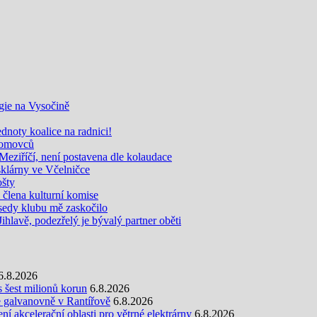
gie na Vysočině
noty koalice na radnici!
zdomovců
eziříčí, není postavena dle kolaudace
sklárny ve Včelničce
ošty
i člena kulturní komise
edy klubu mě zaskočilo
Jihlavě, podezřelý je bývalý partner oběti
6.8.2026
s šest milionů korun
6.8.2026
e galvanovně v Rantířově
6.8.2026
 akcelerační oblasti pro větrné elektrárny
6.8.2026