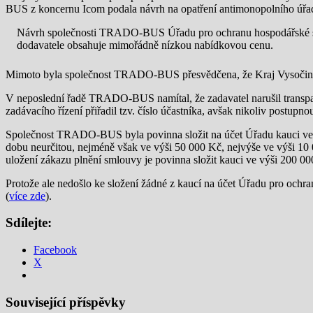
BUS z koncernu Icom podala návrh na opatření antimonopolního úřa
Návrh společnosti TRADO-BUS Úřadu pro ochranu hospodářské so
dodavatele obsahuje mimořádně nízkou nabídkovou cenu.
Mimoto byla společnost TRADO-BUS přesvědčena, že Kraj Vysočina po
V neposlední řadě TRADO-BUS namítal, že zadavatel narušil transpa
zadávacího řízení přiřadil tzv. číslo účastníka, avšak nikoliv postup
Společnost TRADO-BUS byla povinna složit na účet Úřadu kauci ve vý
dobu neurčitou, nejméně však ve výši 50 000 Kč, nejvýše ve výši 10
uložení zákazu plnění smlouvy je povinna složit kauci ve výši 200 00
Protože ale nedošlo ke složení žádné z kaucí na účet Úřadu pro och
(
více zde
).
Sdílejte:
Facebook
X
Související příspěvky