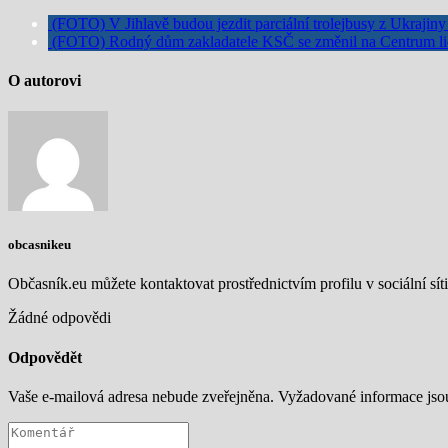
(FOTO) V Jihlavě budou jezdit parciální trolejbusy z Ukrajin
(FOTO) Rodný dům zakladatele KSČ se změnil na Centrum li
O autorovi
obcasnikeu
Občasník.eu můžete kontaktovat prostřednictvím profilu v sociální síti
Žádné odpovědi
Odpovědět
Vaše e-mailová adresa nebude zveřejněna.
Vyžadované informace js