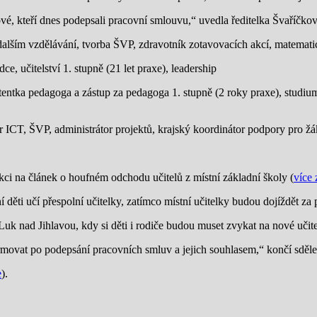
, kteří dnes podepsali pracovní smlouvu,“ uvedla ředitelka Švaříčko
v dalším vzdělávání, tvorba ŠVP, zdravotník zotavovacích akcí, matemat
 učitelství 1. stupně (21 let praxe), leadership
stentka pedagoga a zástup za pedagoga 1. stupně (2 roky praxe), studi
or ICT, ŠVP, administrátor projektů, krajský koordinátor podpory pro žá
kci na článek o houfném odchodu učitelů z místní základní školy (
více 
í děti učí přespolní učitelky, zatímco místní učitelky budou dojíždět z
 nad Jihlavou, kdy si děti i rodiče budou muset zvykat na nové učite
ovat po podepsání pracovních smluv a jejich souhlasem,“ končí sdělen
e
).