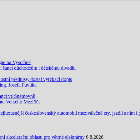
gie na Vysočině
šanci důchodcům i dětskému divadlu
tní předpisy, dostal vytýkací dopis
g. Josefa Pavlíka
anci ve Sněmovně
atu Velkého Meziříčí
jluxusnější československý automobil meziválečné éry, jezdil s ním i 
 akcelerační oblasti pro větrné elektrárny
6.8.2026