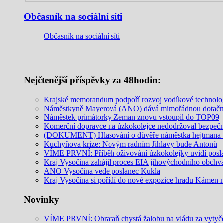
Občasník na sociální síti
Občasník na sociální síti
Nejčtenější příspěvky za 48hodin:
Krajské memorandum podpoří rozvoj vodíkové technolo
Náměstkyně Mayerová (ANO) dává mimořádnou dotační 
Náměstek primátorky Zeman znovu vstoupil do TOP09
Komerční dopravce na úzkokolejce nedodržoval bezpečnos
(DOKUMENT) Hlasování o důvěře náměstka hejtmana in
Kuchyňova krize: Novým radním Jihlavy bude Antonů
VÍME PRVNÍ: Příběh oživování úzkokolejky uvidí posl
Kraj Vysočina zahájil proces EIA jihovýchodního obchv
ANO Vysočina vede poslanec Kukla
Kraj Vysočina si pořídí do nové expozice hradu Kámen ne
Novinky
VÍME PRVNÍ: Obrataň chystá žalobu na vládu za vytyčení