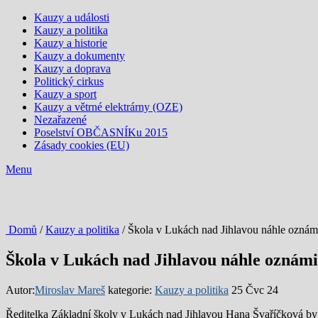
Kauzy a události
Kauzy a politika
Kauzy a historie
Kauzy a dokumenty
Kauzy a doprava
Politický cirkus
Kauzy a sport
Kauzy a větrné elektrárny (OZE)
Nezařazené
Poselství OBČASNÍKu 2015
Zásady cookies (EU)
Menu
Domů
/
Kauzy a politika
/ Škola v Lukách nad Jihlavou náhle oznámi
Škola v Lukách nad Jihlavou náhle oznámil
Autor:
Miroslav Mareš
kategorie:
Kauzy a politika
25 Čvc 24
Ředitelka Základní školy v Lukách nad Jihlavou Hana Švaříčková by rá