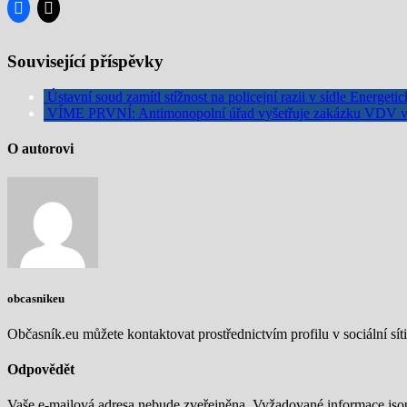
Související příspěvky
Ústavní soud zamítl stížnost na policejní razii v sídle Energet
VÍME PRVNÍ: Antimonopolní úřad vyšetřuje zakázku VDV v 
O autorovi
obcasnikeu
Občasník.eu můžete kontaktovat prostřednictvím profilu v sociální síti
Odpovědět
Vaše e-mailová adresa nebude zveřejněna.
Vyžadované informace js