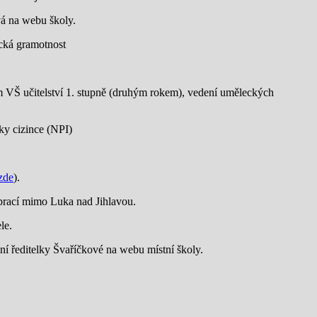
vá na webu školy.
ická gramotnost
um VŠ učitelství 1. stupně (druhým rokem), vedení uměleckých
ky cizince (NPI)
zde
).
a prací mimo Luka nad Jihlavou.
le.
í ředitelky Švaříčkové na webu místní školy.