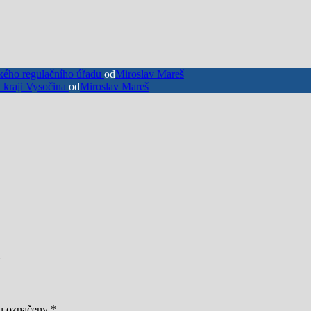
ického regulačního úřadu
od
Miroslav Mareš
kraji Vysočina
od
Miroslav Mareš
ou označeny
*