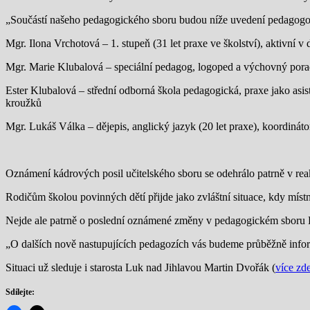
„Součástí našeho pedagogického sboru budou níže uvedení pedagogové
Mgr. Ilona Vrchotová – 1. stupeň (31 let praxe ve školství), aktivní 
Mgr. Marie Klubalová – speciální pedagog, logoped a výchovný poradce,
Ester Klubalová – střední odborná škola pedagogická, praxe jako asi
kroužků
Mgr. Lukáš Válka – dějepis, anglický jazyk (20 let praxe), koordinát
Oznámení kádrových posil učitelského sboru se odehrálo patrně v rea
Rodičům školou povinných dětí přijde jako zvláštní situace, kdy místn
Nejde ale patrně o poslední oznámené změny v pedagogickém sboru Luk
„O dalších nově nastupujících pedagozích vás budeme průběžně inform
Situaci už sleduje i starosta Luk nad Jihlavou Martin Dvořák (
více zd
Sdílejte: