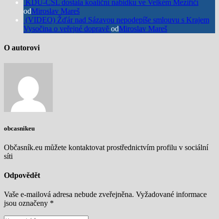
KDU-ČSL dostala koaliční nabídku ve Velkém Meziříčí
od
Miroslav Mareš
(VIDEO) Žďár nad Sázavou nepodepíše smlouvu s Krajem
Vysočina o veřejné dopravě
od
Miroslav Mareš
O autorovi
obcasnikeu
Občasník.eu můžete kontaktovat prostřednictvím profilu v sociální
síti
Odpovědět
Vaše e-mailová adresa nebude zveřejněna.
Vyžadované informace
jsou označeny
*