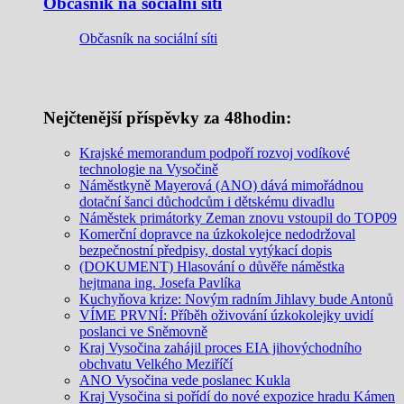
Občasník na sociální síti
Občasník na sociální síti
Nejčtenější příspěvky za 48hodin:
Krajské memorandum podpoří rozvoj vodíkové
technologie na Vysočině
Náměstkyně Mayerová (ANO) dává mimořádnou
dotační šanci důchodcům i dětskému divadlu
Náměstek primátorky Zeman znovu vstoupil do TOP09
Komerční dopravce na úzkokolejce nedodržoval
bezpečnostní předpisy, dostal vytýkací dopis
(DOKUMENT) Hlasování o důvěře náměstka
hejtmana ing. Josefa Pavlíka
Kuchyňova krize: Novým radním Jihlavy bude Antonů
VÍME PRVNÍ: Příběh oživování úzkokolejky uvidí
poslanci ve Sněmovně
Kraj Vysočina zahájil proces EIA jihovýchodního
obchvatu Velkého Meziříčí
ANO Vysočina vede poslanec Kukla
Kraj Vysočina si pořídí do nové expozice hradu Kámen