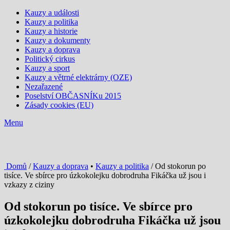
Kauzy a události
Kauzy a politika
Kauzy a historie
Kauzy a dokumenty
Kauzy a doprava
Politický cirkus
Kauzy a sport
Kauzy a větrné elektrárny (OZE)
Nezařazené
Poselství OBČASNÍKu 2015
Zásady cookies (EU)
Menu
Domů
/
Kauzy a doprava
•
Kauzy a politika
/ Od stokorun po
tisíce. Ve sbírce pro úzkokolejku dobrodruha Fikáčka už jsou i
vzkazy z ciziny
Od stokorun po tisíce. Ve sbírce pro
úzkokolejku dobrodruha Fikáčka už jsou