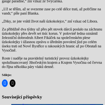
gauge paradise,“ zní vzkaz ze Švýcarska.
„Už se těším, až se svezeme zase po celé délce trati, až pofrčíme na
vandr,“ píše paní Blanka.
„Diky, ze jste vrátil život naši úzkokolejce,“ zní vzkaz od Libora.
Za přibližně dva týdny už přes pět stovek dárců poslalo na záchranu
úzkokolejky přes devět set tisíc korun. V polovině ledna oznámil
železniční dobrodruh Albert Fikáček na společenském plese
úzkokolejky i úžasnou zprávu o úředním povolení jízd po celém
úseku trati od Nové Bystřice u rakouských hranic až po Obrataň na
Vysočině.
Roste i naděje na pravidelný turistický provoz úzkokolejky
spolufinancovaný Jihočeským krajem a Krajem Vysočina od června
do října několika páry vlaků denně.
Sdílejte:
Související příspěvky