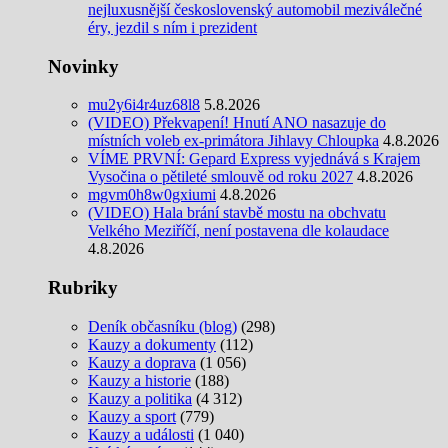
nejluxusnější československý automobil meziválečné
éry, jezdil s ním i prezident
Novinky
mu2y6i4r4uz68l8
5.8.2026
(VIDEO) Překvapení! Hnutí ANO nasazuje do
místních voleb ex-primátora Jihlavy Chloupka
4.8.2026
VÍME PRVNÍ: Gepard Express vyjednává s Krajem
Vysočina o pětileté smlouvě od roku 2027
4.8.2026
mgvm0h8w0gxiumi
4.8.2026
(VIDEO) Hala brání stavbě mostu na obchvatu
Velkého Meziříčí, není postavena dle kolaudace
4.8.2026
Rubriky
Deník občasníku (blog)
(298)
Kauzy a dokumenty
(112)
Kauzy a doprava
(1 056)
Kauzy a historie
(188)
Kauzy a politika
(4 312)
Kauzy a sport
(779)
Kauzy a události
(1 040)