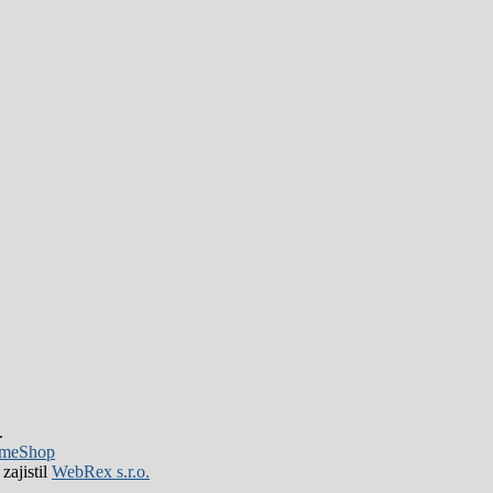
.
meShop
zajistil
WebRex s.r.o.