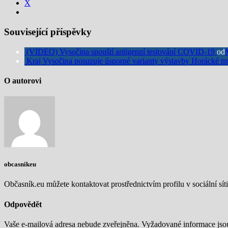
X
Související příspěvky
(VIDEO) Vysočina spouští antigenní testování COVID-19
od
Kraj Vysočina posuzuje úsporné varianty výstavby Horácké m
O autorovi
obcasnikeu
Občasník.eu můžete kontaktovat prostřednictvím profilu v sociální síti
Odpovědět
Vaše e-mailová adresa nebude zveřejněna.
Vyžadované informace js