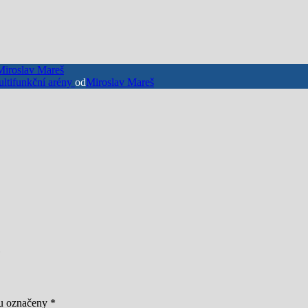
Miroslav Mareš
ultifunkční arény
od
Miroslav Mareš
ou označeny
*