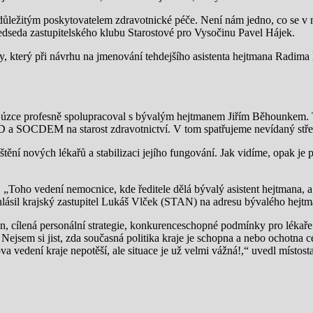
důležitým poskytovatelem zdravotnické péče. Není nám jedno, co se v 
ředseda zastupitelského klubu Starostové pro Vysočinu Pavel Hájek.
, který při návrhu na jmenování tehdejšího asistenta hejtmana Radim
 úzce profesně spolupracoval s bývalým hejtmanem Jiřím Běhounkem. 
D a SOCDEM na starost zdravotnictví. V tom spatřujeme nevídaný střet
ní nových lékařů a stabilizaci jejího fungování. Jak vidíme, opak je pr
„Toho vedení nemocnice, kde ředitele dělá bývalý asistent hejtmana, a 
hlásil krajský zastupitel Lukáš Vlček (STAN) na adresu bývalého hejtm
n, cílená personální strategie, konkurenceschopné podmínky pro lékaře
n. Nejsem si jist, zda současná politika kraje je schopna a nebo ochotna
ova vedení kraje nepotěší, ale situace je už velmi vážná!,“ uvedl míst