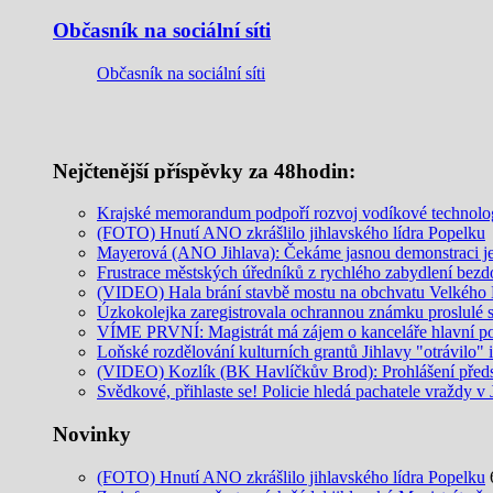
Občasník na sociální síti
Občasník na sociální síti
Nejčtenější příspěvky za 48hodin:
Krajské memorandum podpoří rozvoj vodíkové technolo
(FOTO) Hnutí ANO zkrášlilo jihlavského lídra Popelku
Mayerová (ANO Jihlava): Čekáme jasnou demonstraci jed
Frustrace městských úředníků z rychlého zabydlení be
(VIDEO) Hala brání stavbě mostu na obchvatu Velkého M
Úzkokolejka zaregistrovala ochrannou známku proslulé 
VÍME PRVNÍ: Magistrát má zájem o kanceláře hlavní p
Loňské rozdělování kulturních grantů Jihlavy "otrávilo" 
(VIDEO) Kozlík (BK Havlíčkův Brod): Prohlášení předs
Svědkové, přihlaste se! Policie hledá pachatele vraždy v 
Novinky
(FOTO) Hnutí ANO zkrášlilo jihlavského lídra Popelku