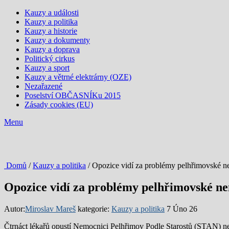
Kauzy a události
Kauzy a politika
Kauzy a historie
Kauzy a dokumenty
Kauzy a doprava
Politický cirkus
Kauzy a sport
Kauzy a větrné elektrárny (OZE)
Nezařazené
Poselství OBČASNÍKu 2015
Zásady cookies (EU)
Menu
Domů
/
Kauzy a politika
/ Opozice vidí za problémy pelhřimovské
Opozice vidí za problémy pelhřimovské 
Autor:
Miroslav Mareš
kategorie:
Kauzy a politika
7 Úno 26
Čtrnáct lékařů opustí Nemocnici Pelhřimov Podle Starostů (STAN) nejd