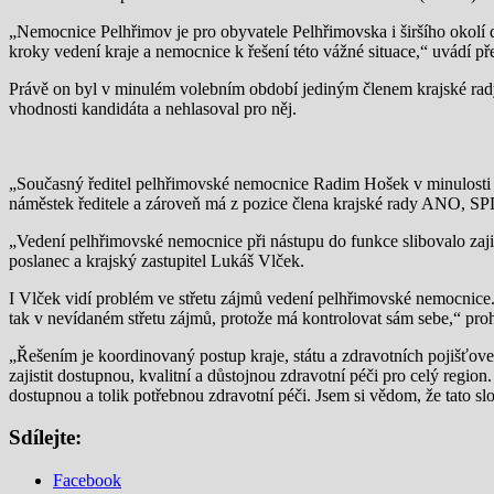
„Nemocnice Pelhřimov je pro obyvatele Pelhřimovska i širšího okolí 
kroky vedení kraje a nemocnice k řešení této vážné situace,“ uvádí p
Právě on byl v minulém volebním období jediným členem krajské rady
vhodnosti kandidáta a nehlasoval pro něj.
„Současný ředitel pelhřimovské nemocnice Radim Hošek v minulosti
náměstek ředitele a zároveň má z pozice člena krajské rady ANO, SP
„Vedení pelhřimovské nemocnice při nástupu do funkce slibovalo zajiště
poslanec a krajský zastupitel Lukáš Vlček.
I Vlček vidí problém ve střetu zájmů vedení pelhřimovské nemocnice. 
tak v nevídaném střetu zájmů, protože má kontrolovat sám sebe,“ pro
„Řešením je koordinovaný postup kraje, státu a zdravotních pojišťove
zajistit dostupnou, kvalitní a důstojnou zdravotní péči pro celý regio
dostupnou a tolik potřebnou zdravotní péči. Jsem si vědom, že tato sl
Sdílejte:
Facebook