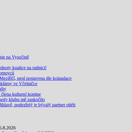
gie na Vysočině
noty koalice na radnici!
zdomovců
eziříčí, není postavena dle kolaudace
sklárny ve Včelničce
ošty
i člena kulturní komise
edy klubu mě zaskočilo
Jihlavě, podezřelý je bývalý partner oběti
6.8.2026