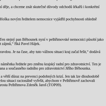
ní děje, a chceme znát skutečné důvody odchodů lékařů i konkrétní
a Hoška novým ředitelem nemocnice vyjádřil pochybnosti ohledně
Ten stejný pan Běhounek nyní v pelhřimovské nemocnici působí jako
 zájmů,“ říká Pavel Hájek.
avdou. Je na čase, aby tuto vážnou situaci kraj začal řešit,“ dodává
náměstka ředitele pro změnu krajský radní pro zdravotnictví. Ten je
ana a současného radního pro zdravotnictví Jiřího Běhounka.
 a větší důraz na prevenci podobných krizí. Jen tak lze dlouhodobě
 celou situaci racionálně vyřešit, abychom v Pelhřimově zachovali
ostarosta Pelhřimova Zdeněk Jaroš (TOP09).